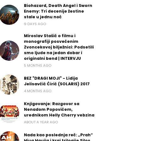
Biohazard, Death Angel i Sworn
Enemy: Tri decenije žestine
stale u jednu noć
9 DAYS AGO
Miroslav Stašić o filmu i
monografiji posvećenim
Zvoncekovoj bilježnici: Podsetili
smo ljude na jedan dobar i
originalni bend | INTERVJU
5 MONTHS AGO
BEZ "DRAGI MOJI" - Lidija
Jelisavčić Ćirić (SOLARIS) 2017
4 MONTHS AGO
Knjigovanje: Razgovor sa
Nenadom Popovićem,
urednikom Helly Cherry vebzina
ABOUT A YEAR AGO
Nada kao poslednja reč: „Prah“
Hjua Hauija i kraj trilogije Silos