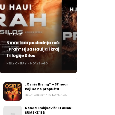
FEATURED
Nada kao poslednja reč:
„Prah“ Hjua Hauija i kraj
trilogije Silos
HELLY CHERRY
9 DAYS AGO
„Osiris Rising“ – SF noar
koji se ne propušta
HELLY CHERRY
19 DAYS AGO
Nenad Smiljković: STANARI
ŠUMSKE 13B