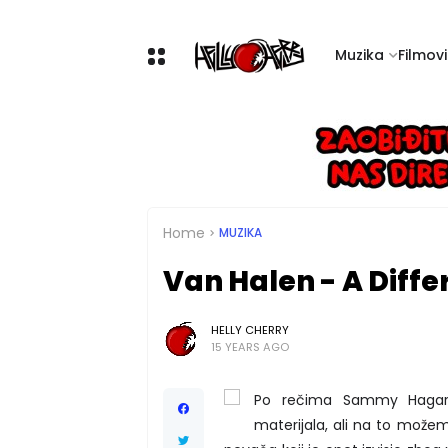
Muzika
Filmovi 
Home
MUZIKA
Van Halen - A Diffe
HELLY CHERRY
15 YEARS AGO
Po rečima Sammy Hagar-a
materijala, ali na to može