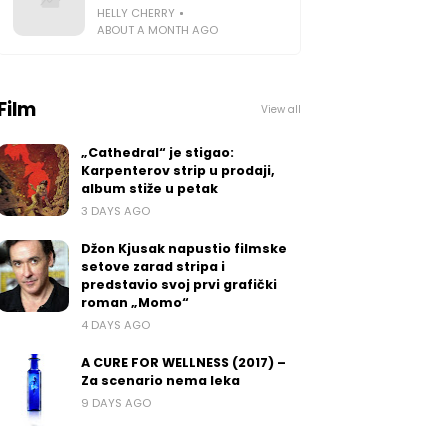
HELLY CHERRY
ABOUT A MONTH AGO
Film
View all
„Cathedral“ je stigao:
Karpenterov strip u prodaji,
album stiže u petak
3 DAYS AGO
Džon Kjusak napustio filmske
setove zarad stripa i
predstavio svoj prvi grafički
roman „Momo“
4 DAYS AGO
A CURE FOR WELLNESS (2017) –
Za scenario nema leka
9 DAYS AGO