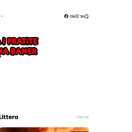
13k
3k
Littera
View all