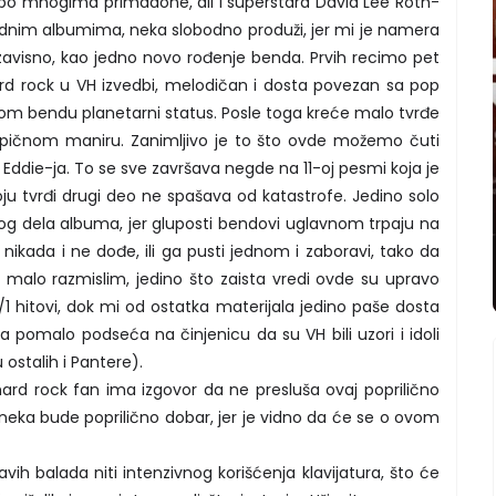
g po mnogima primadone, ali i superstara David Lee Roth-
odnim albumima, neka slobodno produži, jer mi je namera
visno, kao jedno novo rođenje benda. Prvih recimo pet
ard rock u VH izvedbi, melodičan i dosta povezan sa pop
om bendu planetarni status. Posle toga kreće malo tvrđe
 tipičnom maniru. Zanimljivo je to što ovde možemo čuti
a Eddie-ja. To se sve završava negde na 11-oj pesmi koja je
oju tvrđi drugi deo ne spašava od katastrofe. Jedino solo
etnog dela albuma, jer gluposti bendovi uglavnom trpaju na
nikada i ne dođe, ili ga pusti jednom i zaboravi, tako da
 malo razmislim, jedino što zaista vredi ovde su upravo
 hitovi, dok mi od ostatka materijala jedino paše dosta
 pomalo podseća na činjenicu da su VH bili uzori i idoli
stalih i Pantere).
hard rock fan ima izgovor da ne presluša ovaj poprilično
neka bude poprilično dobar, jer je vidno da će se o ovom
vih balada niti intenzivnog korišćenja klavijatura, što će