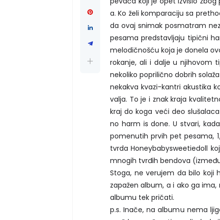
pevača koji je opet izvisio zbo
a. Ko želi komparaciju sa preth
da ovaj snimak posmatram neza
pesama predstavljaju tipični h
melodičnošću koja je donela ov
rokanje, ali i dalje u njihovom
nekoliko poprilično dobrih solaž
nekakva kvazi-kantri akustika k
valja. To je i znak kraja kvalit
kraj do koga veći deo slušalaca 
no harm is done. U stvari, kada
pomenutih prvih pet pesama, 1/1
tvrda Honeybabysweetiedoll koja
mnogih tvrđih bendova (između o
Stoga, ne verujem da bilo koji 
zapažen album, a i ako ga ima, 
albumu tek pričati.
p.s. Inače, na albumu nema ljiga