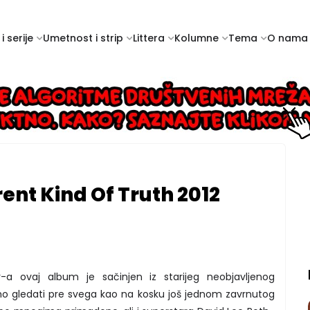
i serije
Umetnost i strip
Littera
Kolumne
Tema
O nama
rent Kind Of Truth 2012
 ovaj album je sačinjen iz starijeg neobjavljenog
mo gledati pre svega kao na kosku još jednom zavrnutog