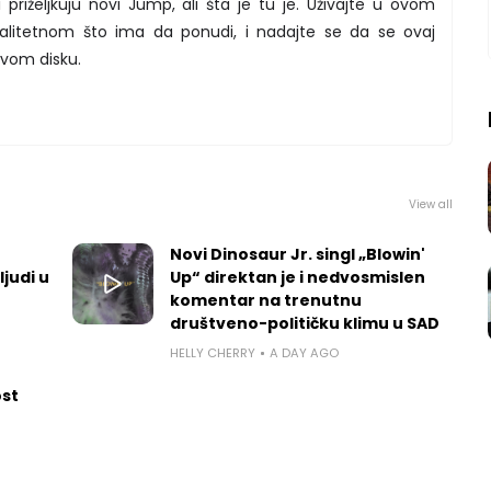
 priželjkuju novi Jump, ali šta je tu je. Uživajte u ovom
itetnom što ima da ponudi, i nadajte se da se ovaj
ovom disku.
View all
Novi Dinosaur Jr. singl „Blowin'
ljudi u
Up“ direktan je i nedvosmislen
komentar na trenutnu
društveno-političku klimu u SAD
HELLY CHERRY
A DAY AGO
ost