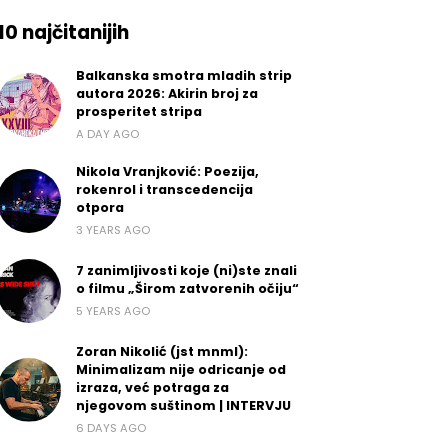
10 najčitanijih
Balkanska smotra mladih strip
autora 2026: Akirin broj za
prosperitet stripa
A DAY AGO
Nikola Vranjković: Poezija,
rokenrol i transcedencija
otpora
3 YEARS AGO
7 zanimljivosti koje (ni)ste znali
o filmu „Širom zatvorenih očiju“
5 YEARS AGO
Zoran Nikolić (jst mnml):
Minimalizam nije odricanje od
izraza, već potraga za
njegovom suštinom | INTERVJU
6 DAYS AGO