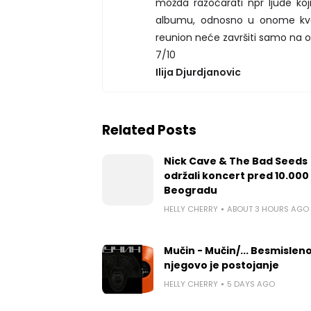
možda razočarati npr ljude koji
albumu, odnosno u onome kval
reunion neće završiti samo na 
7/10
Ilija Djurdjanovic
Related Posts
Nick Cave & The Bad Seeds
održali koncert pred 10.000 
Beogradu
HELLY CHERRY
ABOUT 3 HOURS AGO
Mučin - Mučin/... Besmislen
njegovo je postojanje
HELLY CHERRY
5 DAYS AGO