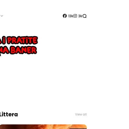
13k
3k
Littera
View all