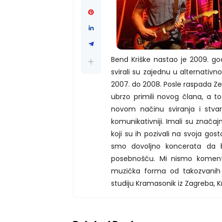
Bend Kriške nastao je 2009. go
svirali su zajednu u alternativ
2007. do 2008. Posle raspada Zem
ubrzo primili novog člana, a to
novom načinu sviranja i stvar
komunikativniji. Imali su značajn
koji su ih pozivali na svoja gos
smo dovoljno koncerata da
posebnošću. Mi nismo komentat
muzička forma od takozvanih 
studiju Kramasonik iz Zagreba, K