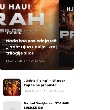
FEATURED
Nada kao poslednja reč:
„Prah“ Hjua Hauija i kraj
trilogije Silos
HELLY CHERRY
7 DAYS AGO
„Osiris Rising“ – SF noar
koji se ne propušta
HELLY CHERRY
17 DAYS AGO
Nenad Smiljković: STANARI
ŠUMSKE 13B