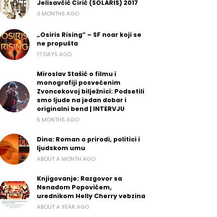
Jelisavčić Ćirić (SOLARIS) 2017
3 MONTHS AGO
„Osiris Rising“ – SF noar koji se
ne propušta
17 DAYS AGO
Miroslav Stašić o filmu i
monografiji posvećenim
Zvoncekovoj bilježnici: Podsetili
smo ljude na jedan dobar i
originalni bend | INTERVJU
5 MONTHS AGO
Dina: Roman o prirodi, politici i
ljudskom umu
ABOUT A MONTH AGO
Knjigovanje: Razgovor sa
Nenadom Popovićem,
urednikom Helly Cherry vebzina
ABOUT A YEAR AGO