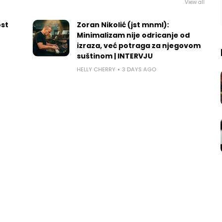
View all
ost
Zoran Nikolić (jst mnml):
Minimalizam nije odricanje od
izraza, već potraga za njegovom
suštinom | INTERVJU
HELLY CHERRY
3 DAYS AGO