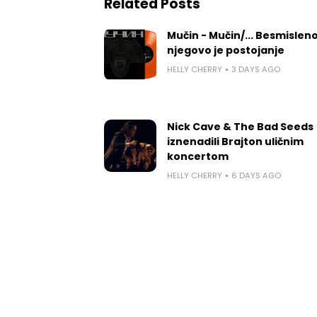
Related Posts
Mučin - Mučin/... Besmislen
njegovo je postojanje
HELLY CHERRY
3 DAYS AGO
Nick Cave & The Bad Seeds
iznenadili Brajton uličnim
koncertom
HELLY CHERRY
6 DAYS AGO