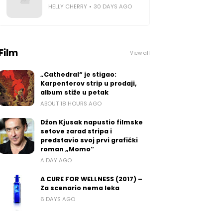
HELLY CHERRY
30 DAYS AGO
Film
View all
„Cathedral“ je stigao:
Karpenterov strip u prodaji,
album stiže u petak
ABOUT 18 HOURS AGO
Džon Kjusak napustio filmske
setove zarad stripa i
predstavio svoj prvi grafički
roman „Momo“
A DAY AGO
A CURE FOR WELLNESS (2017) –
Za scenario nema leka
6 DAYS AGO