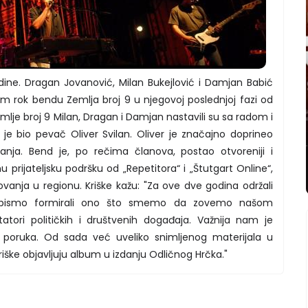
dine. Dragan Jovanović, Milan Bukejlović i Damjan Babić
nom rok bendu Zemlja broj 9 u njegovoj poslednjoj fazi od
lje broj 9 Milan, Dragan i Damjan nastavili su sa radom i
 je bio pevač Oliver Svilan. Oliver je značajno doprineo
anja. Bend je, po rečima članova, postao otvoreniji i
u prijateljsku podršku od „Repetitora“ i „Štutgart Online“,
tovanja u regionu. Kriške kažu: "Za ove dve godina održali
 bismo formirali ono što smemo da zovemo našom
ori političkih i društvenih događaja. Važnija nam je
poruka. Od sada već uveliko snimljenog materijala u
riške objavljuju album u izdanju Odličnog Hrčka."