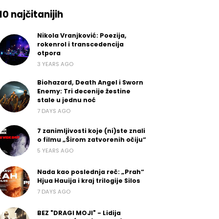
10 najčitanijih
Nikola Vranjković: Poezija,
rokenrol i transcedencija
otpora
3 YEARS AGO
Biohazard, Death Angel i Sworn
Enemy: Tri decenije žestine
stale u jednu noć
7 DAYS AGO
7 zanimljivosti koje (ni)ste znali
o filmu „Širom zatvorenih očiju“
5 YEARS AGO
Nada kao poslednja reč: „Prah“
Hjua Hauija i kraj trilogije Silos
7 DAYS AGO
BEZ "DRAGI MOJI" - Lidija