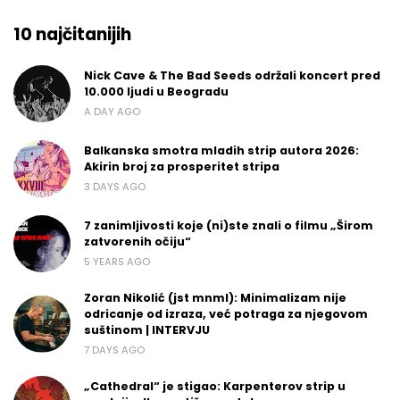
10 najčitanijih
Nick Cave & The Bad Seeds održali koncert pred
10.000 ljudi u Beogradu
A DAY AGO
Balkanska smotra mladih strip autora 2026:
Akirin broj za prosperitet stripa
3 DAYS AGO
7 zanimljivosti koje (ni)ste znali o filmu „Širom
zatvorenih očiju“
5 YEARS AGO
Zoran Nikolić (jst mnml): Minimalizam nije
odricanje od izraza, već potraga za njegovom
suštinom | INTERVJU
7 DAYS AGO
„Cathedral“ je stigao: Karpenterov strip u