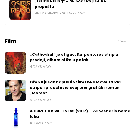
„Osiris Rising“ – SF noar koji se ne
propušta
HELLY CHERRY
20 DAYS AGO
Film
View all
„Cathedral“ je stigao: Karpenterov strip u
prodaji, album stiže u petak
4 DAYS AGO
Džon Kjusak napustio filmske setove zarad
stripa i predstavio svoj prvi grafički roman
„Momo“
5 DAYS AGO
A CURE FOR WELLNESS (2017) – Za scenario nema
leka
10 DAYS AGO