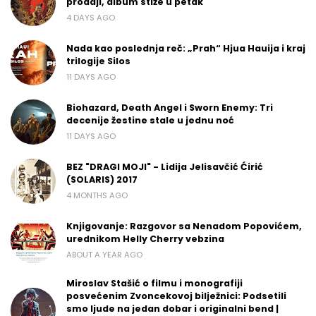
prodaji, album stiže u petak
4 DAYS AGO
Nada kao poslednja reč: „Prah“ Hjua Hauija i kraj
trilogije Silos
11 DAYS AGO
Biohazard, Death Angel i Sworn Enemy: Tri
decenije žestine stale u jednu noć
11 DAYS AGO
BEZ "DRAGI MOJI" - Lidija Jelisavčić Ćirić
(SOLARIS) 2017
4 MONTHS AGO
Knjigovanje: Razgovor sa Nenadom Popovićem,
urednikom Helly Cherry vebzina
ABOUT A YEAR AGO
Miroslav Stašić o filmu i monografiji
posvećenim Zvoncekovoj bilježnici: Podsetili
smo ljude na jedan dobar i originalni bend |