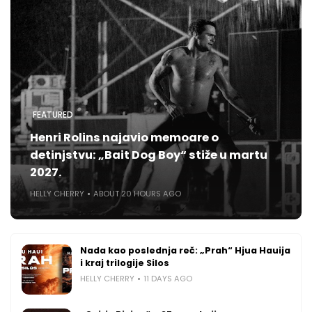
FEATURED
Henri Rolins najavio memoare o
detinjstvu: „Bait Dog Boy“ stiže u martu
2027.
HELLY CHERRY
ABOUT 20 HOURS AGO
Nada kao poslednja reč: „Prah“ Hjua Hauija
i kraj trilogije Silos
HELLY CHERRY
11 DAYS AGO