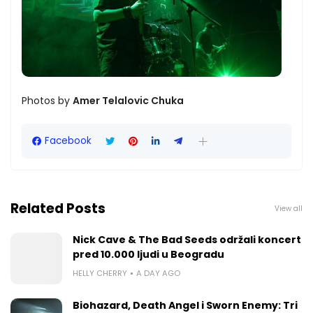
Photos by
Amer Telalovic Chuka
Facebook
Related Posts
View all
Nick Cave & The Bad Seeds održali koncert
pred 10.000 ljudi u Beogradu
HELLY CHERRY
A DAY AGO
Biohazard, Death Angel i Sworn Enemy: Tri