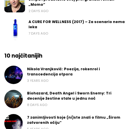
„Momo“
2 DAYS AGO
A CURE FOR WELLNESS (2017) – Za scenario nema
leka
7 DAYS AGO
10 najčitanijih
Nikola Vranjković: Poezija, rokenrol i
transcedencija otpora
3 YEARS AGO
Biohazard, Death Angel i Sworn Enemy: Tri
decenije žestine stale u jednu noć
8 DAYS AGO
7 zanimljivosti koje (ni)ste znali o filmu „Širom
zatvorenih očiju“
5 YEARS AGO