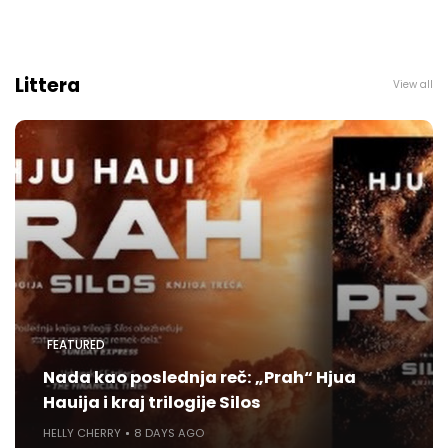
Littera
View all
FEATURED
Nada kao poslednja reč: „Prah“ Hjua
Hauija i kraj trilogije Silos
HELLY CHERRY
8 DAYS AGO