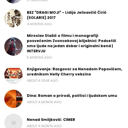
BEZ "DRAGI MOJI" - Lidija Jelisavčić Ćirić
(SOLARIS) 2017
4 MONTHS AGO
Miroslav Stašić o filmu i monografiji
posvećenim Zvoncekovoj bilježnici: Podsetili
smo ljude na jedan dobar i originalni bend |
INTERVJU
5 MONTHS AGO
Knjigovanje: Razgovor sa Nenadom Popovićem,
urednikom Helly Cherry vebzina
ABOUT A YEAR AGO
Dina: Roman o prirodi, politici i ljudskom umu
ABOUT A MONTH AGO
Nenad Smiljković: CIMER
ABOUT A MONTH AGO