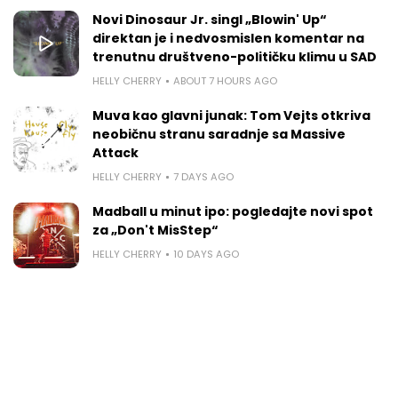
Novi Dinosaur Jr. singl „Blowin' Up“
direktan je i nedvosmislen komentar na
trenutnu društveno-političku klimu u SAD
HELLY CHERRY
ABOUT 7 HOURS AGO
Muva kao glavni junak: Tom Vejts otkriva
neobičnu stranu saradnje sa Massive
Attack
HELLY CHERRY
7 DAYS AGO
Madball u minut ipo: pogledajte novi spot
za „Don't MisStep“
HELLY CHERRY
10 DAYS AGO