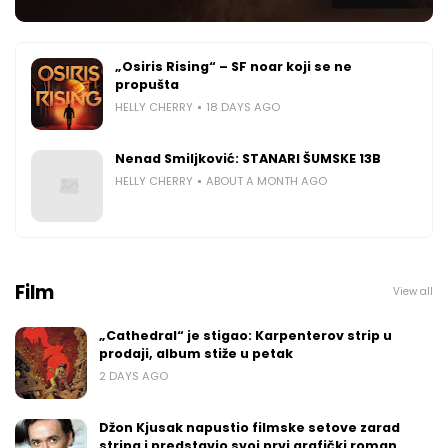
„Osiris Rising“ – SF noar koji se ne
propušta
HELLY CHERRY
18 DAYS AGO
Nenad Smiljković: STANARI ŠUMSKE 13B
HELLY CHERRY
ABOUT A MONTH AGO
Film
View all
„Cathedral“ je stigao: Karpenterov strip u
prodaji, album stiže u petak
2 DAYS AGO
Džon Kjusak napustio filmske setove zarad
stripa i predstavio svoj prvi grafički roman