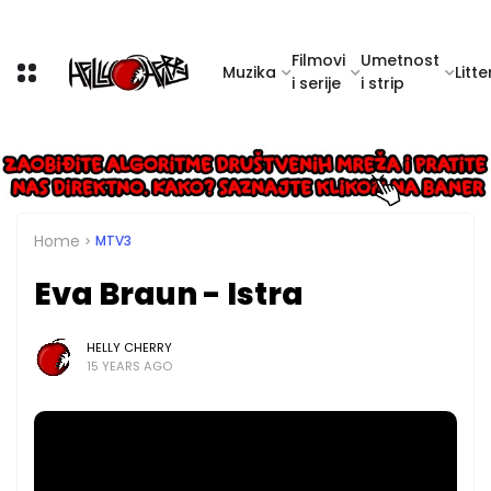
Filmovi
Umetnost
Muzika
Litte
i serije
i strip
Home
MTV3
Eva Braun - Istra
HELLY CHERRY
15 YEARS AGO