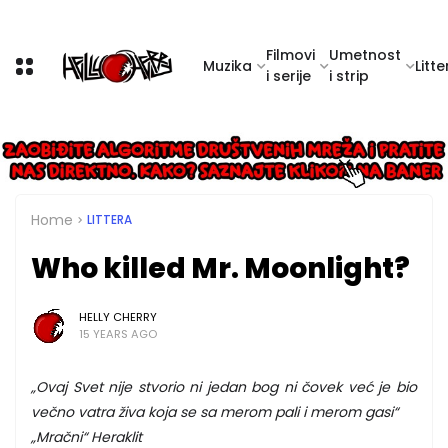
Filmovi
Umetnost
Muzika
Litte
i serije
i strip
Home
LITTERA
Who killed Mr. Moonlight?
HELLY CHERRY
15 YEARS AGO
„Ovaj Svet nije stvorio ni jedan bog ni čovek već je bio
večno vatra živa koja se sa merom pali i merom gasi“
„Mračni“ Heraklit