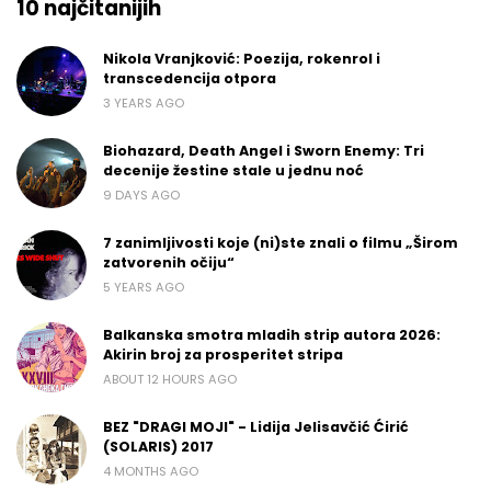
10 najčitanijih
Nikola Vranjković: Poezija, rokenrol i
transcedencija otpora
3 YEARS AGO
Biohazard, Death Angel i Sworn Enemy: Tri
decenije žestine stale u jednu noć
9 DAYS AGO
7 zanimljivosti koje (ni)ste znali o filmu „Širom
zatvorenih očiju“
5 YEARS AGO
Balkanska smotra mladih strip autora 2026:
Akirin broj za prosperitet stripa
ABOUT 12 HOURS AGO
BEZ "DRAGI MOJI" - Lidija Jelisavčić Ćirić
(SOLARIS) 2017
4 MONTHS AGO