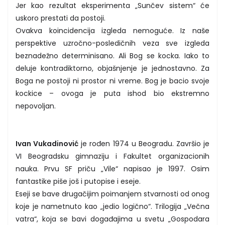
Jer kao rezultat eksperimenta „Sunčev sistem“ će
uskoro prestati da postoji.
Ovakva koincidencija izgleda nemoguće. Iz naše
perspektive uzročno-posledičnih veza sve izgleda
beznadežno determinisano. Ali Bog se kocka. Iako to
deluje kontradiktorno, objašnjenje je jednostavno. Za
Boga ne postoji ni prostor ni vreme. Bog je bacio svoje
kockice – ovoga je puta ishod bio ekstremno
nepovoljan.
Ivan Vukadinović
je rođen 1974 u Beogradu. Završio je
VI Beogradsku gimnaziju i Fakultet organizacionih
nauka. Prvu SF priču „Vile“ napisao je 1997. Osim
fantastike piše još i putopise i eseje.
Eseji se bave drugačijim poimanjem stvarnosti od onog
koje je nametnuto kao „jedio logično“. Trilogija „Večna
vatra“, koja se bavi događajima u svetu „Gospodara