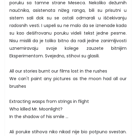
poruku sa tamne strane Meseca. Nekoliko dežurnih
naučnika, asistenata nižeg ranga, bili su prisutni u
sistem sali dok su se ostali odmarali u iščekivanju
radosnih vesti. I uspeli su ne malo da se iznenade kada
su kao dešifrovanu poruku videli tekst jedne pesme.
Nisu mislili da je toliko bitno da radi jedne zanimljivosti
uznemiravaju svoje kolege zauzete bitnijim
Eksperimentom. Svejedno, stihovi su glasili.
All our stories burnt our films lost in the rushes
We can't paint any pictures as the moon had all our
brushes
Extracting wasps from strings in flight
Who killed Mr. Moonlight?
In the shadow of his smile ...
Ali poruke stihova niko nikad nije bio potpuno svestan.