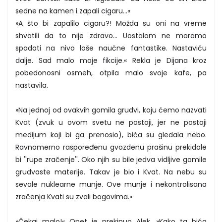
sedne na kamen i zapali cigaru...«
»A što bi zapalilo cigaru?! Možda su oni na vreme
shvatili da to nije zdravo... Uostalom ne moramo
spadati na nivo loše naučne fantastike. Nastaviću
dalje. Sad malo moje fikcije.« Rekla je Dijana kroz
pobedonosni osmeh, otpila malo svoje kafe, pa
nastavila.
»Na jednoj od ovakvih gomila grudvi, koju ćemo nazvati
Kvat (zvuk u ovom svetu ne postoji, jer ne postoji
medijum koji bi ga prenosio), bića su gledala nebo.
Ravnomerno raspoređenu gvozdenu prašinu prekidale
bi ''rupe zračenje''. Oko njih su bile jedva vidljive gomile
grudvaste materije. Takav je bio i Kvat. Na nebu su
sevale nuklearne munje. Ove munje i nekontrolisana
zračenja Kvati su zvali bogovima.«
»Čekaj malo!« Opet je prekinuo Alek. »Kako ta bića