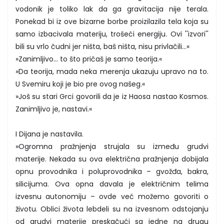
vodonik je toliko lak da ga gravitacija nije terala.
Ponekad bi iz ove bizarne borbe proizilazila tela koja su
samo izbacivala materiju, trošeći energiju. Ovi ''izvori''
bili su vrlo čudni jer ništa, baš ništa, nisu privlačili...«
»Zanimljivo... to što pričaš je samo teorija.«
»Da teorija, mada neka merenja ukazuju upravo na to.
U Svemiru koji je bio pre ovog našeg.«
»Još su stari Grci govorili da je iz Haosa nastao Kosmos.
Zanimljivo je, nastavi.«
I Dijana je nastavila.
»Ogromna pražnjenja strujala su između grudvi
materije. Nekada su ova električna pražnjenja dobijala
opnu provodnika i poluprovodnika – gvožđa, bakra,
silicijuma. Ova opna davala je električnim telima
izvesnu autonomiju – ovde već možemo govoriti o
životu. Oblici života lebdeli su na izvesnom odstojanju
od grudvi materije preskačući sa jedne na drugu