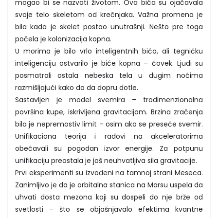
mogao bi se nazvati životom. Ova bića su ojačavala
svoje telo skeletom od krečnjaka. Važna promena je
bila kada je skelet postao unutrašnji. Nešto pre toga
počela je kolonizacija kopna.
U morima je bilo vrlo inteligentnih bića, ali tegničku
inteligenciju ostvarilo je biće kopna – čovek. Ljudi su
posmatrali ostala nebeska tela u dugim noćima
razmišljajući kako da da dopru dotle.
Sastavljen je model svemira – trodimenzionalna
površina kupe, iskrivljena gravitacijom. Brzina zračenja
bila je nepremostiv limit – osim ako se preseče svemir.
Unifikaciona teorija i radovi na akceleratorima
obećavali su pogodan izvor energije. Za potpunu
unifikaciju preostala je još neuhvatljiva sila gravitacije.
Prvi eksperimenti su izvođeni na tamnoj strani Meseca.
Zanimljivo je da je orbitalna stanica na Marsu uspela da
uhvati dosta mezona koji su dospeli do nje brže od
svetlosti – što se objašnjavalo efektima kvantne