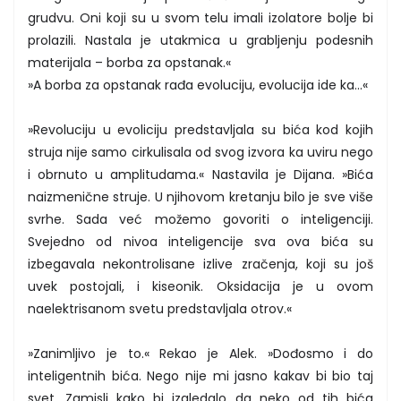
grudvu. Oni koji su u svom telu imali izolatore bolje bi
prolazili. Nastala je utakmica u grabljenju podesnih
materijala – borba za opstanak.«
»A borba za opstanak rađa evoluciju, evolucija ide ka...«
»Revoluciju u evoliciju predstavljala su bića kod kojih
struja nije samo cirkulisala od svog izvora ka uviru nego
i obrnuto u amplitudama.« Nastavila je Dijana. »Bića
naizmenične struje. U njihovom kretanju bilo je sve više
svrhe. Sada već možemo govoriti o inteligenciji.
Svejedno od nivoa inteligencije sva ova bića su
izbegavala nekontrolisane izlive zračenja, koji su još
uvek postojali, i kiseonik. Oksidacija je u ovom
naelektrisanom svetu predstavljala otrov.«
»Zanimljivo je to.« Rekao je Alek. »Dođosmo i do
inteligentnih bića. Nego nije mi jasno kakav bi bio taj
svet. Zamisli kako bi izgledalo da neko od tih bića