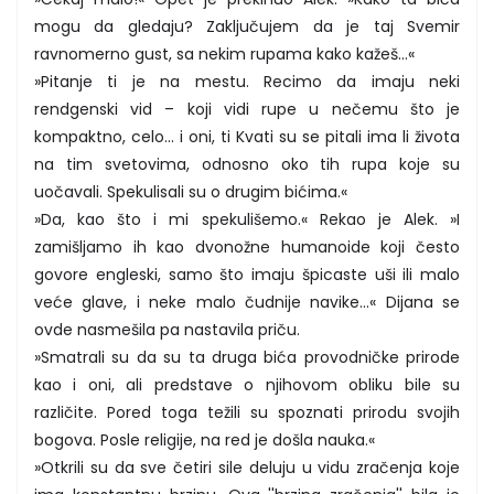
mogu da gledaju? Zaključujem da je taj Svemir
ravnomerno gust, sa nekim rupama kako kažeš...«
»Pitanje ti je na mestu. Recimo da imaju neki
rendgenski vid – koji vidi rupe u nečemu što je
kompaktno, celo... i oni, ti Kvati su se pitali ima li života
na tim svetovima, odnosno oko tih rupa koje su
uočavali. Spekulisali su o drugim bićima.«
»Da, kao što i mi spekulišemo.« Rekao je Alek. »I
zamišljamo ih kao dvonožne humanoide koji često
govore engleski, samo što imaju špicaste uši ili malo
veće glave, i neke malo čudnije navike...« Dijana se
ovde nasmešila pa nastavila priču.
»Smatrali su da su ta druga bića provodničke prirode
kao i oni, ali predstave o njihovom obliku bile su
različite. Pored toga težili su spoznati prirodu svojih
bogova. Posle religije, na red je došla nauka.«
»Otkrili su da sve četiri sile deluju u vidu zračenja koje