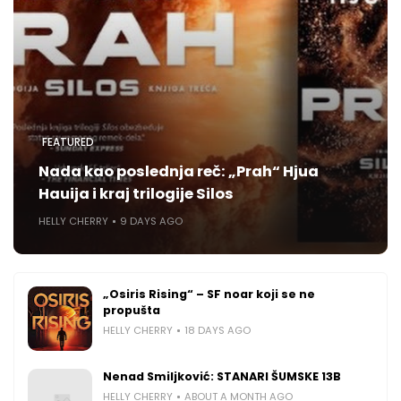
FEATURED
Nada kao poslednja reč: „Prah“ Hjua
Hauija i kraj trilogije Silos
HELLY CHERRY
9 DAYS AGO
„Osiris Rising“ – SF noar koji se ne
propušta
HELLY CHERRY
18 DAYS AGO
Nenad Smiljković: STANARI ŠUMSKE 13B
HELLY CHERRY
ABOUT A MONTH AGO