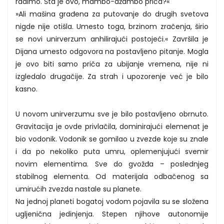
radimo. Šta je ovo, mambo-džambo priča?«
»Ali mašina građena za putovanje do drugih svetova
nigde nije otišla. Umesto toga, brzinom zračenja, širio
se novi unirverzum anhilirajući postojeći.« Završila je
Dijana umesto odgovora na postavljeno pitanje. Mogla
je ovo biti samo priča za ubijanje vremena, nije ni
izgledalo drugačije. Za strah i upozorenje već je bilo
kasno.
U novom unirverzumu sve je bilo postavljeno obrnuto.
Gravitacija je ovde privlačila, dominirajući elemenat je
bio vodonik. Vodonik se gomilao u zvezde koje su znale
i da po nekoliko puta umru, oplemenjujući svemir
novim elementima. Sve do gvožđa – poslednjeg
stabilnog elementa. Od materijala odbačenog sa
umirućih zvezda nastale su planete.
Na jednoj planeti bogatoj vodom pojavila su se složena
ugljenična jedinjenja. Stepen njihove autonomije