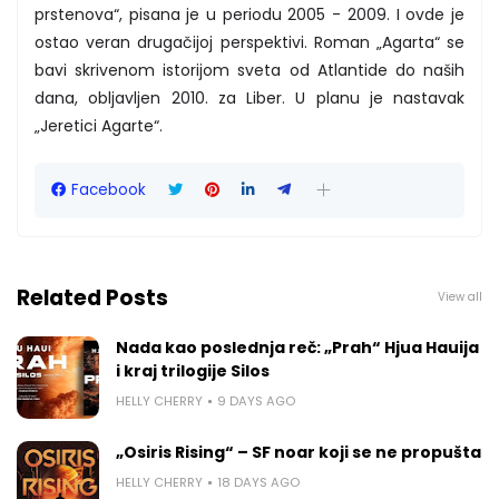
prstenova“, pisana je u periodu 2005 - 2009. I ovde je
ostao veran drugačijoj perspektivi. Roman „Agarta“ se
bavi skrivenom istorijom sveta od Atlantide do naših
dana, obljavljen 2010. za Liber. U planu je nastavak
„Jeretici Agarte“.
Facebook
Related Posts
View all
Nada kao poslednja reč: „Prah“ Hjua Hauija
i kraj trilogije Silos
HELLY CHERRY
9 DAYS AGO
„Osiris Rising“ – SF noar koji se ne propušta
HELLY CHERRY
18 DAYS AGO