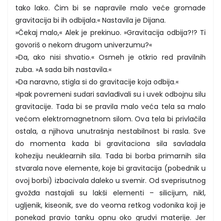
tako lako. Čim bi se napravile malo veće gromade
gravitacija bi ih odbijala.« Nastavila je Dijana.
»Čekaj malo,« Alek je prekinuo. »Gravitacija odbija?!? Ti
govoriš o nekom drugom univerzumu?«
»Da, ako nisi shvatio.« Osmeh je otkrio red pravilnih
zuba. »A sada bih nastavila.«
»Da naravno, stigla si do gravitacije koja odbija.«
»Ipak povremeni sudari savlađivali su i uvek odbojnu silu
gravitacije. Tada bi se pravila malo veća tela sa malo
većom elektromagnetnom silom. Ova tela bi privlačila
ostala, a njihova unutrašnja nestabilnost bi rasla. Sve
do momenta kada bi gravitaciona sila savladala
koheziju neuklearnih sila. Tada bi borba primarnih sila
stvarala nove elemente, koje bi gravitacija (pobednik u
ovoj borbi) izbacivala daleko u svemir. Od sveprisutnog
gvožđa nastajali su lakši elementi – silicijum, nikl,
ugljenik, kiseonik, sve do veoma retkog vodonika koji je
ponekad pravio tanku opnu oko grudvi materije. Jer