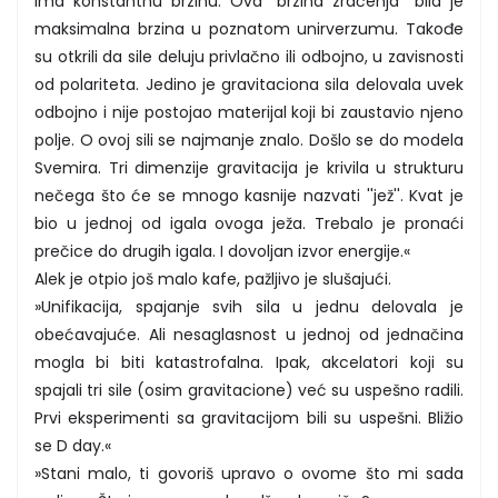
ima konstantnu brzinu. Ova ''brzina zračenja'' bila je
maksimalna brzina u poznatom unirverzumu. Takođe
su otkrili da sile deluju privlačno ili odbojno, u zavisnosti
od polariteta. Jedino je gravitaciona sila delovala uvek
odbojno i nije postojao materijal koji bi zaustavio njeno
polje. O ovoj sili se najmanje znalo. Došlo se do modela
Svemira. Tri dimenzije gravitacija je krivila u strukturu
nečega što će se mnogo kasnije nazvati ''jež''. Kvat je
bio u jednoj od igala ovoga ježa. Trebalo je pronaći
prečice do drugih igala. I dovoljan izvor energije.«
Alek je otpio još malo kafe, pažljivo je slušajući.
»Unifikacija, spajanje svih sila u jednu delovala je
obećavajuće. Ali nesaglasnost u jednoj od jednačina
mogla bi biti katastrofalna. Ipak, akcelatori koji su
spajali tri sile (osim gravitacione) već su uspešno radili.
Prvi eksperimenti sa gravitacijom bili su uspešni. Bližio
se D day.«
»Stani malo, ti govoriš upravo o ovome što mi sada