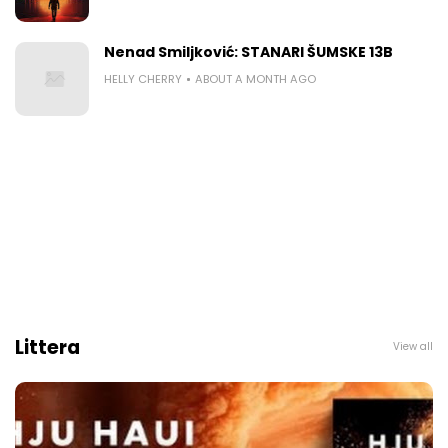
Nenad Smiljković: STANARI ŠUMSKE 13B
HELLY CHERRY
ABOUT A MONTH AGO
Littera
View all