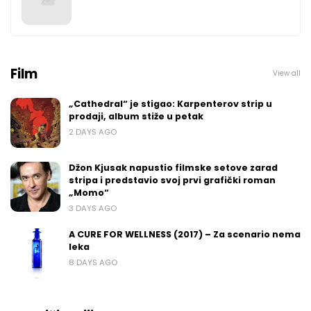
Film
View all
„Cathedral“ je stigao: Karpenterov strip u
prodaji, album stiže u petak
2 DAYS AGO
Džon Kjusak napustio filmske setove zarad
stripa i predstavio svoj prvi grafički roman
„Momo“
3 DAYS AGO
A CURE FOR WELLNESS (2017) – Za scenario nema
leka
8 DAYS AGO