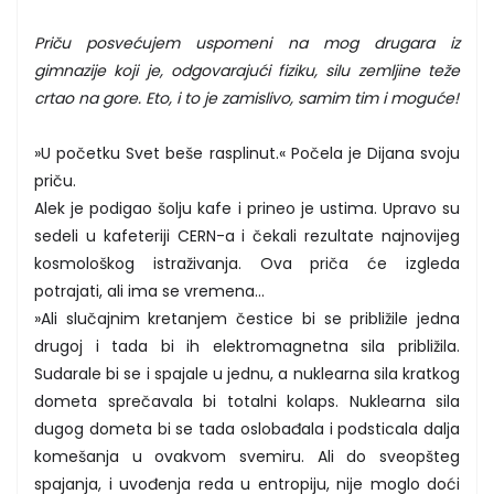
Priču posvećujem uspomeni na mog drugara iz
gimnazije koji je, odgovarajući fiziku, silu zemljine teže
crtao na gore. Eto, i to je zamislivo, samim tim i moguće!
»U početku Svet beše rasplinut.« Počela je Dijana svoju
priču.
Alek je podigao šolju kafe i prineo je ustima. Upravo su
sedeli u kafeteriji CERN-a i čekali rezultate najnovijeg
kosmološkog istraživanja. Ova priča će izgleda
potrajati, ali ima se vremena...
»Ali slučajnim kretanjem čestice bi se približile jedna
drugoj i tada bi ih elektromagnetna sila približila.
Sudarale bi se i spajale u jednu, a nuklearna sila kratkog
dometa sprečavala bi totalni kolaps. Nuklearna sila
dugog dometa bi se tada oslobađala i podsticala dalja
komešanja u ovakvom svemiru. Ali do sveopšteg
spajanja, i uvođenja reda u entropiju, nije moglo doći