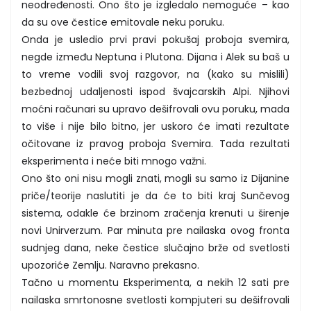
neodređenosti. Ono što je izgledalo nemoguće – kao
da su ove čestice emitovale neku poruku.
Onda je usledio prvi pravi pokušaj proboja svemira,
negde između Neptuna i Plutona. Dijana i Alek su baš u
to vreme vodili svoj razgovor, na (kako su mislili)
bezbednoj udaljenosti ispod švajcarskih Alpi. Njihovi
moćni računari su upravo dešifrovali ovu poruku, mada
to više i nije bilo bitno, jer uskoro će imati rezultate
očitovane iz pravog proboja Svemira. Tada rezultati
eksperimenta i neće biti mnogo važni.
Ono što oni nisu mogli znati, mogli su samo iz Dijanine
priče/teorije naslutiti je da će to biti kraj Sunčevog
sistema, odakle će brzinom zračenja krenuti u širenje
novi Unirverzum. Par minuta pre nailaska ovog fronta
sudnjeg dana, neke čestice slučajno brže od svetlosti
upozoriće Zemlju. Naravno prekasno.
Tačno u momentu Eksperimenta, a nekih 12 sati pre
nailaska smrtonosne svetlosti kompjuteri su dešifrovali