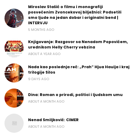
Miroslav Stašić o filmu i monografiji
posvećenim Zvoncekovoj bilježnici: Podsetili
smo ljude na jedan dobar i originalni bend |
INTERVJU
5 MONTHS AGO
Knjigovanje: Razgovor sa Nenadom Popovićem,
urednikom Helly Cherry vebzina
ABOUT A YEAR AGO
Nada kao poslednja reč: „Prah“ Hjua Hauija i kraj
trilogije Silos
9 DAYS AGO
Dina: Roman o prirodi, politici i ljudskom umu
ABOUT A MONTH AGO
Nenad Smiljković: CIMER
ABOUT A MONTH AGO