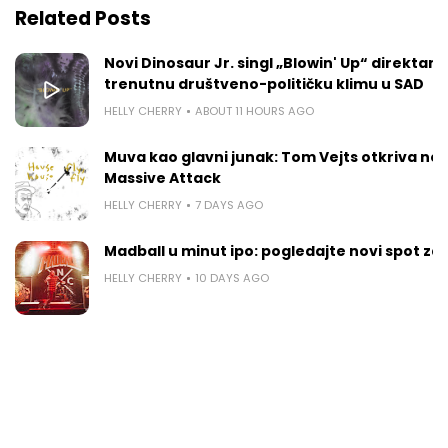
Related Posts
Novi Dinosaur Jr. singl „Blowin' Up“ direktan
trenutnu društveno-političku klimu u SAD
HELLY CHERRY
ABOUT 11 HOURS AGO
Muva kao glavni junak: Tom Vejts otkriva ne
Massive Attack
HELLY CHERRY
7 DAYS AGO
Madball u minut ipo: pogledajte novi spot za
HELLY CHERRY
10 DAYS AGO