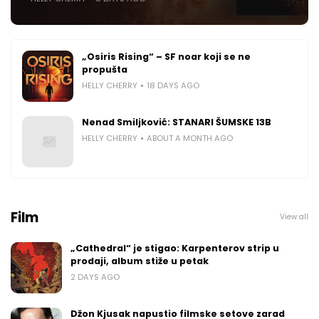
„Osiris Rising“ – SF noar koji se ne
propušta
HELLY CHERRY
18 DAYS AGO
Nenad Smiljković: STANARI ŠUMSKE 13B
HELLY CHERRY
ABOUT A MONTH AGO
Film
View all
„Cathedral“ je stigao: Karpenterov strip u
prodaji, album stiže u petak
2 DAYS AGO
Džon Kjusak napustio filmske setove zarad