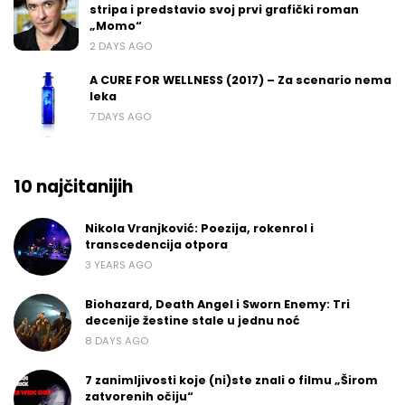
stripa i predstavio svoj prvi grafički roman
„Momo“
2 DAYS AGO
A CURE FOR WELLNESS (2017) – Za scenario nema
leka
7 DAYS AGO
10 najčitanijih
Nikola Vranjković: Poezija, rokenrol i
transcedencija otpora
3 YEARS AGO
Biohazard, Death Angel i Sworn Enemy: Tri
decenije žestine stale u jednu noć
8 DAYS AGO
7 zanimljivosti koje (ni)ste znali o filmu „Širom
zatvorenih očiju“