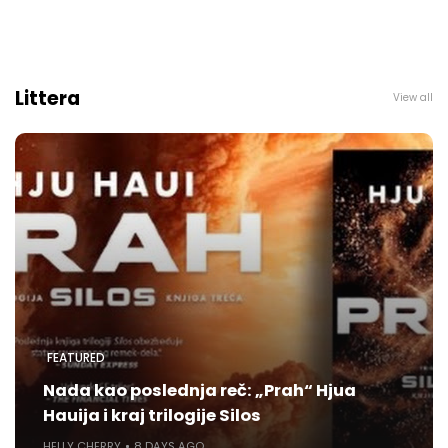
Littera
View all
FEATURED
Nada kao poslednja reč: „Prah“ Hjua
Hauija i kraj trilogije Silos
HELLY CHERRY
8 DAYS AGO