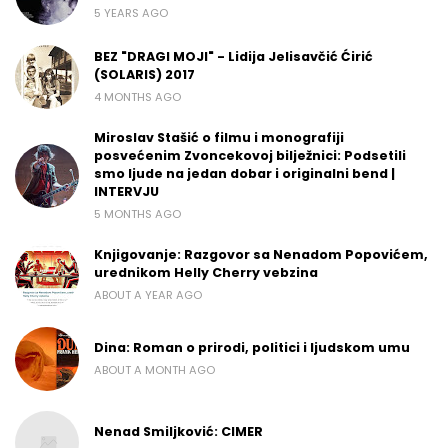
5 YEARS AGO
BEZ "DRAGI MOJI" - Lidija Jelisavčić Ćirić
(SOLARIS) 2017
4 MONTHS AGO
Miroslav Stašić o filmu i monografiji
posvećenim Zvoncekovoj bilježnici: Podsetili
smo ljude na jedan dobar i originalni bend |
INTERVJU
5 MONTHS AGO
Knjigovanje: Razgovor sa Nenadom Popovićem,
urednikom Helly Cherry vebzina
ABOUT A YEAR AGO
Dina: Roman o prirodi, politici i ljudskom umu
ABOUT A MONTH AGO
Nenad Smiljković: CIMER