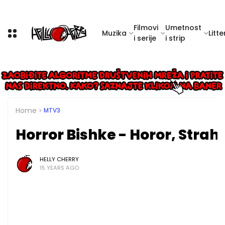
Filmovi
Umetnost
Muzika
Litte
i serije
i strip
Home
MTV3
Horror Bishke - Horor, Strah,
HELLY CHERRY
15 YEARS AGO