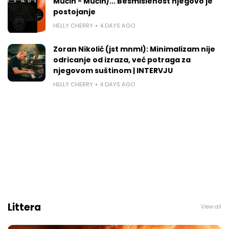
Mučin - Mučin/... Besmislenost njegovo je
postojanje
HELLY CHERRY
4 DAYS AGO
Zoran Nikolić (jst mnml): Minimalizam nije
odricanje od izraza, već potraga za
njegovom suštinom | INTERVJU
HELLY CHERRY
4 DAYS AGO
Littera
View all