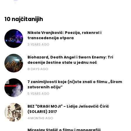
10 najčitanijih
Nikola Vranjković: Poezija, rokenrol i
transcedencija otpora
3 YEARS AGO
Biohazard, Death Angel i Sworn Enemy: Tri
decenije žestine stale u jednu noć
8 DAYS AGO
7 zanimljivosti koje (ni)ste znali o filmu „Širom
zatvorenih očiju“
5 YEARS AGO
BEZ "DRAGI MOJI" - Lidija Jelisavčić Ćirić
(SOLARIS) 2017
4 MONTHS AGO
Miroslav Stašić o filmu i monografiji