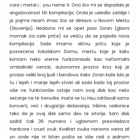
core i metal i... you name it. Ono što mi se dopadalo je
angažovanost tih kompilacija. Onda je usledilo zatišije i
ja pojma nisam imao šta se dešava u Novom Mestu
(Slovenija). Nedavno mi se opet javio Zoran (glavni
momak iza cele priče) sa vešću da se pojavila nova
kompilacija. Sada imamo sličnu priču koja je
posvećena Sokolskom Domu, mestu koje je kako
kontam neko vreme funkcionisalo kao neformalni
omladinski centar, autonomni prostor kroz koji je
prošao veliki broj ljudi i bendova. Kako Zoran kaže bilo je
tu i lepih i manje lepih stvari ali sada kada taj prostor
više ne funkcioniše ostaje nam ovaj disk kao neko
sećanje na te trenutke. Inače se tu nisu održavali samo
koncerti, već i drugačija dešavanja, tribine, radionice
tako da je ovaj disk samo deo te istorije. Sam disk
sadrži čak 36 numera i uglavnom preovladava
hardcore i crust zvuk. Kvalitet zvuka naravno varira ali
on ovde nije ni bitan pošto se više radi o jednom