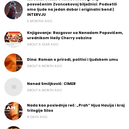
posvećenim Zvoncekovoj bilježnici: Podsetili
smo ljude na jedan dobar i originalni bend |
INTERVJU
5 MONTHS AGO
Knjigovanje: Razgovor sa Nenadom Popovićem,
urednikom Helly Cherry vebzina
ABOUT A YEAR AGO
Dina: Roman o prirodi, politici i ljudskom umu
ABOUT A MONTH AGO
Nenad Smiljković: CIMER
ABOUT A MONTH AGO
Nada kao poslednja reč: „Prah“ Hjua Hauija i kraj
trilogije Silos
8 DAYS AGO