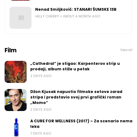
Nenad Smiljković: STANARI ŠUMSKE 13B
HELLY CHERRY
ABOUT A MONTH AGO
Film
View all
„Cathedral“ je stigao: Karpenterov strip u
prodaji, album stiže u petak
2 DAYS AGO
Džon Kjusak napustio filmske setove zarad
stripa i predstavio svoj prvi grafički roman
„Momo“
2 DAYS AGO
A CURE FOR WELLNESS (2017) – Za scenario nema
leka
7 DAYS AGO