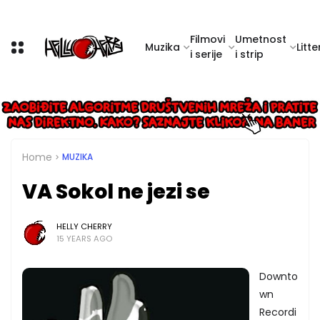
Filmovi
Umetnost
Muzika
Litte
i serije
i strip
Home
MUZIKA
VA Sokol ne jezi se
HELLY CHERRY
15 YEARS AGO
Downto
wn
Recordi