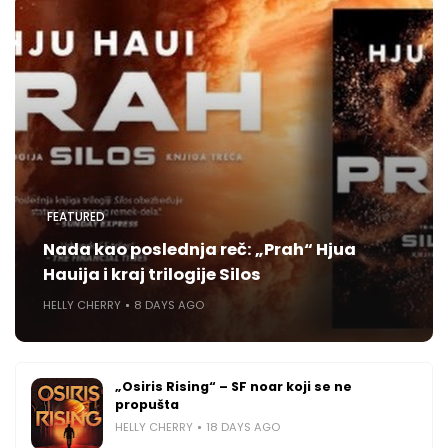
FEATURED
Nada kao poslednja reč: „Prah“ Hjua
Hauija i kraj trilogije Silos
HELLY CHERRY
8 DAYS AGO
„Osiris Rising“ – SF noar koji se ne
propušta
HELLY CHERRY
18 DAYS AGO