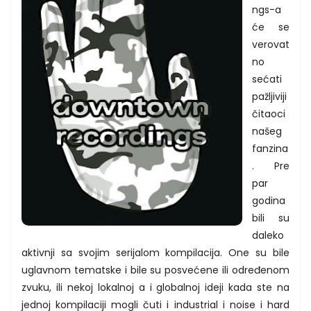
ngs-a
će se
verovat
no
sećati
pažljiviji
čitaoci
našeg
fanzina
. Pre
par
godina
bili su
daleko
aktivnji sa svojim serijalom kompilacija. One su bile
uglavnom tematske i bile su posvećene ili određenom
zvuku, ili nekoj lokalnoj a i globalnoj ideji kada ste na
jednoj kompilaciji mogli čuti i industrial i noise i hard