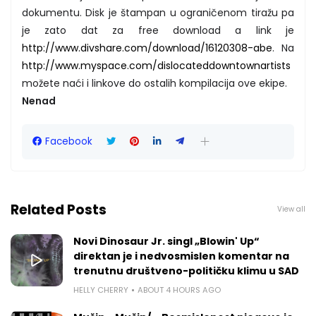
dokumentu. Disk je štampan u ograničenom tiražu pa
je zato dat za free download a link je
http://www.divshare.com/download/16120308-abe
. Na
http://www.myspace.com/dislocateddowntownartists
možete naći i linkove do ostalih kompilacija ove ekipe.
Nenad
Facebook
Related Posts
View all
Novi Dinosaur Jr. singl „Blowin' Up“
direktan je i nedvosmislen komentar na
trenutnu društveno-političku klimu u SAD
HELLY CHERRY
ABOUT 4 HOURS AGO