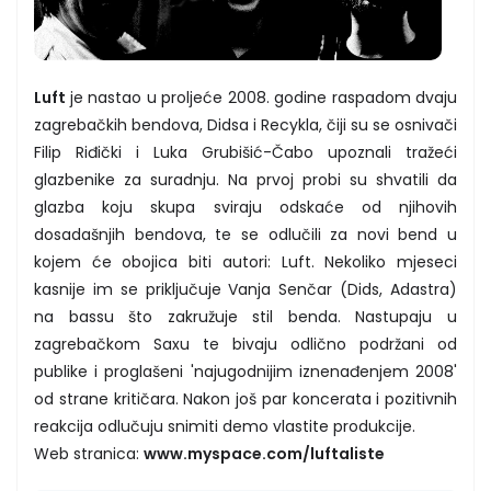
Luft
je nastao u proljeće 2008. godine raspadom dvaju
zagrebačkih bendova, Didsa i Recykla, čiji su se osnivači
Filip Riđički i Luka Grubišić-Čabo upoznali tražeći
glazbenike za suradnju. Na prvoj probi su shvatili da
glazba koju skupa sviraju odskaće od njihovih
dosadašnjih bendova, te se odlučili za novi bend u
kojem će obojica biti autori: Luft. Nekoliko mjeseci
kasnije im se priključuje Vanja Senčar (Dids, Adastra)
na bassu što zakružuje stil benda. Nastupaju u
zagrebačkom Saxu te bivaju odlično podržani od
publike i proglašeni 'najugodnijim iznenađenjem 2008'
od strane kritičara. Nakon još par koncerata i pozitivnih
reakcija odlučuju snimiti demo vlastite produkcije.
Web stranica:
www.myspace.com/luftaliste