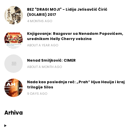
BEZ "DRAGI MOJI" - Lidija Jelisavčić Ćirić
(SOLARIS) 2017
4 MONTHS AGO
Knjigovanje: Razgovor sa Nenadom Popovićem,
urednikom Helly Cherry vebzina
ABOUT A YEAR AGO
Nenad Smiljković: CIMER
ABOUT A MONTH AGO
Nada kao poslednja reč: „Prah“ Hjua Hauija i kraj
trilogije Silos
9 DAYS AGO
Arhiva