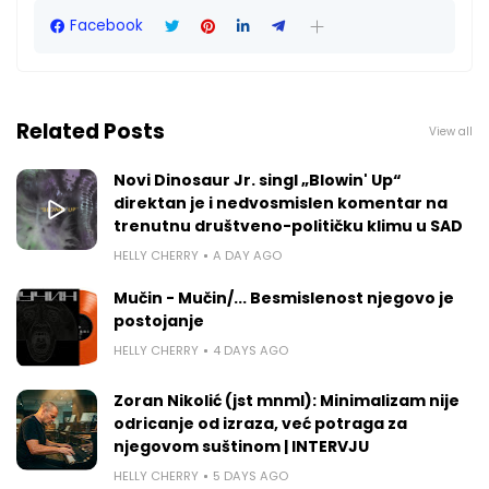
Facebook
Related Posts
View all
Novi Dinosaur Jr. singl „Blowin' Up“
direktan je i nedvosmislen komentar na
trenutnu društveno-političku klimu u SAD
HELLY CHERRY
A DAY AGO
Mučin - Mučin/... Besmislenost njegovo je
postojanje
HELLY CHERRY
4 DAYS AGO
Zoran Nikolić (jst mnml): Minimalizam nije
odricanje od izraza, već potraga za
njegovom suštinom | INTERVJU
HELLY CHERRY
5 DAYS AGO