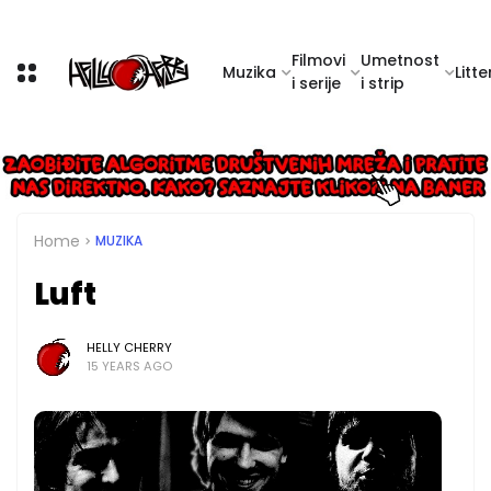
Filmovi
Umetnost
Muzika
Litte
i serije
i strip
Home
MUZIKA
Luft
HELLY CHERRY
15 YEARS AGO