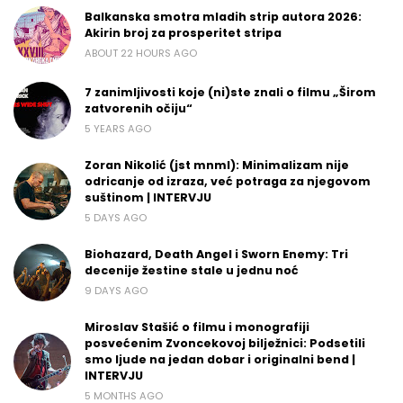
Balkanska smotra mladih strip autora 2026:
Akirin broj za prosperitet stripa
ABOUT 22 HOURS AGO
7 zanimljivosti koje (ni)ste znali o filmu „Širom
zatvorenih očiju“
5 YEARS AGO
Zoran Nikolić (jst mnml): Minimalizam nije
odricanje od izraza, već potraga za njegovom
suštinom | INTERVJU
5 DAYS AGO
Biohazard, Death Angel i Sworn Enemy: Tri
decenije žestine stale u jednu noć
9 DAYS AGO
Miroslav Stašić o filmu i monografiji
posvećenim Zvoncekovoj bilježnici: Podsetili
smo ljude na jedan dobar i originalni bend |
INTERVJU
5 MONTHS AGO