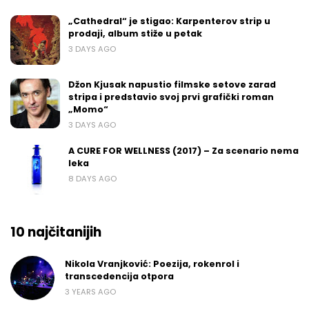
„Cathedral“ je stigao: Karpenterov strip u
prodaji, album stiže u petak
3 DAYS AGO
Džon Kjusak napustio filmske setove zarad
stripa i predstavio svoj prvi grafički roman
„Momo“
3 DAYS AGO
A CURE FOR WELLNESS (2017) – Za scenario nema
leka
8 DAYS AGO
10 najčitanijih
Nikola Vranjković: Poezija, rokenrol i
transcedencija otpora
3 YEARS AGO