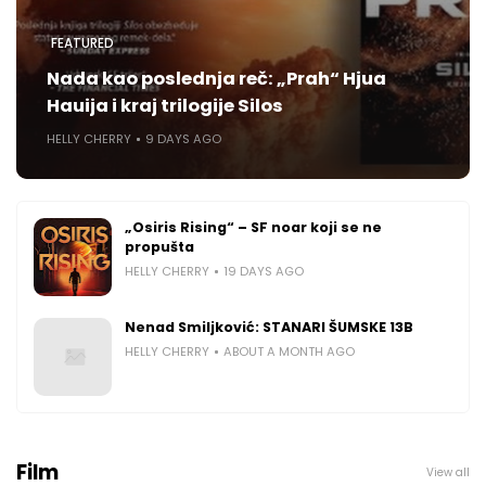
FEATURED
Nada kao poslednja reč: „Prah“ Hjua
Hauija i kraj trilogije Silos
HELLY CHERRY
9 DAYS AGO
„Osiris Rising“ – SF noar koji se ne
propušta
HELLY CHERRY
19 DAYS AGO
Nenad Smiljković: STANARI ŠUMSKE 13B
HELLY CHERRY
ABOUT A MONTH AGO
Film
View all