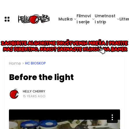
Filmovi
Umetnost
Muzika
Litte
i serije
i strip
Home
HC BIOSKOP
Before the light
HELLY CHERRY
15 YEARS AGO