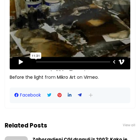
Before the light
from
Mikro Art
on
Vimeo
.
Facebook
Related Posts
View all
Zaboravljeni CGI dragulj iz 2003: Kako je