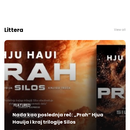
Littera
View all
FEATURED
Nada kao poslednja reč: „Prah“ Hjua
Hauija i kraj trilogije Silos