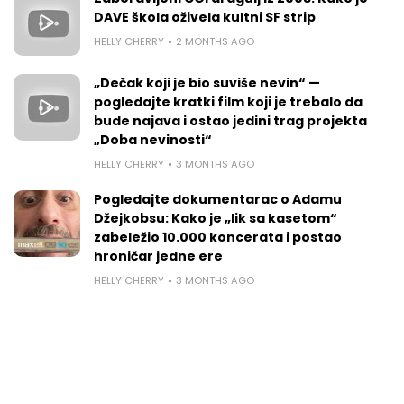
DAVE škola oživela kultni SF strip
HELLY CHERRY
2 MONTHS AGO
„Dečak koji je bio suviše nevin“ —
pogledajte kratki film koji je trebalo da
bude najava i ostao jedini trag projekta
„Doba nevinosti“
HELLY CHERRY
3 MONTHS AGO
Pogledajte dokumentarac o Adamu
Džejkobsu: Kako je „lik sa kasetom“
zabeležio 10.000 koncerata i postao
hroničar jedne ere
HELLY CHERRY
3 MONTHS AGO