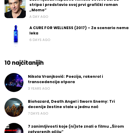
stripa i predstavio svoj prvi grafički roman
„Momo“
A DAY AGO
A CURE FOR WELLNESS (2017) – Za scenario nema
leka
6 DAYS AGO
10 najčitanijih
Nikola Vranjković: Poezija, rokenrol i
transcedencija otpora
3 YEARS AGO
Biohazard, Death Angel i Sworn Enemy: Tri
decenije žestine stale u jednu noć
7 DAYS AGO
7 zanimljivosti koje (ni)ste znali o filmu „Širom
zatvorenih očiju“