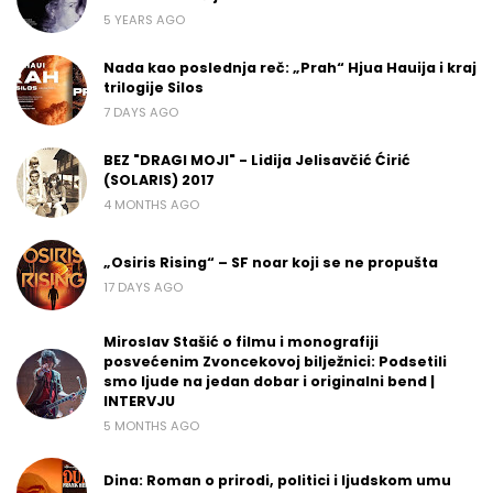
5 YEARS AGO
Nada kao poslednja reč: „Prah“ Hjua Hauija i kraj
trilogije Silos
7 DAYS AGO
BEZ "DRAGI MOJI" - Lidija Jelisavčić Ćirić
(SOLARIS) 2017
4 MONTHS AGO
„Osiris Rising“ – SF noar koji se ne propušta
17 DAYS AGO
Miroslav Stašić o filmu i monografiji
posvećenim Zvoncekovoj bilježnici: Podsetili
smo ljude na jedan dobar i originalni bend |
INTERVJU
5 MONTHS AGO
Dina: Roman o prirodi, politici i ljudskom umu