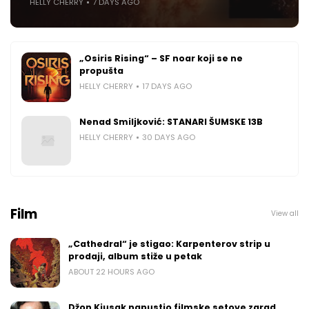
HELLY CHERRY
7 DAYS AGO
„Osiris Rising“ – SF noar koji se ne
propušta
HELLY CHERRY
17 DAYS AGO
Nenad Smiljković: STANARI ŠUMSKE 13B
HELLY CHERRY
30 DAYS AGO
Film
View all
„Cathedral“ je stigao: Karpenterov strip u
prodaji, album stiže u petak
ABOUT 22 HOURS AGO
Džon Kjusak napustio filmske setove zarad