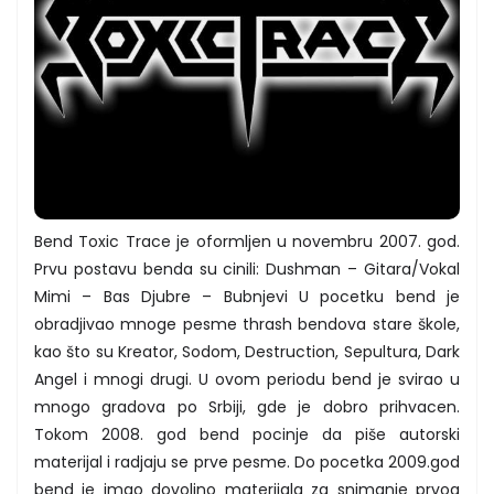
Bend Toxic Trace je oformljen u novembru 2007. god.
Prvu postavu benda su cinili: Dushman – Gitara/Vokal
Mimi – Bas Djubre – Bubnjevi U pocetku bend je
obradjivao mnoge pesme thrash bendova stare škole,
kao što su Kreator, Sodom, Destruction, Sepultura, Dark
Angel i mnogi drugi. U ovom periodu bend je svirao u
mnogo gradova po Srbiji, gde je dobro prihvacen.
Tokom 2008. god bend pocinje da piše autorski
materijal i radjaju se prve pesme. Do pocetka 2009.god
bend je imao dovoljno materijala za snimanje prvog