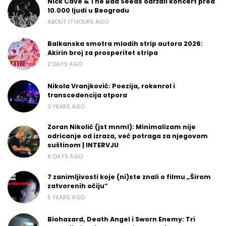
Nick Cave & The Bad Seeds održali koncert pred
10.000 ljudi u Beogradu
ABOUT 17 HOURS AGO
Balkanska smotra mladih strip autora 2026:
Akirin broj za prosperitet stripa
2 DAYS AGO
Nikola Vranjković: Poezija, rokenrol i
transcedencija otpora
3 YEARS AGO
Zoran Nikolić (jst mnml): Minimalizam nije
odricanje od izraza, već potraga za njegovom
suštinom | INTERVJU
6 DAYS AGO
7 zanimljivosti koje (ni)ste znali o filmu „Širom
zatvorenih očiju“
5 YEARS AGO
Biohazard, Death Angel i Sworn Enemy: Tri