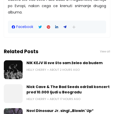
po Evropi, nakon cega ce krenuti snimanje drugog
albuma.
Facebook
Related Posts
View all
NIK KEJV ili sve što sam želeo da budem
HELLY CHERRY
ABOUT 2 HOURS AGO
Nick Cave & The Bad Seeds održali koncert
pred 10.000 ljudi u Beogradu
HELLY CHERRY
ABOUT 17 HOURS AGO
Novi Dinosaur Jr. singl „Blowin' Up“