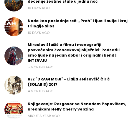
decenije žestine stale u jednu noć
10 DAYS AGO
Nada kao poslednja reč: „Prah“ Hjua Hauija i kraj
trilogije Silos
10 DAYS AGO
Miroslav Stašić o filmu i monografiji
posvećenim Zvoncekovoj bilježnici: Podsetili
smo ljude na jedan dobar i originalni bend |
INTERVJU
5 MONTHS AGO
BEZ "DRAGI MOJI" - Lidija Jelisavčić Ćirić
(SOLARIS) 2017
4 MONTHS AGO
Knjigovanje: Razgovor sa Nenadom Popovićem,
urednikom Helly Cherry vebzina
ABOUT A YEAR AGO