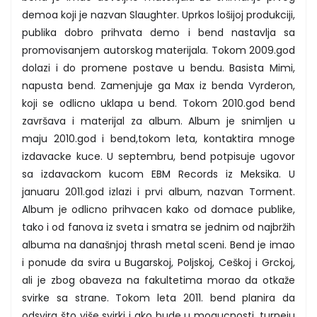
demoa koji je nazvan Slaughter. Uprkos lošijoj produkciji,
publika dobro prihvata demo i bend nastavlja sa
promovisanjem autorskog materijala. Tokom 2009.god
dolazi i do promene postave u bendu. Basista Mimi,
napusta bend. Zamenjuje ga Max iz benda Vyrderon,
koji se odlicno uklapa u bend. Tokom 2010.god bend
završava i materijal za album. Album je snimljen u
maju 2010.god i bend,tokom leta, kontaktira mnoge
izdavacke kuce. U septembru, bend potpisuje ugovor
sa izdavackom kucom EBM Records iz Meksika. U
januaru 2011.god izlazi i prvi album, nazvan Torment.
Album je odlicno prihvacen kako od domace publike,
tako i od fanova iz sveta i smatra se jednim od najbržih
albuma na današnjoj thrash metal sceni. Bend je imao
i ponude da svira u Bugarskoj, Poljskoj, Ceškoj i Grckoj,
ali je zbog obaveza na fakultetima morao da otkaže
svirke sa strane. Tokom leta 2011. bend planira da
odsvira što više svirki i ako bude u mogucnosti, turneju