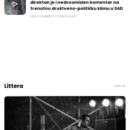
direktan je i nedvosmislen komentar na
trenutnu društveno-političku klimu u SAD
HELLY CHERRY
2 DAYS AGO
Littera
View all