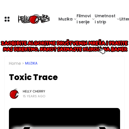
Filmovi
Umetnost
Muzika
Litte
i serije
i strip
Home
MUZIKA
Toxic Trace
HELLY CHERRY
15 YEARS AGO