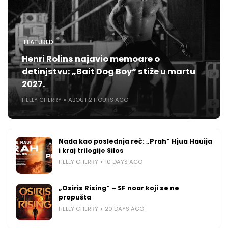
FEATURED
Henri Rolins najavio memoare o
detinjstvu: „Bait Dog Boy“ stiže u martu
2027.
HELLY CHERRY
ABOUT 2 HOURS AGO
Nada kao poslednja reč: „Prah“ Hjua Hauija
i kraj trilogije Silos
HELLY CHERRY
10 DAYS AGO
„Osiris Rising“ – SF noar koji se ne
propušta
HELLY CHERRY
20 DAYS AGO