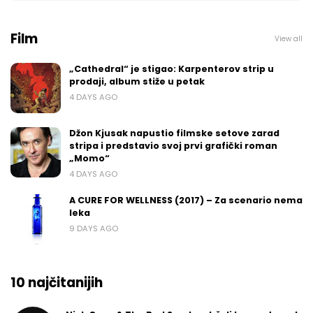
Film
View all
„Cathedral“ je stigao: Karpenterov strip u
prodaji, album stiže u petak
4 DAYS AGO
Džon Kjusak napustio filmske setove zarad
stripa i predstavio svoj prvi grafički roman
„Momo“
4 DAYS AGO
A CURE FOR WELLNESS (2017) – Za scenario nema
leka
9 DAYS AGO
10 najčitanijih