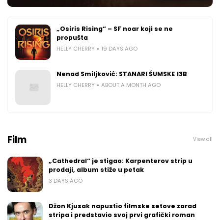
„Osiris Rising“ – SF noar koji se ne
propušta
HELLY CHERRY
19 DAYS AGO
Nenad Smiljković: STANARI ŠUMSKE 13B
HELLY CHERRY
ABOUT A MONTH AGO
Film
View all
„Cathedral“ je stigao: Karpenterov strip u
prodaji, album stiže u petak
3 DAYS AGO
Džon Kjusak napustio filmske setove zarad
stripa i predstavio svoj prvi grafički roman