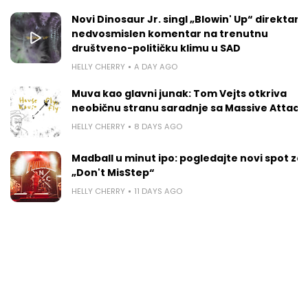
Novi Dinosaur Jr. singl „Blowin' Up“ direktan je
nedvosmislen komentar na trenutnu
društveno-političku klimu u SAD
HELLY CHERRY
A DAY AGO
Muva kao glavni junak: Tom Vejts otkriva
neobičnu stranu saradnje sa Massive Attack
HELLY CHERRY
8 DAYS AGO
Madball u minut ipo: pogledajte novi spot za
„Don't MisStep“
HELLY CHERRY
11 DAYS AGO