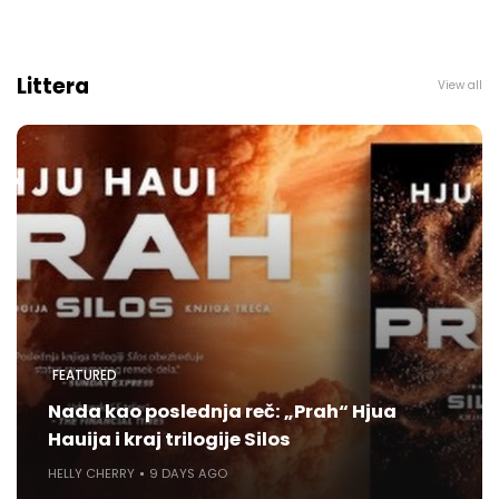
Littera
View all
FEATURED
Nada kao poslednja reč: „Prah“ Hjua
Hauija i kraj trilogije Silos
HELLY CHERRY
9 DAYS AGO