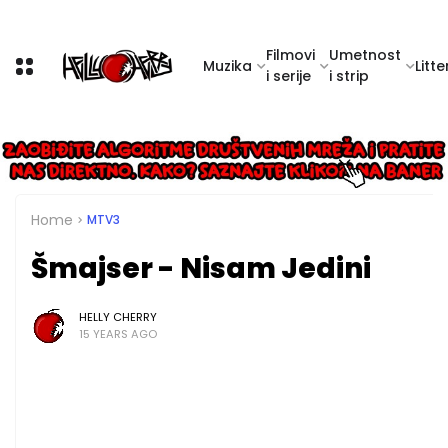
Filmovi
Umetnost
Muzika
Litte
i serije
i strip
Home
MTV3
Šmajser - Nisam Jedini
HELLY CHERRY
15 YEARS AGO