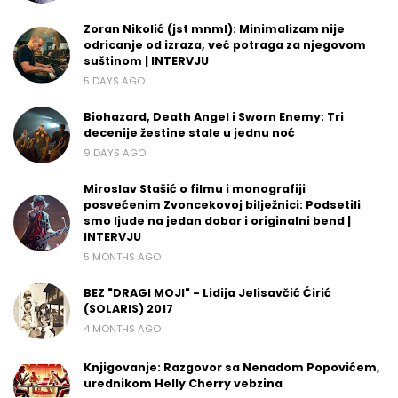
Zoran Nikolić (jst mnml): Minimalizam nije
odricanje od izraza, već potraga za njegovom
suštinom | INTERVJU
5 DAYS AGO
Biohazard, Death Angel i Sworn Enemy: Tri
decenije žestine stale u jednu noć
9 DAYS AGO
Miroslav Stašić o filmu i monografiji
posvećenim Zvoncekovoj bilježnici: Podsetili
smo ljude na jedan dobar i originalni bend |
INTERVJU
5 MONTHS AGO
BEZ "DRAGI MOJI" - Lidija Jelisavčić Ćirić
(SOLARIS) 2017
4 MONTHS AGO
Knjigovanje: Razgovor sa Nenadom Popovićem,
urednikom Helly Cherry vebzina