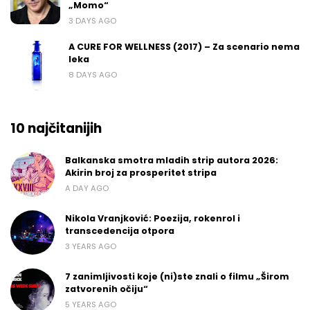
„Momo“
3 DAYS AGO
A CURE FOR WELLNESS (2017) – Za scenario nema
leka
8 DAYS AGO
10 najčitanijih
Balkanska smotra mladih strip autora 2026:
Akirin broj za prosperitet stripa
A DAY AGO
Nikola Vranjković: Poezija, rokenrol i
transcedencija otpora
3 YEARS AGO
7 zanimljivosti koje (ni)ste znali o filmu „Širom
zatvorenih očiju“
5 YEARS AGO