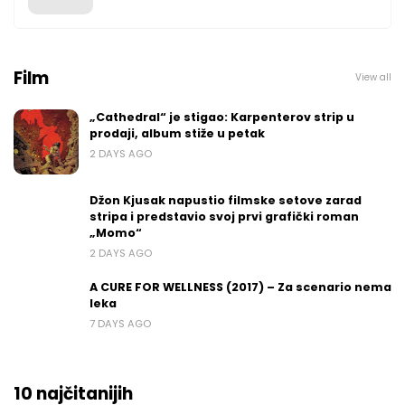
Film
View all
„Cathedral“ je stigao: Karpenterov strip u
prodaji, album stiže u petak
2 DAYS AGO
Džon Kjusak napustio filmske setove zarad
stripa i predstavio svoj prvi grafički roman
„Momo“
2 DAYS AGO
A CURE FOR WELLNESS (2017) – Za scenario nema
leka
7 DAYS AGO
10 najčitanijih