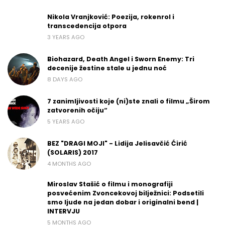
Nikola Vranjković: Poezija, rokenrol i
transcedencija otpora
3 YEARS AGO
Biohazard, Death Angel i Sworn Enemy: Tri
decenije žestine stale u jednu noć
8 DAYS AGO
7 zanimljivosti koje (ni)ste znali o filmu „Širom
zatvorenih očiju“
5 YEARS AGO
BEZ "DRAGI MOJI" - Lidija Jelisavčić Ćirić
(SOLARIS) 2017
4 MONTHS AGO
Miroslav Stašić o filmu i monografiji
posvećenim Zvoncekovoj bilježnici: Podsetili
smo ljude na jedan dobar i originalni bend |
INTERVJU
5 MONTHS AGO