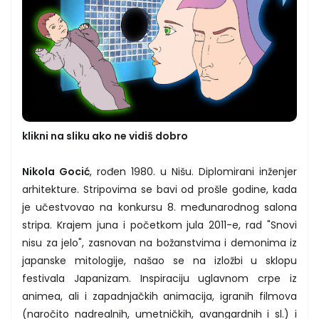
klikni na sliku ako ne vidiš dobro
Nikola Gocić
, rođen 1980. u Nišu. Diplomirani inženjer
arhitekture. Stripovima se bavi od prošle godine, kada
je učestvovao na konkursu 8. međunarodnog salona
stripa. Krajem juna i početkom jula 2011-e, rad "Snovi
nisu za jelo", zasnovan na božanstvima i demonima iz
japanske mitologije, našao se na izložbi u sklopu
festivala Japanizam. Inspiraciju uglavnom crpe iz
animea, ali i zapadnjačkih animacija, igranih filmova
(naročito nadrealnih, umetničkih, avangardnih i sl.) i