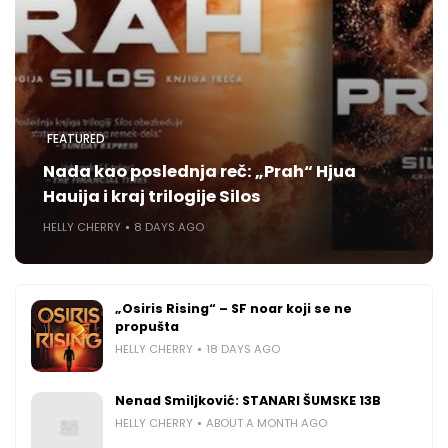
FEATURED
Nada kao poslednja reč: „Prah“ Hjua
Hauija i kraj trilogije Silos
HELLY CHERRY
8 DAYS AGO
„Osiris Rising“ – SF noar koji se ne
propušta
HELLY CHERRY
18 DAYS AGO
Nenad Smiljković: STANARI ŠUMSKE 13B
HELLY CHERRY
ABOUT A MONTH AGO