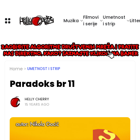
Filmovi
Umetnost
Muzika
Litte
i serije
i strip
Home
UMETNOST I STRIP
Paradoks br 11
HELLY CHERRY
15 YEARS AGO