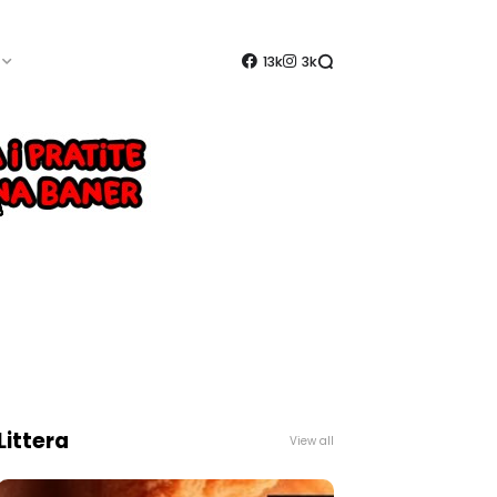
13k
3k
Littera
View all