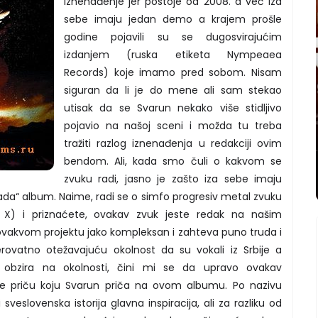
iznenađenje jer postoje od 2008. a već iza
sebe imaju jedan demo a krajem prošle
godine pojavili su se dugosvirajućim
izdanjem (ruska etiketa Nympeaea
Records) koje imamo pred sobom. Nisam
siguran da li je do mene ali sam stekao
utisak da se Svarun nekako više stidljivo
pojavio na našoj sceni i možda tu treba
tražiti razlog iznenađenja u redakciji ovim
bendom. Ali, kada smo čuli o kakvom se
zvuku radi, jasno je zašto iza sebe imaju
da“ album. Naime, radi se o simfo progresiv metal zvuku
 X) i priznaćete, ovakav zvuk jeste redak na našim
ovakvom projektu jako kompleksan i zahteva puno truda i
erovatno otežavajuću okolnost da su vokali iz Srbije a
Bez obzira na okolnosti, čini mi se da upravo ovakav
e priču koju Svarun priča na ovom albumu. Po nazivu
sveslovenska istorija glavna inspiracija, ali za razliku od