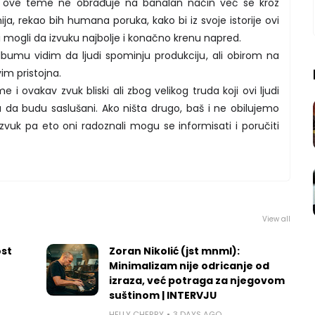
n ove teme ne obrađuje na banalan način već se kroz
ija, rekao bih humana poruka, kako bi iz svoje istorije ovi
 mogli da izvuku najbolje i konačno krenu napred.
bumu vidim da ljudi spominju produkciju, ali obirom na
im pristojna.
 ovakav zvuk bliski ali zbog velikog truda koji ovi ljudi
u da budu saslušani. Ako ništa drugo, baš i ne obilujemo
vuk pa eto oni radoznali mogu se informisati i poručiti
View all
ost
Zoran Nikolić (jst mnml):
Minimalizam nije odricanje od
izraza, već potraga za njegovom
suštinom | INTERVJU
HELLY CHERRY
3 DAYS AGO