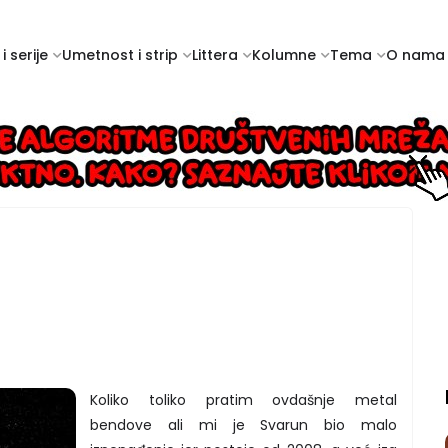
i serije
Umetnost i strip
Littera
Kolumne
Tema
O nama
Koliko toliko pratim ovdašnje metal
bendove ali mi je Svarun bio malo