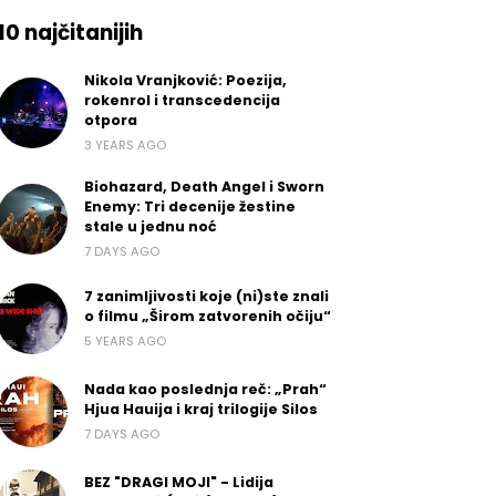
10 najčitanijih
Nikola Vranjković: Poezija,
rokenrol i transcedencija
otpora
3 YEARS AGO
Biohazard, Death Angel i Sworn
Enemy: Tri decenije žestine
stale u jednu noć
7 DAYS AGO
7 zanimljivosti koje (ni)ste znali
o filmu „Širom zatvorenih očiju“
5 YEARS AGO
Nada kao poslednja reč: „Prah“
Hjua Hauija i kraj trilogije Silos
7 DAYS AGO
BEZ "DRAGI MOJI" - Lidija