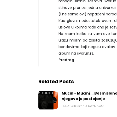
mnogih sličnih sastava Svaru
stihove prenosi jedna univerzaln
(i ne samo ovi) napaćeni narodi
Kao glavni nedostatak ovom al
uslove u kojima rade ona je sasv
Ne znam koliko su vam ove teme i
ulažu mislim da zaista zaslužuj
bendovima koji neguju ovakav z
album na svarun.rs.
Predrag
Related Posts
Mučin - Mučin/... Besmislen
njegovo je postojanje
HELLY CHERRY
3 DAYS AGO