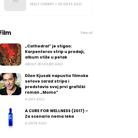
HELLY CHERRY
30 DAYS AGO
Film
View all
„Cathedral“ je stigao:
Karpenterov strip u prodaji,
album stiže u petak
ABOUT 18 HOURS AGO
Džon Kjusak napustio filmske
setove zarad stripa i
predstavio svoj prvi grafički
roman „Momo“
A DAY AGO
A CURE FOR WELLNESS (2017) –
Za scenario nema leka
6 DAYS AGO