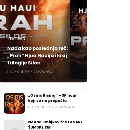
FEATURED
Nada kao poslednja reč:
„Prah“ Hjua Hauija i kraj
trilogije Silos
HELLY CHERRY
7 DAYS AGO
„Osiris Rising“ – SF noar
koji se ne propušta
HELLY CHERRY
17 DAYS AGO
Nenad Smiljković: STANARI
ŠUMSKE 13B