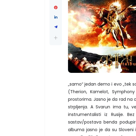
„samo“ jedan demo i evo „tek sa
(Therion, Kamelot, Symphony
prostorima. Jasno je da rad na 
strpljenja. A Svarun ima tu, v
instrumentalisti iz Rusije. 
sastav/postava benda podupir
albuma jasno je da su Sloveni i 