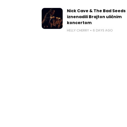
Nick Cave & The Bad Seeds
iznenadili Brajton uličnim
koncertom
HELLY CHERRY
6 DAYS AGO