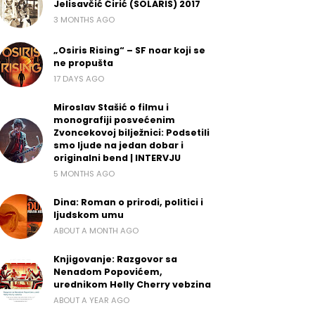
Jelisavčić Ćirić (SOLARIS) 2017
3 MONTHS AGO
„Osiris Rising“ – SF noar koji se
ne propušta
17 DAYS AGO
Miroslav Stašić o filmu i
monografiji posvećenim
Zvoncekovoj bilježnici: Podsetili
smo ljude na jedan dobar i
originalni bend | INTERVJU
5 MONTHS AGO
Dina: Roman o prirodi, politici i
ljudskom umu
ABOUT A MONTH AGO
Knjigovanje: Razgovor sa
Nenadom Popovićem,
urednikom Helly Cherry vebzina
ABOUT A YEAR AGO