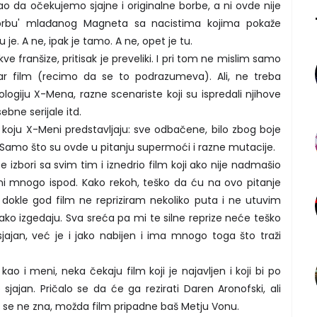
ao da očekujemo sjajne i originalne borbe, a ni ovde nije
borbu' mlađanog Magneta sa nacistima kojima pokaže
 je. A ne, ipak je tamo. A ne, opet je tu.
ve franšize, pritisak je preveliki. I pri tom ne mislim samo
ar film (recimo da se to podrazumeva). Ali, ne treba
ologiju X-Mena, razne scenariste koji su ispredali njihove
ebne serijale itd.
koju X-Meni predstavljaju: sve odbačene, bilo zbog boje
. Samo što su ovde u pitanju supermoći i razne mutacije.
 izbori sa svim tim i iznedrio film koji ako nije nadmašio
e ni mnogo ispod. Kako rekoh, teško da ću na ovo pitanje
dokle god film ne repriziram nekoliko puta i ne utuvim
ko izgedaju. Sva sreća pa mi te silne reprize neće teško
sjajan, već je i jako nabijen i ima mnogo toga što traži
kao i meni, neka čekaju film koji je najavljen i koji bi po
ajan. Pričalo se da će ga rezirati Daren Aronofski, ali
ad se ne zna, možda film pripadne baš Metju Vonu.