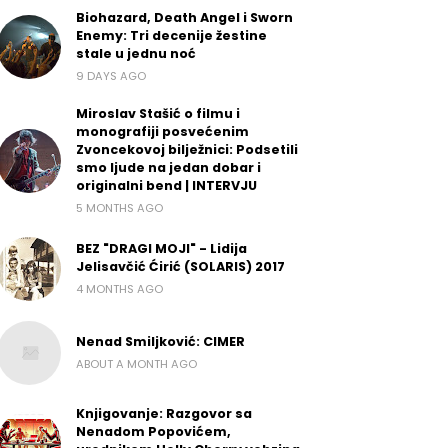
Biohazard, Death Angel i Sworn
Enemy: Tri decenije žestine
stale u jednu noć
9 DAYS AGO
Miroslav Stašić o filmu i
monografiji posvećenim
Zvoncekovoj bilježnici: Podsetili
smo ljude na jedan dobar i
originalni bend | INTERVJU
5 MONTHS AGO
BEZ "DRAGI MOJI" - Lidija
Jelisavčić Ćirić (SOLARIS) 2017
4 MONTHS AGO
Nenad Smiljković: CIMER
ABOUT A MONTH AGO
Knjigovanje: Razgovor sa
Nenadom Popovićem,