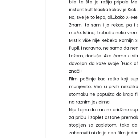
bila ta što je režija pripala
instant kult klasika kakav je Kick 
No, sve je to lepo, ali...kako X-
Znam, to sam i ja rekao, pa i 
može. Istina, trebaće neko vre
Mistik više nije Rebeka Romijn 
Pupil. I naravno, ne samo da n
Lažem, doduše. Ako ćemo u sit
dovoljan da kaže svoje 'Fuck of
znači!
Film počinje kao retko koji sup
munjevito. Već u prvih nekolik
stomaku ne popušta do kraja f
na raznim jezicima.
Nije tajna da mrzim oridžine sup
za priču i zaplet ostane premalo
stopljen sa zapletom, tako da
zaboraviti ni da je ceo film jeda