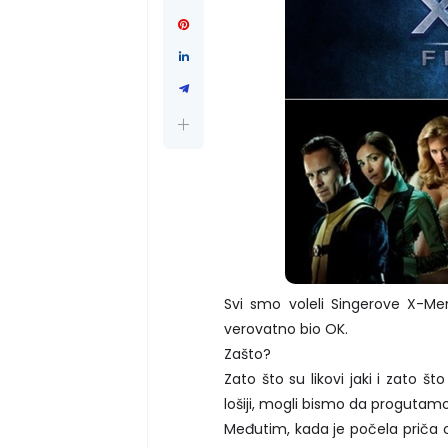
Svi smo voleli Singerove X-Me
verovatno bio OK.
Zašto?
Zato što su likovi jaki i zato š
lošiji, mogli bismo da progutamo
Međutim, kada je počela priča o 