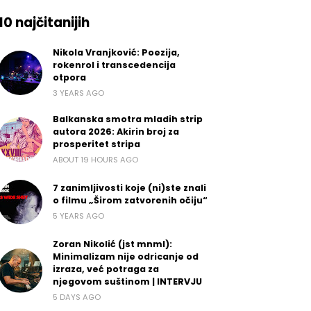
10 najčitanijih
Nikola Vranjković: Poezija,
rokenrol i transcedencija
otpora
3 YEARS AGO
Balkanska smotra mladih strip
autora 2026: Akirin broj za
prosperitet stripa
ABOUT 19 HOURS AGO
7 zanimljivosti koje (ni)ste znali
o filmu „Širom zatvorenih očiju“
5 YEARS AGO
Zoran Nikolić (jst mnml):
Minimalizam nije odricanje od
izraza, već potraga za
njegovom suštinom | INTERVJU
5 DAYS AGO