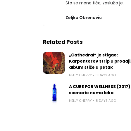
Što se mene tiče, zaslužio je.
Zeljko Obrenovic
Related Posts
„Cathedral“ je stigao:
Karpenterov strip u prodaji
album stiže u petak
HELLY CHERRY
3 DAYS AGO
A CURE FOR WELLNESS (2017)
scenario nema leka
HELLY CHERRY
8 DAYS AGO