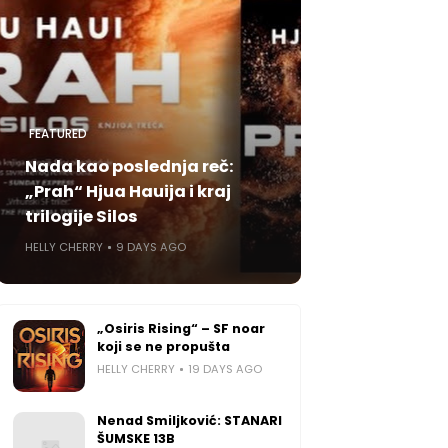
FEATURED
Nada kao poslednja reč:
„Prah“ Hjua Hauija i kraj
trilogije Silos
HELLY CHERRY
9 DAYS AGO
„Osiris Rising“ – SF noar
koji se ne propušta
HELLY CHERRY
19 DAYS AGO
Nenad Smiljković: STANARI
ŠUMSKE 13B