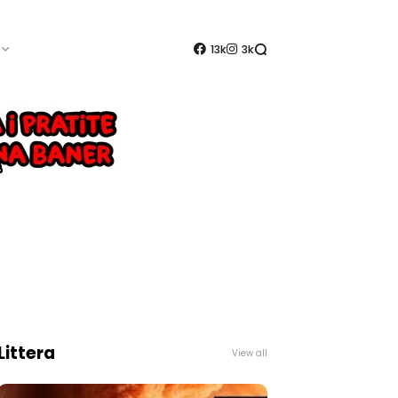
13k
3k
Littera
View all