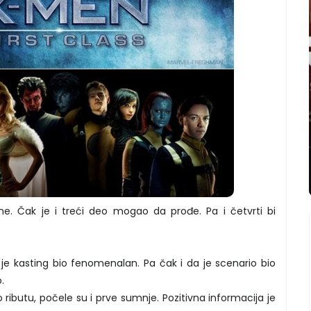
ne. Čak je i treći deo mogao da prođe. Pa i četvrti bi
to je kasting bio fenomenalan. Pa čak i da je scenario bio
.
ributu, počele su i prve sumnje. Pozitivna informacija je