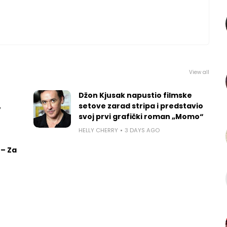
View all
Džon Kjusak napustio filmske
,
setove zarad stripa i predstavio
svoj prvi grafički roman „Momo“
HELLY CHERRY
3 DAYS AGO
 – Za