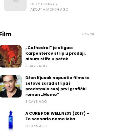
HELLY CHERRY
ABOUT A MONTH AGO
Film
View all
„Cathedral“ je stigao:
Karpenterov strip u prodaji,
album stiže u petak
3 DAYS AGO
Džon Kjusak napustio filmske
setove zarad stripa i
predstavio svoj prvi grafički
roman „Momo“
3 DAYS AGO
A CURE FOR WELLNESS (2017) –
Za scenario nema leka
8 DAYS AGO