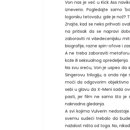
Von nas je već u Kick Ass navik
izneverio. Pogledajte samo '
logorsku tetovažu: gde je nož? Tu
Znajte, kad se neko prihvati ovak
na pritisak da se napravi dob
zaboraviti ni višedecenijsku mit
biografije, razne spin-ofove i zas
A ne treba zaboraviti metaforu 
kože ili seksualnog opredeljenja
Na svu sreću, Von je uspeo da se
Singerovu trilogiju, a onda nij
moći da odgovorim objektivno 
sebi u glavu da X-Meni sada ova
pasti, jer film ne samo što je 
naknadna gledanja.
A svi kojima Vulverin nedostaje 
svemu sudeći trebalo da bude sj
nažalost ništa od toga. No, nik