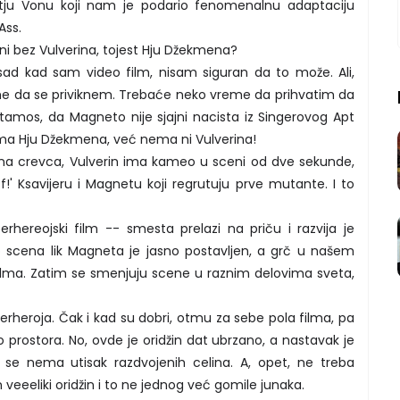
 Metju Vonu koji nam je podario fenomenalnu adaptaciju
Ass.
Meni bez Vulverina, tojest Hju Džekmena?
sad kad sam video film, nisam siguran da to može. Ali,
me da se priviknem. Trebaće neko vreme da prihvatim da
Stamos, da Magneto nije sjajni nacista iz Singerovog Apt
ema Hju Džekmena, već nema ni Vulverina!
na crevca, Vulverin ima kameo u sceni od dve sekunde,
f!' Ksavijeru i Magnetu koji regrutuju prve mutante. I to
erhereojski film -- smesta prelazi na priču i razvija je
o scena lik Magneta je jasno postavljen, a grč u našem
ilma. Zatim se smenjuju scene u raznim delovima sveta,
erheroja. Čak i kad su dobri, otmu za sebe pola filma, pa
 prostora. No, ovde je oridžin dat ubrzano, a nastavak je
 se nema utisak razdvojenih celina. A, opet, ne treba
n veeeliki oridžin i to ne jednog već gomile junaka.