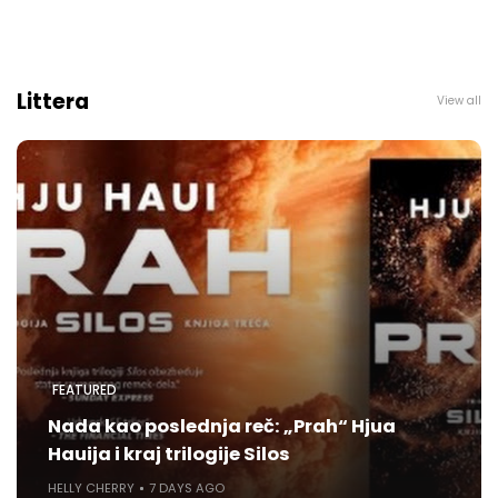
Littera
View all
FEATURED
Nada kao poslednja reč: „Prah“ Hjua
Hauija i kraj trilogije Silos
HELLY CHERRY
7 DAYS AGO