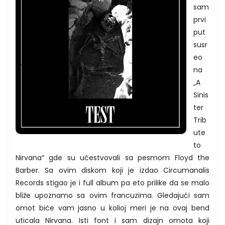
sam
prvi
put
susr
eo
na
„A
Sinis
ter
Trib
ute
to
Nirvana“ gde su učestvovali sa pesmom Floyd the
Barber. Sa ovim diskom koji je izdao Circumanalis
Records stigao je i full album pa eto prilike da se malo
bliže upoznamo sa ovim francuzima. Gledajući sam
omot biće vam jasno u kolioj meri je na ovaj bend
uticala Nirvana. Isti font i sam dizajn omota koji