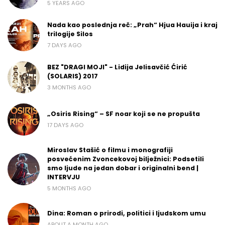
5 YEARS AGO
Nada kao poslednja reč: „Prah“ Hjua Hauija i kraj
trilogije Silos
7 DAYS AGO
BEZ "DRAGI MOJI" - Lidija Jelisavčić Ćirić
(SOLARIS) 2017
3 MONTHS AGO
„Osiris Rising“ – SF noar koji se ne propušta
17 DAYS AGO
Miroslav Stašić o filmu i monografiji
posvećenim Zvoncekovoj bilježnici: Podsetili
smo ljude na jedan dobar i originalni bend |
INTERVJU
5 MONTHS AGO
Dina: Roman o prirodi, politici i ljudskom umu
ABOUT A MONTH AGO