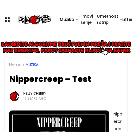
Filmovi
Umetnost
Muzika
Litte
i serije
i strip
Home
MUZIKA
Nippercreep – Test
HELLY CHERRY
15 YEARS AGO
Nipp
ercr
eep