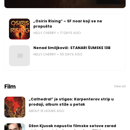
„Osiris Rising“ – SF noar koji se ne
propušta
HELLY CHERRY
17 DAYS AGO
Nenad Smiljković: STANARI ŠUMSKE 13B
HELLY CHERRY
30 DAYS AGO
Film
View all
„Cathedral“ je stigao: Karpenterov strip u
prodaji, album stiže u petak
ABOUT 15 HOURS AGO
Džon Kjusak napustio filmske setove zarad