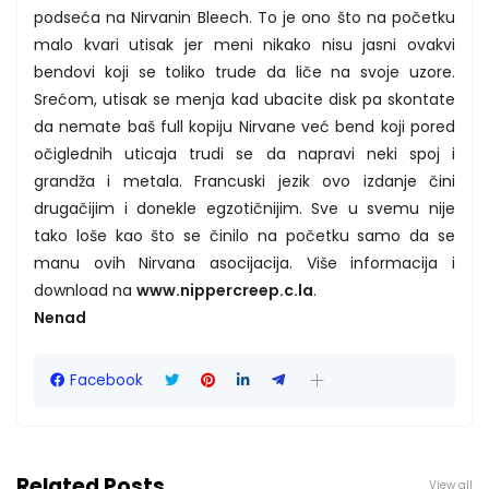
podseća na Nirvanin Bleech. To je ono što na početku
malo kvari utisak jer meni nikako nisu jasni ovakvi
bendovi koji se toliko trude da liče na svoje uzore.
Srećom, utisak se menja kad ubacite disk pa skontate
da nemate baš full kopiju Nirvane već bend koji pored
očiglednih uticaja trudi se da napravi neki spoj i
grandža i metala. Francuski jezik ovo izdanje čini
drugačijim i donekle egzotičnijim. Sve u svemu nije
tako loše kao što se činilo na početku samo da se
manu ovih Nirvana asocijacija. Više informacija i
download na
www.nippercreep.c.la
.
Nenad
Facebook
Related Posts
View all