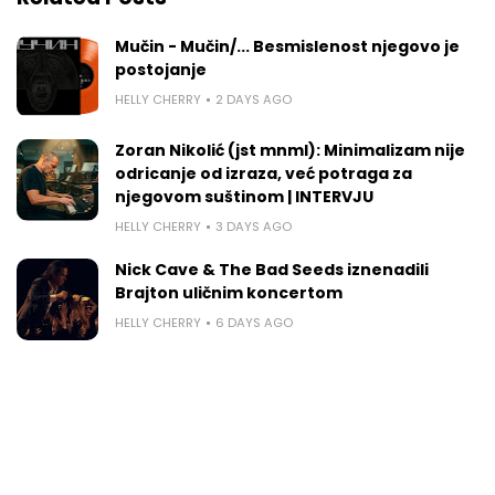
Mučin - Mučin/... Besmislenost njegovo je
postojanje
HELLY CHERRY
2 DAYS AGO
Zoran Nikolić (jst mnml): Minimalizam nije
odricanje od izraza, već potraga za
njegovom suštinom | INTERVJU
HELLY CHERRY
3 DAYS AGO
Nick Cave & The Bad Seeds iznenadili
Brajton uličnim koncertom
HELLY CHERRY
6 DAYS AGO