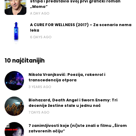
stripa i predstavio svoj prvi grafički roman
„Momo“
A DAY AGO
A CURE FOR WELLNESS (2017) – Za scenario nema
leka
6 DAYS AGO
10 najčitanijih
Nikola Vranjković: Poezija, rokenrol i
transcedencija otpora
3 YEARS AGO
Biohazard, Death Angel i Sworn Enemy: Tri
decenije žestine stale u jednu noć
7 DAYS AGO
7 zanimljivosti koje (ni)ste znali o filmu „Širom
zatvorenih očiju“