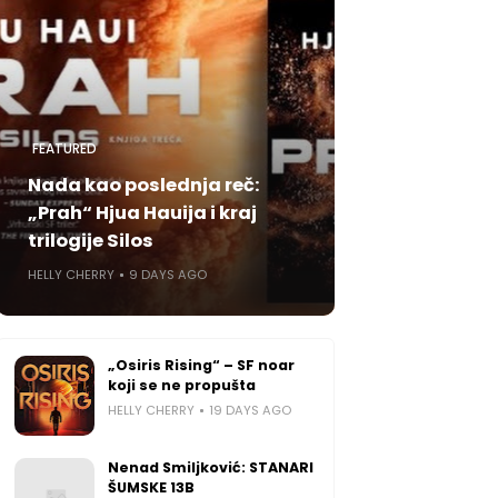
FEATURED
Nada kao poslednja reč:
„Prah“ Hjua Hauija i kraj
trilogije Silos
HELLY CHERRY
9 DAYS AGO
„Osiris Rising“ – SF noar
koji se ne propušta
HELLY CHERRY
19 DAYS AGO
Nenad Smiljković: STANARI
ŠUMSKE 13B