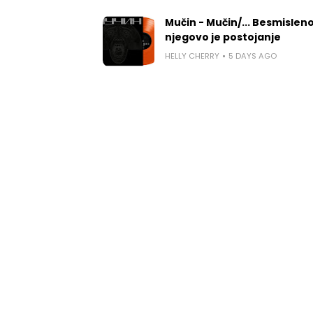
Mučin - Mučin/... Besmislen
njegovo je postojanje
HELLY CHERRY
5 DAYS AGO