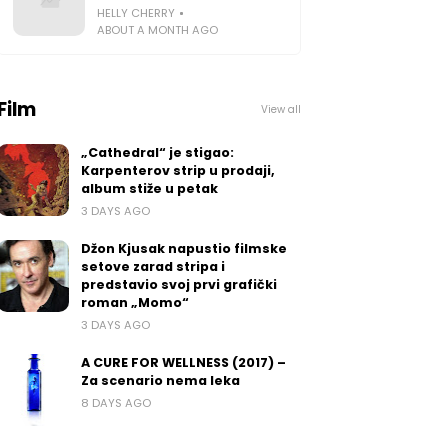
HELLY CHERRY
ABOUT A MONTH AGO
Film
View all
„Cathedral“ je stigao:
Karpenterov strip u prodaji,
album stiže u petak
3 DAYS AGO
Džon Kjusak napustio filmske
setove zarad stripa i
predstavio svoj prvi grafički
roman „Momo“
3 DAYS AGO
A CURE FOR WELLNESS (2017) –
Za scenario nema leka
8 DAYS AGO