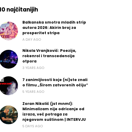
10 najčitanijih
Balkanska smotra mladih strip
autora 2026: Akirin broj za
prosperitet stripa
A DAY AGO
Nikola Vranjković: Poezija,
rokenrol i transcedencija
otpora
3 YEARS AGO
7 zanimljivosti koje (ni)ste znali
o filmu „Širom zatvorenih očiju“
5 YEARS AGO
Zoran Nikolić (jst mnml):
Minimalizam nije odricanje od
izraza, već potraga za
njegovom suštinom | INTERVJU
5 DAYS AGO