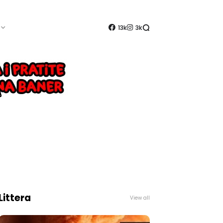
13k
3k
Littera
View all