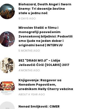
Biohazard, Death Angel i Sworn
Enemy: Tri decenije žestine
stale u jednu noć
9 DAYS AGO
Miroslav Stašić o filmu i
monografiji posvećenim
Zvoncekovoj bilježnici: Podsetili
smo ljude na jedan dobar i
originalni bend | INTERVJU
5 MONTHS AGO
BEZ "DRAGI MOJI" - Lidija
Jelisavčić Ćirić (SOLARIS) 2017
4 MONTHS AGO
Knjigovanje: Razgovor sa
Nenadom Popovićem,
urednikom Helly Cherry vebzina
ABOUT A YEAR AGO
Nenad Smiljković: CIMER