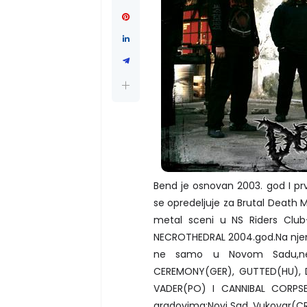
Bend je osnovan 2003. god I prv
se opredeljuje za Brutal Death 
metal sceni u NS Riders Clu
NECROTHEDRAL 2004.god.Na njem
ne samo u Novom Sadu,nego
CEREMONY(GER), GUTTED(HU), 
VADER(PO) I CANNIBAL CORPSE(U
gradovima:Novi Sad, Vukovar(CR