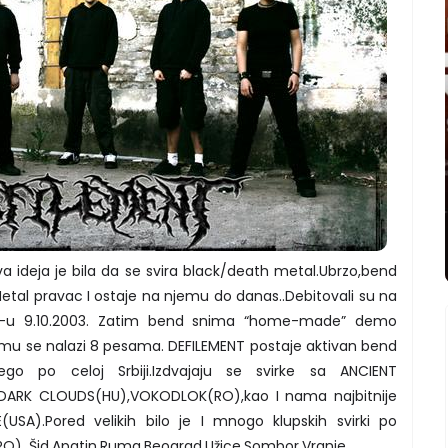
a ideja je bila da se svira black/death metal.Ubrzo,bend
Metal pravac I ostaje na njemu do danas..Debitovali su na
b-u 9.10.2003. Zatim bend snima “home-made” demo
u se nalazi 8 pesama. DEFILEMENT postaje aktivan bend
 po celoj Srbiji.Izdvajaju se svirke sa ANCIENT
DARK CLOUDS(HU),VOKODLOK(RO),kao I nama najbitnije
SA).Pored velikih bilo je I mnogo klupskih svirki po
O), Šid,Apatin,Ruma,Beograd,Užice,Sombor,Vranje…..