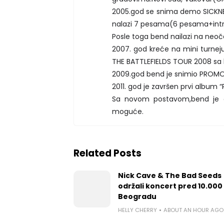
2005.god se snima demo SICKNES
nalazi 7 pesama(6 pesama+intr
Posle toga bend nailazi na neo
2007. god kreće na mini turnej
THE BATTLEFIELDS TOUR 2008 
2009.god bend je snimio PROMO
2011. god je završen prvi album “
Sa novom postavom,bend je ope
moguće.
Related Posts
Nick Cave & The Bad Seeds
održali koncert pred 10.000 
Beogradu
HELLY CHERRY
ABOUT AN HOUR AGO