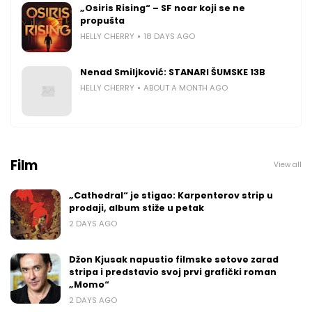
„Osiris Rising“ – SF noar koji se ne
propušta
HELLY CHERRY
18 DAYS AGO
Nenad Smiljković: STANARI ŠUMSKE 13B
HELLY CHERRY
ABOUT A MONTH AGO
Film
View all
„Cathedral“ je stigao: Karpenterov strip u
prodaji, album stiže u petak
2 DAYS AGO
Džon Kjusak napustio filmske setove zarad
stripa i predstavio svoj prvi grafički roman
„Momo“
2 DAYS AGO