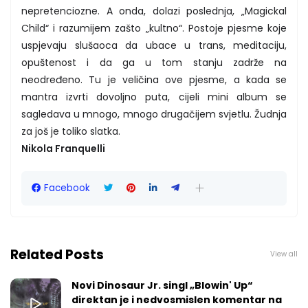
nepretenciozne. A onda, dolazi poslednja, „Magickal
Child“ i razumijem zašto „kultno“. Postoje pjesme koje
uspjevaju slušaoca da ubace u trans, meditaciju,
opuštenost i da ga u tom stanju zadrže na
neodređeno. Tu je veličina ove pjesme, a kada se
mantra izvrti dovoljno puta, cijeli mini album se
sagledava u mnogo, mnogo drugačijem svjetlu. Žudnja
za još je toliko slatka.
Nikola Franquelli
Facebook
Related Posts
View all
Novi Dinosaur Jr. singl „Blowin' Up“
direktan je i nedvosmislen komentar na