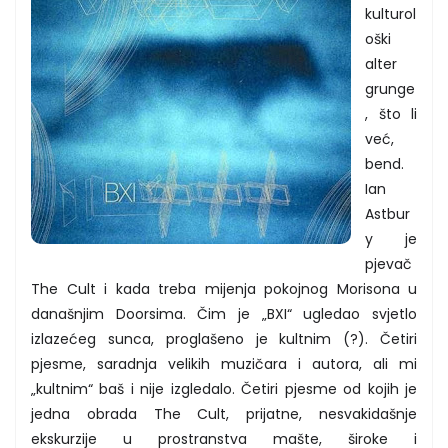
kulturol
oški
alter
grunge
, što li
već,
bend.
Ian
Astbur
y je
pjevač
The Cult i kada treba mijenja pokojnog Morisona u
današnjim Doorsima. Čim je „BXI“ ugledao svjetlo
izlazećeg sunca, proglašeno je kultnim (?). Četiri
pjesme, saradnja velikih muzičara i autora, ali mi
„kultnim“ baš i nije izgledalo. Četiri pjesme od kojih je
jedna obrada The Cult, prijatne, nesvakidašnje
ekskurzije u prostranstva mašte, široke i