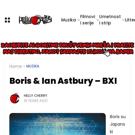
Filmovi
Umetnost
Muzika
Litte
i serije
i strip
Home
MUZIKA
Boris & Ian Astbury – BXI
HELLY CHERRY
15 YEARS AGO
Boris su
Japans
ki