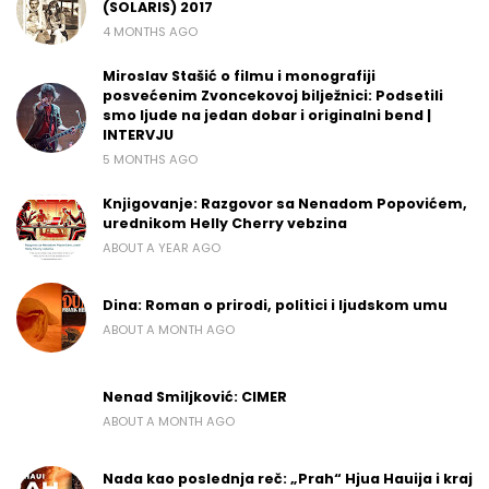
(SOLARIS) 2017
4 MONTHS AGO
Miroslav Stašić o filmu i monografiji
posvećenim Zvoncekovoj bilježnici: Podsetili
smo ljude na jedan dobar i originalni bend |
INTERVJU
5 MONTHS AGO
Knjigovanje: Razgovor sa Nenadom Popovićem,
urednikom Helly Cherry vebzina
ABOUT A YEAR AGO
Dina: Roman o prirodi, politici i ljudskom umu
ABOUT A MONTH AGO
Nenad Smiljković: CIMER
ABOUT A MONTH AGO
Nada kao poslednja reč: „Prah“ Hjua Hauija i kraj