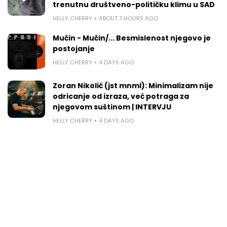
trenutnu društveno-političku klimu u SAD
HELLY CHERRY
ABOUT 7 HOURS AGO
Mučin - Mučin/... Besmislenost njegovo je
postojanje
HELLY CHERRY
4 DAYS AGO
Zoran Nikolić (jst mnml): Minimalizam nije
odricanje od izraza, već potraga za
njegovom suštinom | INTERVJU
HELLY CHERRY
4 DAYS AGO