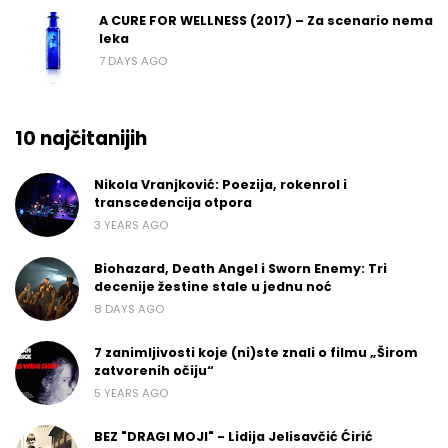
A CURE FOR WELLNESS (2017) – Za scenario nema
leka
7 DAYS AGO
10 najčitanijih
Nikola Vranjković: Poezija, rokenrol i
transcedencija otpora
3 YEARS AGO
Biohazard, Death Angel i Sworn Enemy: Tri
decenije žestine stale u jednu noć
8 DAYS AGO
7 zanimljivosti koje (ni)ste znali o filmu „Širom
zatvorenih očiju“
5 YEARS AGO
BEZ "DRAGI MOJI" - Lidija Jelisavčić Ćirić