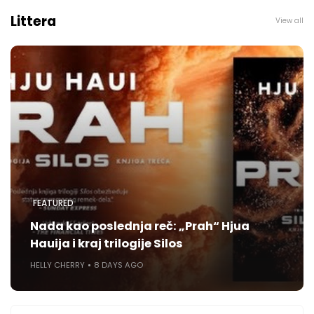
Littera
View all
FEATURED
Nada kao poslednja reč: „Prah“ Hjua
Hauija i kraj trilogije Silos
HELLY CHERRY
8 DAYS AGO