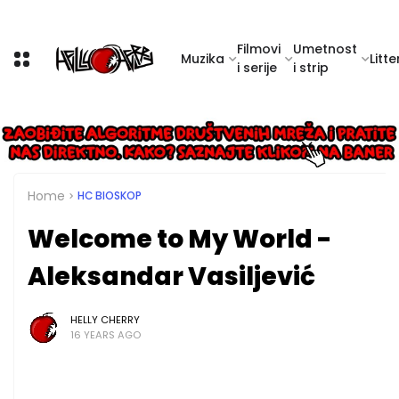
Filmovi
Umetnost
Muzika
Litte
i serije
i strip
Home
HC BIOSKOP
Welcome to My World -
Aleksandar Vasiljević
HELLY CHERRY
16 YEARS AGO