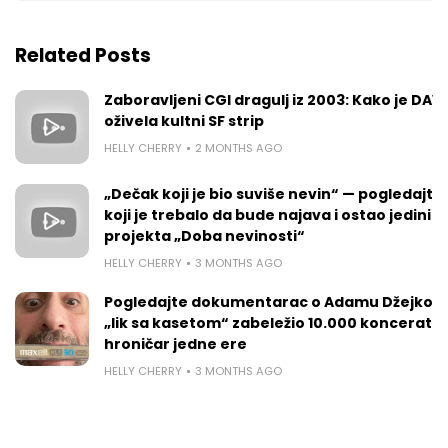
Related Posts
Zaboravljeni CGI dragulj iz 2003: Kako je DAV
oživela kultni SF strip
HELLY CHERRY
2 MONTHS AGO
„Dečak koji je bio suviše nevin“ — pogledajte 
koji je trebalo da bude najava i ostao jedini t
projekta „Doba nevinosti“
HELLY CHERRY
3 MONTHS AGO
Pogledajte dokumentarac o Adamu Džejkobs
„lik sa kasetom“ zabeležio 10.000 koncerata 
hroničar jedne ere
HELLY CHERRY
3 MONTHS AGO