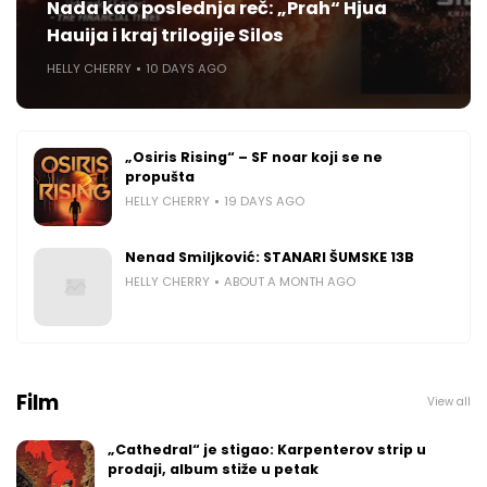
Nada kao poslednja reč: „Prah“ Hjua
Hauija i kraj trilogije Silos
HELLY CHERRY
10 DAYS AGO
„Osiris Rising“ – SF noar koji se ne
propušta
HELLY CHERRY
19 DAYS AGO
Nenad Smiljković: STANARI ŠUMSKE 13B
HELLY CHERRY
ABOUT A MONTH AGO
Film
View all
„Cathedral“ je stigao: Karpenterov strip u
prodaji, album stiže u petak