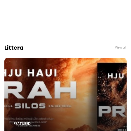
Littera
View all
FEATURED