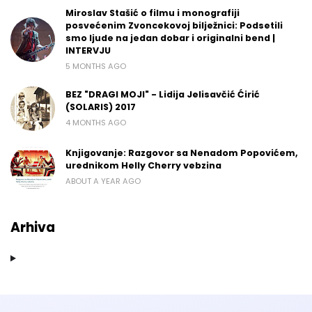
Miroslav Stašić o filmu i monografiji
posvećenim Zvoncekovoj bilježnici: Podsetili
smo ljude na jedan dobar i originalni bend |
INTERVJU
5 MONTHS AGO
BEZ "DRAGI MOJI" - Lidija Jelisavčić Ćirić
(SOLARIS) 2017
4 MONTHS AGO
Knjigovanje: Razgovor sa Nenadom Popovićem,
urednikom Helly Cherry vebzina
ABOUT A YEAR AGO
Arhiva