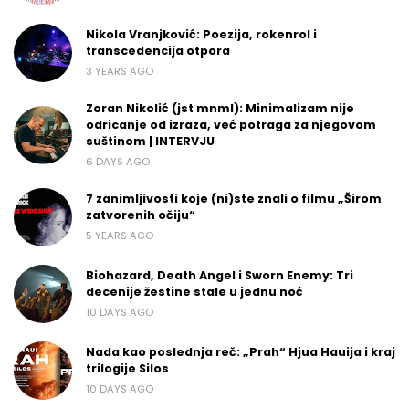
Nikola Vranjković: Poezija, rokenrol i
transcedencija otpora
3 YEARS AGO
Zoran Nikolić (jst mnml): Minimalizam nije
odricanje od izraza, već potraga za njegovom
suštinom | INTERVJU
6 DAYS AGO
7 zanimljivosti koje (ni)ste znali o filmu „Širom
zatvorenih očiju“
5 YEARS AGO
Biohazard, Death Angel i Sworn Enemy: Tri
decenije žestine stale u jednu noć
10 DAYS AGO
Nada kao poslednja reč: „Prah“ Hjua Hauija i kraj
trilogije Silos
10 DAYS AGO