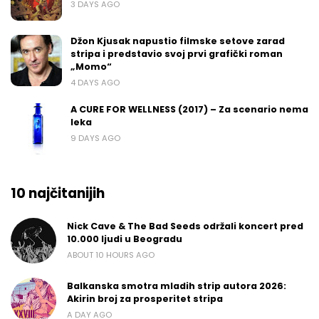
3 DAYS AGO
Džon Kjusak napustio filmske setove zarad
stripa i predstavio svoj prvi grafički roman
„Momo“
4 DAYS AGO
A CURE FOR WELLNESS (2017) – Za scenario nema
leka
9 DAYS AGO
10 najčitanijih
Nick Cave & The Bad Seeds održali koncert pred
10.000 ljudi u Beogradu
ABOUT 10 HOURS AGO
Balkanska smotra mladih strip autora 2026:
Akirin broj za prosperitet stripa
A DAY AGO