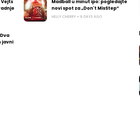
 Vejts
Madball u minut ipo: pogledajte
radnje
novi spot za „Don't MisStep“
HELLY CHERRY
9 DAYS AGO
 Dva
 javni