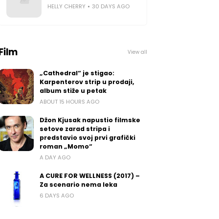
HELLY CHERRY
30 DAYS AGO
Film
View all
„Cathedral“ je stigao:
Karpenterov strip u prodaji,
album stiže u petak
ABOUT 15 HOURS AGO
Džon Kjusak napustio filmske
setove zarad stripa i
predstavio svoj prvi grafički
roman „Momo“
A DAY AGO
A CURE FOR WELLNESS (2017) –
Za scenario nema leka
6 DAYS AGO