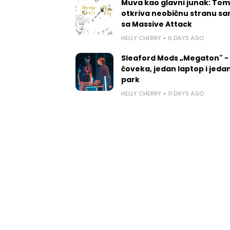
Muva kao glavni junak: Tom
otkriva neobičnu stranu sa
sa Massive Attack
HELLY CHERRY
6 DAYS AGO
Sleaford Mods „Megaton" -
čoveka, jedan laptop i jedan
park
HELLY CHERRY
11 DAYS AGO