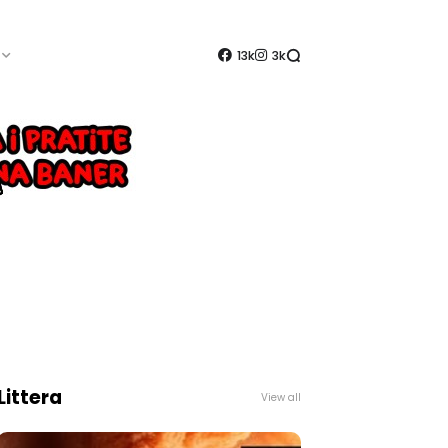
13k
3k
Littera
View all