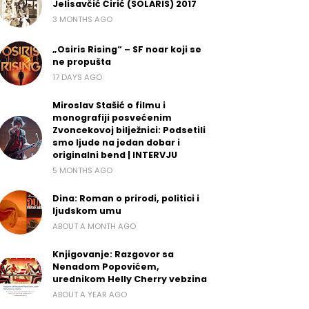
Jelisavčić Ćirić (SOLARIS) 2017
3 MONTHS AGO
„Osiris Rising“ – SF noar koji se
ne propušta
17 DAYS AGO
Miroslav Stašić o filmu i
monografiji posvećenim
Zvoncekovoj bilježnici: Podsetili
smo ljude na jedan dobar i
originalni bend | INTERVJU
5 MONTHS AGO
Dina: Roman o prirodi, politici i
ljudskom umu
ABOUT A MONTH AGO
Knjigovanje: Razgovor sa
Nenadom Popovićem,
urednikom Helly Cherry vebzina
ABOUT A YEAR AGO