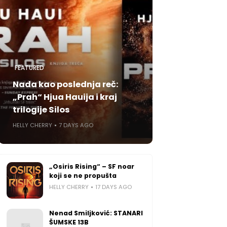
FEATURED
Nada kao poslednja reč:
„Prah“ Hjua Hauija i kraj
trilogije Silos
HELLY CHERRY
7 DAYS AGO
„Osiris Rising“ – SF noar
koji se ne propušta
HELLY CHERRY
17 DAYS AGO
Nenad Smiljković: STANARI
ŠUMSKE 13B