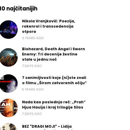
10 najčitanijih
Nikola Vranjković: Poezija,
rokenrol i transcedencija
otpora
3 YEARS AGO
Biohazard, Death Angel i Sworn
Enemy: Tri decenije žestine
stale u jednu noć
7 DAYS AGO
7 zanimljivosti koje (ni)ste znali
o filmu „Širom zatvorenih očiju“
5 YEARS AGO
Nada kao poslednja reč: „Prah“
Hjua Hauija i kraj trilogije Silos
7 DAYS AGO
BEZ "DRAGI MOJI" - Lidija