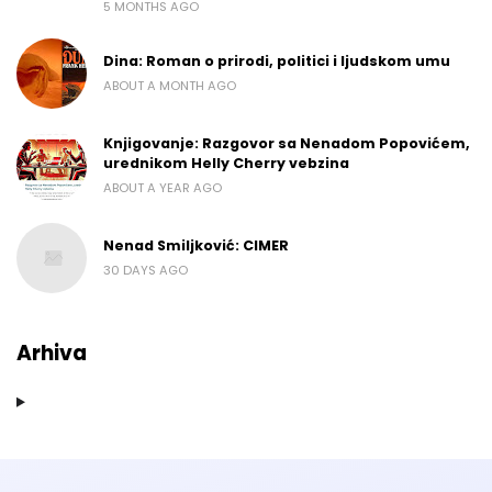
5 MONTHS AGO
Dina: Roman o prirodi, politici i ljudskom umu
ABOUT A MONTH AGO
Knjigovanje: Razgovor sa Nenadom Popovićem,
urednikom Helly Cherry vebzina
ABOUT A YEAR AGO
Nenad Smiljković: CIMER
30 DAYS AGO
Arhiva