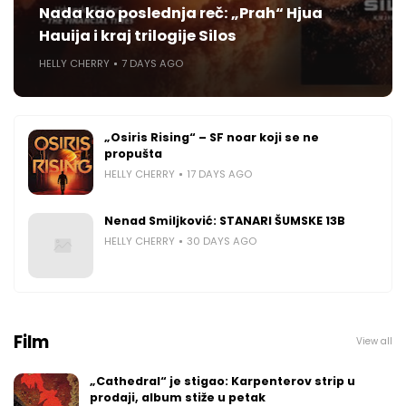
Nada kao poslednja reč: „Prah“ Hjua
Hauija i kraj trilogije Silos
HELLY CHERRY
7 DAYS AGO
„Osiris Rising“ – SF noar koji se ne
propušta
HELLY CHERRY
17 DAYS AGO
Nenad Smiljković: STANARI ŠUMSKE 13B
HELLY CHERRY
30 DAYS AGO
Film
View all
„Cathedral“ je stigao: Karpenterov strip u
prodaji, album stiže u petak