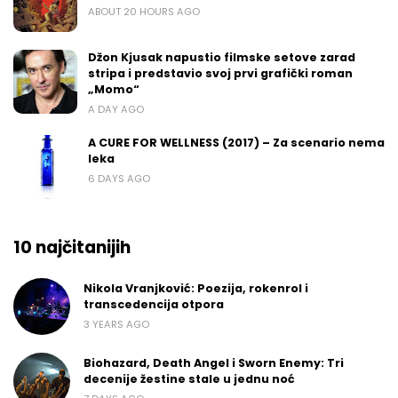
ABOUT 20 HOURS AGO
Džon Kjusak napustio filmske setove zarad
stripa i predstavio svoj prvi grafički roman
„Momo“
A DAY AGO
A CURE FOR WELLNESS (2017) – Za scenario nema
leka
6 DAYS AGO
10 najčitanijih
Nikola Vranjković: Poezija, rokenrol i
transcedencija otpora
3 YEARS AGO
Biohazard, Death Angel i Sworn Enemy: Tri
decenije žestine stale u jednu noć