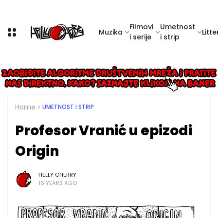
Filmovi
Umetnost
Muzika
Litte
i serije
i strip
Home
UMETNOST I STRIP
Profesor Vranić u epizodi
Origin
HELLY CHERRY
16 YEARS AGO