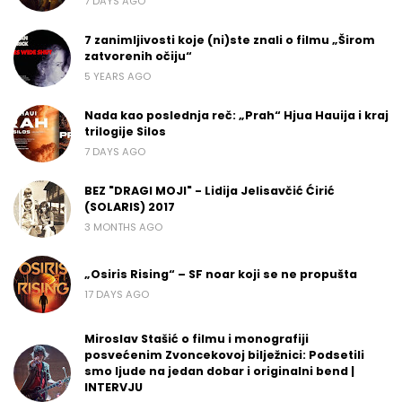
7 DAYS AGO
7 zanimljivosti koje (ni)ste znali o filmu „Širom
zatvorenih očiju“
5 YEARS AGO
Nada kao poslednja reč: „Prah“ Hjua Hauija i kraj
trilogije Silos
7 DAYS AGO
BEZ "DRAGI MOJI" - Lidija Jelisavčić Ćirić
(SOLARIS) 2017
3 MONTHS AGO
„Osiris Rising“ – SF noar koji se ne propušta
17 DAYS AGO
Miroslav Stašić o filmu i monografiji
posvećenim Zvoncekovoj bilježnici: Podsetili
smo ljude na jedan dobar i originalni bend |
INTERVJU