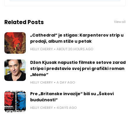
Related Posts
View all
„Cathedral“ je stigao: Karpenterov strip u
prodaji, album stiže u petak
HELLY CHERRY
ABOUT 20 HOURS AGO
Džon Kjusak napustio filmske setove zarad
stripa i predstavio svoj prvi grafički roman
„Momo“
HELLY CHERRY
A DAY AGO
Pre „Britanske invazije“ bili su „Šokovi
budućnosti“
HELLY CHERRY
4 DAYS AGO