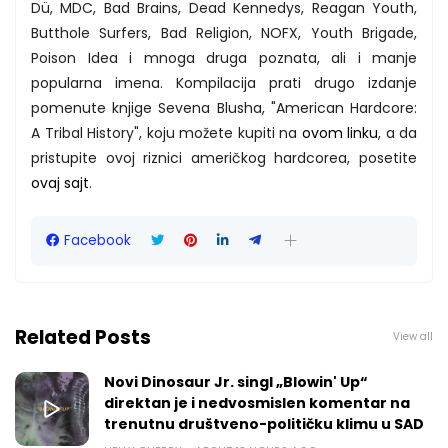
Dü, MDC, Bad Brains, Dead Kennedys, Reagan Youth,
Butthole Surfers, Bad Religion, NOFX, Youth Brigade,
Poison Idea i mnoga druga poznata, ali i manje
popularna imena. Kompilacija prati drugo izdanje
pomenute knjige Sevena Blusha, "American Hardcore:
A Tribal History", koju možete kupiti na
ovom linku
, a da
pristupite ovoj riznici američkog hardcorea, posetite
ovaj sajt
.
Facebook
Related Posts
View all
Novi Dinosaur Jr. singl „Blowin' Up“
direktan je i nedvosmislen komentar na
trenutnu društveno-političku klimu u SAD