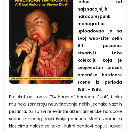
jedne od
najznačajnijih
hardcore/punk
monografija,
uploadovao je na
svoj web-site celih
911 pesama,
stvorivši tako
kolekciju koja je
svojevrstan presek
američke hardcore
scene iz perioda
1981. – 1986.
Projekat nosi naziv "24 Hours of Hardcore Punk", i iako
mu neki zameraju neuvrštavanje nekih jednako važnih
pesama, tu su svi relevantni akteri američke hardcore
scene iz njenog najaktivnijeg perioda. Među izabranim
klasicima nalaze se tako i kultni bendovi poput Hüsker