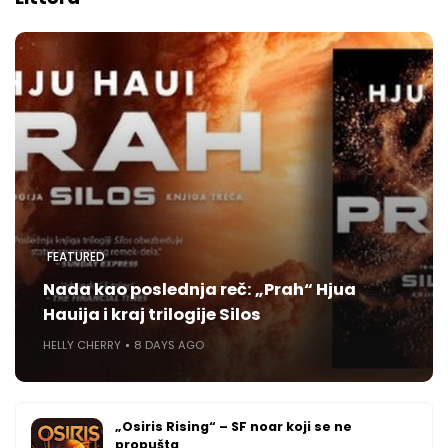
FEATURED
Nada kao poslednja reč: „Prah“ Hjua
Hauija i kraj trilogije Silos
HELLY CHERRY
8 DAYS AGO
„Osiris Rising“ – SF noar koji se ne
propušta