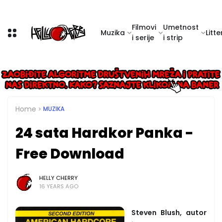
Filmovi
Umetnost
Muzika
Litte
i serije
i strip
Home
MUZIKA
24 sata Hardkor Panka -
Free Download
HELLY CHERRY
16 YEARS AGO
Steven Blush, autor