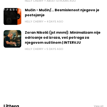
HELLY CHERRY
ABOUT 13 HOURS AGO
Mučin - Mučin/... Besmislenost njegovo je
postojanje
HELLY CHERRY
4 DAYS AGO
Zoran Nikolić (jst mnml): Minimalizam nije
odricanje od izraza, već potraga za
njegovom suštinom | INTERVJU
HELLY CHERRY
5 DAYS AGO
Littera
View all