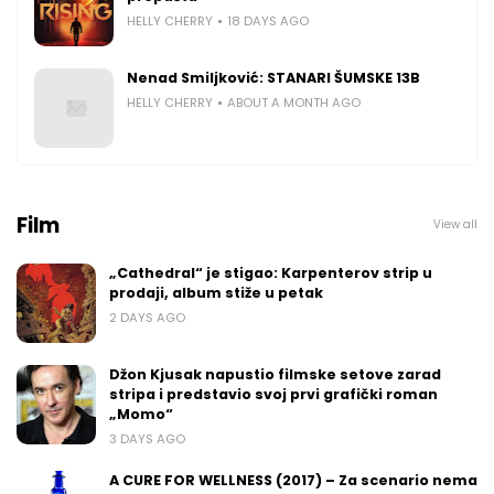
HELLY CHERRY
18 DAYS AGO
Nenad Smiljković: STANARI ŠUMSKE 13B
HELLY CHERRY
ABOUT A MONTH AGO
Film
View all
„Cathedral“ je stigao: Karpenterov strip u
prodaji, album stiže u petak
2 DAYS AGO
Džon Kjusak napustio filmske setove zarad
stripa i predstavio svoj prvi grafički roman
„Momo“
3 DAYS AGO
A CURE FOR WELLNESS (2017) – Za scenario nema