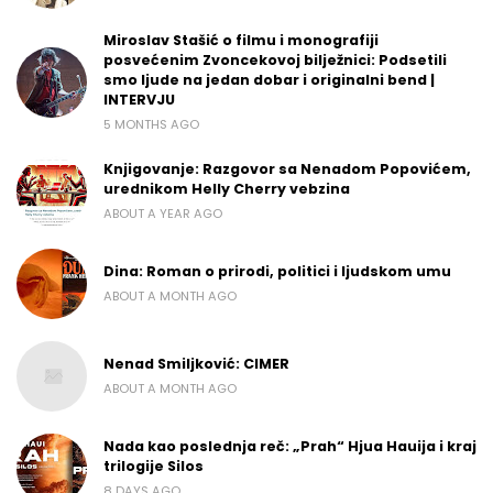
Miroslav Stašić o filmu i monografiji
posvećenim Zvoncekovoj bilježnici: Podsetili
smo ljude na jedan dobar i originalni bend |
INTERVJU
5 MONTHS AGO
Knjigovanje: Razgovor sa Nenadom Popovićem,
urednikom Helly Cherry vebzina
ABOUT A YEAR AGO
Dina: Roman o prirodi, politici i ljudskom umu
ABOUT A MONTH AGO
Nenad Smiljković: CIMER
ABOUT A MONTH AGO
Nada kao poslednja reč: „Prah“ Hjua Hauija i kraj
trilogije Silos
8 DAYS AGO