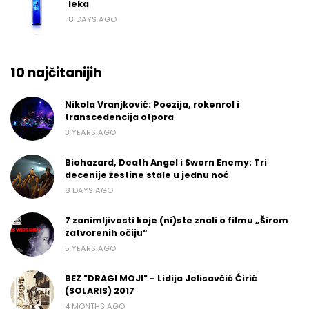
leka
8 DAYS AGO
10 najčitanijih
Nikola Vranjković: Poezija, rokenrol i
transcedencija otpora
3 YEARS AGO
Biohazard, Death Angel i Sworn Enemy: Tri
decenije žestine stale u jednu noć
8 DAYS AGO
7 zanimljivosti koje (ni)ste znali o filmu „Širom
zatvorenih očiju“
5 YEARS AGO
BEZ "DRAGI MOJI" - Lidija Jelisavčić Ćirić
(SOLARIS) 2017
4 MONTHS AGO