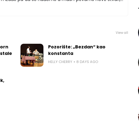
View all
worn
Pozorište: „Bezdan“ kao
 stale
konstanta
HELLY CHERRY
8 DAYS AGO
k,