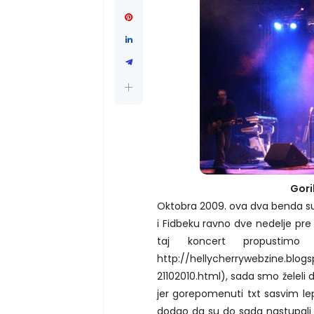
Gori
Oktobra 2009. ova dva benda su
i Fidbeku ravno dve nedelje pre
taj koncert propustimo
http://hellycherrywebzine.blo
21102010.html), sada smo želeli
jer gorepomenuti txt sasvim lep
dodao da su do sada nastupali