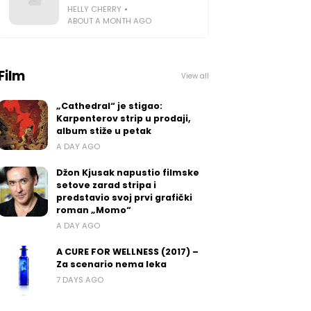
HELLY CHERRY
ABOUT A MONTH AGO
Film
View all
„Cathedral“ je stigao:
Karpenterov strip u prodaji,
album stiže u petak
A DAY AGO
Džon Kjusak napustio filmske
setove zarad stripa i
predstavio svoj prvi grafički
roman „Momo“
A DAY AGO
A CURE FOR WELLNESS (2017) –
Za scenario nema leka
7 DAYS AGO