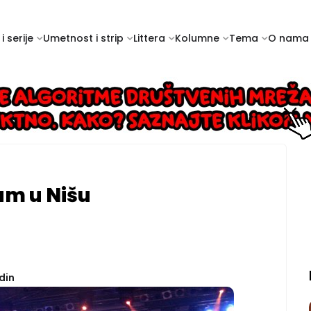
i serije
Umetnost i strip
Littera
Kolumne
Tema
O nama
jum u Nišu
din