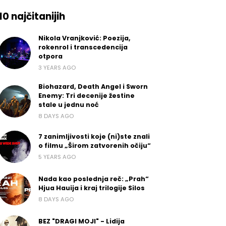
10 najčitanijih
Nikola Vranjković: Poezija,
rokenrol i transcedencija
otpora
3 YEARS AGO
Biohazard, Death Angel i Sworn
Enemy: Tri decenije žestine
stale u jednu noć
8 DAYS AGO
7 zanimljivosti koje (ni)ste znali
o filmu „Širom zatvorenih očiju“
5 YEARS AGO
Nada kao poslednja reč: „Prah“
Hjua Hauija i kraj trilogije Silos
8 DAYS AGO
BEZ "DRAGI MOJI" - Lidija