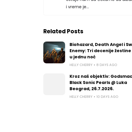
i vreme je...
Related Posts
Biohazard, Death Angel i S
Enemy: Tri decenije žestine
u jednu noć
HELLY CHERRY
8 DAYS AGO
Kroz naš objektiv: Godsmac
Black Sonic Pearls @ Luka
Beograd, 26.7.2026.
HELLY CHERRY
10 DAYS AGO