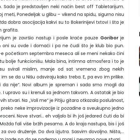
ao. Sada je predstavljen neki način best off Tabletarijum.
j meti, Ponedeljak u glibu – vikend na spidu, sigurno nisu
dobra asocijacija kakvi su to Bokerinijevi txtovi i šta je
h grafita.
rijum je završio nastup i posle kraće pauze
Goribor
je
oni su ovde i domaći i pa ne čudi što je klub bio pun.
nia-e početkom septembra meseca ali se meni nekako čini
 tu bolje funkcionišu. Mala bina, intimna atmosfera i to je
su svirali mislim, manje od sat vremena zbog nekih
im se da u Nišu odsviraju kako treba. E, pa evo im prilike.
 ni da nije“. Novi album je spreman i sada smo mogli da
I upravo su i krenuli sa jednom takvom. A ostatak je bio
 stvari. Na „Voli me“ je Pitiju gitara otkazala poslušnost,
 preko neke improvizacije iz pozadine a sveukupno jedno
oceni. Nove stvari... eh valjalo bi ih još jedared čuti da bi
. Možda fali više bržih pesama. A do kraja nastupa, bis i još
o za ovo druženje. Do dva izjutra. Sasvim dovoljno. Ništa,...
 izađe pa da se nađemo u masi i pevamo nove stvari,...