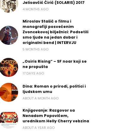
Jelisavčić Ćirić (SOLARIS) 2017
4 MONTHS AGO
Miroslav Stašić o filmu i
monografiji posvećenim
Zvoncekovoj bilježnici: Podsetili
smo ljude na jedan dobar i
originalni bend | INTERVJU
5 MONTHS AGO
„Osiris Rising“ – SF noar koji se
ne propušta
17 DAYS AGO
Dina: Roman o prirodi, politici i
ljudskom umu
ABOUT A MONTH AGO
Knjigovanje: Razgovor sa
Nenadom Popovićem,
urednikom Helly Cherry vebzina
ABOUT A YEAR AGO