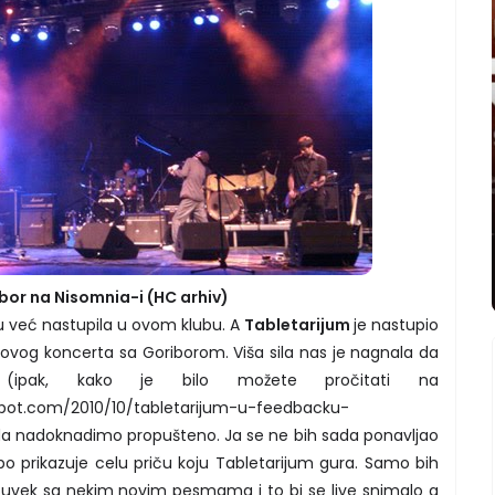
bor na Nisomnia-i (HC arhiv)
 već nastupila u ovom klubu. A
Tabletarijum
je nastupio
 ovog koncerta sa Goriborom. Viša sila nas je nagnala da
 (ipak, kako je bilo možete pročitati na
gspot.com/2010/10/tabletarijum-u-feedbacku-
 da nadoknadimo propušteno. Ja se ne bih sada ponavljao
o prikazuje celu priču koju Tabletarijum gura. Samo bih
 uvek sa nekim novim pesmama i to bi se live snimalo a