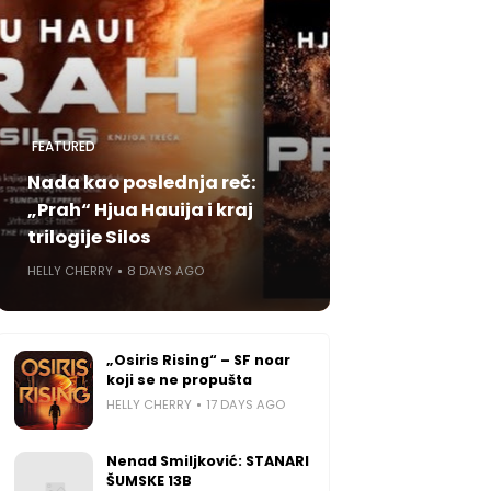
FEATURED
Nada kao poslednja reč:
„Prah“ Hjua Hauija i kraj
trilogije Silos
HELLY CHERRY
8 DAYS AGO
„Osiris Rising“ – SF noar
koji se ne propušta
HELLY CHERRY
17 DAYS AGO
Nenad Smiljković: STANARI
ŠUMSKE 13B