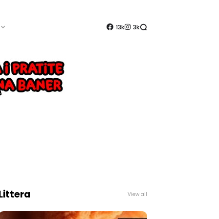
13k
3k
Littera
View all