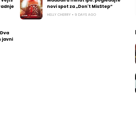
radnje
novi spot za „Don't MisStep“
HELLY CHERRY
9 DAYS AGO
 Dva
 javni