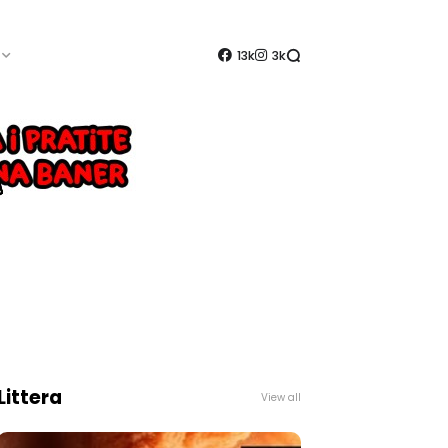
13k
3k
Littera
View all