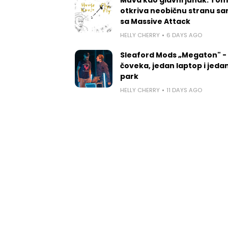
otkriva neobičnu stranu sa
sa Massive Attack
HELLY CHERRY
6 DAYS AGO
Sleaford Mods „Megaton" -
čoveka, jedan laptop i jedan
park
HELLY CHERRY
11 DAYS AGO