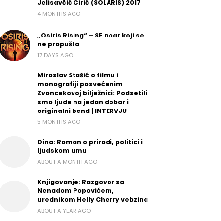
Jelisavčić Ćirić (SOLARIS) 2017
4 MONTHS AGO
„Osiris Rising“ – SF noar koji se
ne propušta
17 DAYS AGO
Miroslav Stašić o filmu i
monografiji posvećenim
Zvoncekovoj bilježnici: Podsetili
smo ljude na jedan dobar i
originalni bend | INTERVJU
5 MONTHS AGO
Dina: Roman o prirodi, politici i
ljudskom umu
ABOUT A MONTH AGO
Knjigovanje: Razgovor sa
Nenadom Popovićem,
urednikom Helly Cherry vebzina
ABOUT A YEAR AGO