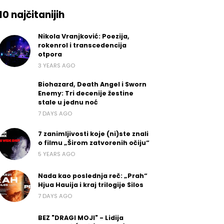
10 najčitanijih
Nikola Vranjković: Poezija,
rokenrol i transcedencija
otpora
3 YEARS AGO
Biohazard, Death Angel i Sworn
Enemy: Tri decenije žestine
stale u jednu noć
7 DAYS AGO
7 zanimljivosti koje (ni)ste znali
o filmu „Širom zatvorenih očiju“
5 YEARS AGO
Nada kao poslednja reč: „Prah“
Hjua Hauija i kraj trilogije Silos
7 DAYS AGO
BEZ "DRAGI MOJI" - Lidija