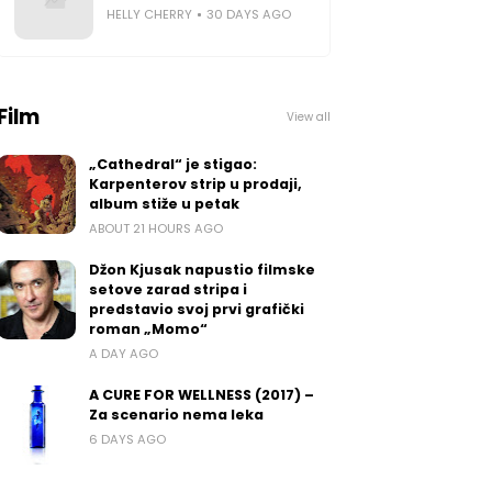
HELLY CHERRY
30 DAYS AGO
Film
View all
„Cathedral“ je stigao:
Karpenterov strip u prodaji,
album stiže u petak
ABOUT 21 HOURS AGO
Džon Kjusak napustio filmske
setove zarad stripa i
predstavio svoj prvi grafički
roman „Momo“
A DAY AGO
A CURE FOR WELLNESS (2017) –
Za scenario nema leka
6 DAYS AGO