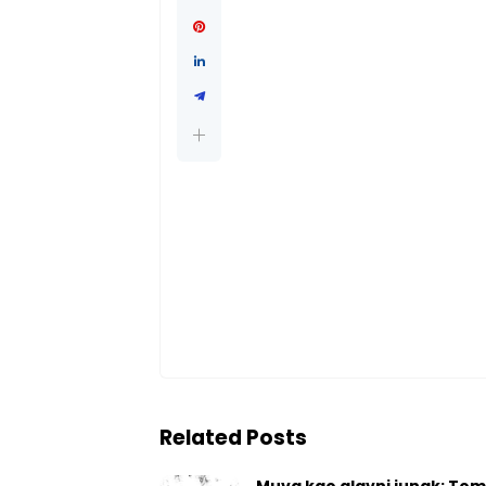
Related Posts
Muva kao glavni junak: Tom