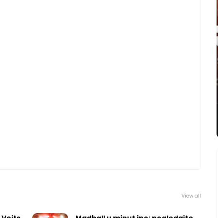
View all
 Vejts
Madball u minut ipo: pogledajte