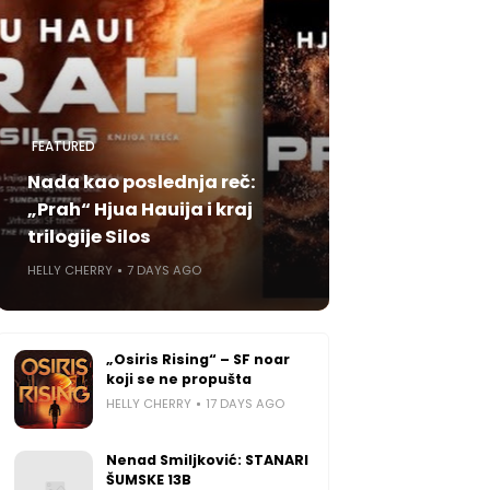
FEATURED
Nada kao poslednja reč:
„Prah“ Hjua Hauija i kraj
trilogije Silos
HELLY CHERRY
7 DAYS AGO
„Osiris Rising“ – SF noar
koji se ne propušta
HELLY CHERRY
17 DAYS AGO
Nenad Smiljković: STANARI
ŠUMSKE 13B