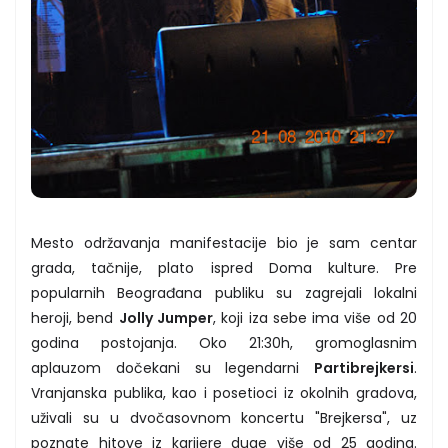
Mesto održavanja manifestacije bio je sam centar
grada, tačnije, plato ispred Doma kulture. Pre
popularnih Beograđana publiku su zagrejali lokalni
heroji, bend
Jolly Jumper
, koji iza sebe ima više od 20
godina postojanja. Oko 21:30h, gromoglasnim
aplauzom dočekani su legendarni
Partibrejkersi
.
Vranjanska publika, kao i posetioci iz okolnih gradova,
uživali su u dvočasovnom koncertu "Brejkersa", uz
poznate hitove iz karijere duge više od 25 godina.