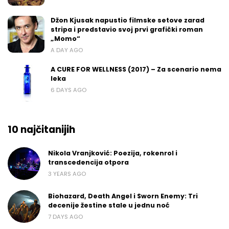
Džon Kjusak napustio filmske setove zarad
stripa i predstavio svoj prvi grafički roman
„Momo“
A DAY AGO
A CURE FOR WELLNESS (2017) – Za scenario nema
leka
6 DAYS AGO
10 najčitanijih
Nikola Vranjković: Poezija, rokenrol i
transcedencija otpora
3 YEARS AGO
Biohazard, Death Angel i Sworn Enemy: Tri
decenije žestine stale u jednu noć
7 DAYS AGO