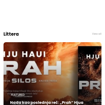
Littera
View all
FEATURED
Nada kao poslednja reč: „Prah“ Hjua