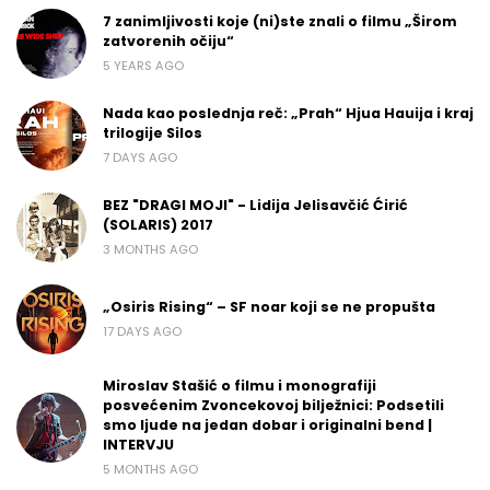
7 zanimljivosti koje (ni)ste znali o filmu „Širom
zatvorenih očiju“
5 YEARS AGO
Nada kao poslednja reč: „Prah“ Hjua Hauija i kraj
trilogije Silos
7 DAYS AGO
BEZ "DRAGI MOJI" - Lidija Jelisavčić Ćirić
(SOLARIS) 2017
3 MONTHS AGO
„Osiris Rising“ – SF noar koji se ne propušta
17 DAYS AGO
Miroslav Stašić o filmu i monografiji
posvećenim Zvoncekovoj bilježnici: Podsetili
smo ljude na jedan dobar i originalni bend |
INTERVJU
5 MONTHS AGO