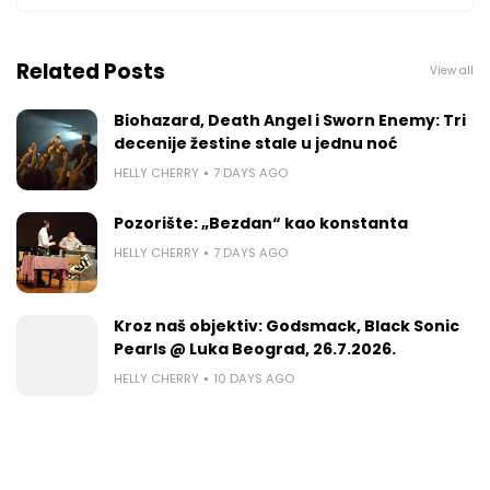
Related Posts
View all
Biohazard, Death Angel i Sworn Enemy: Tri
decenije žestine stale u jednu noć
HELLY CHERRY
7 DAYS AGO
Pozorište: „Bezdan“ kao konstanta
HELLY CHERRY
7 DAYS AGO
Kroz naš objektiv: Godsmack, Black Sonic
Pearls @ Luka Beograd, 26.7.2026.
HELLY CHERRY
10 DAYS AGO