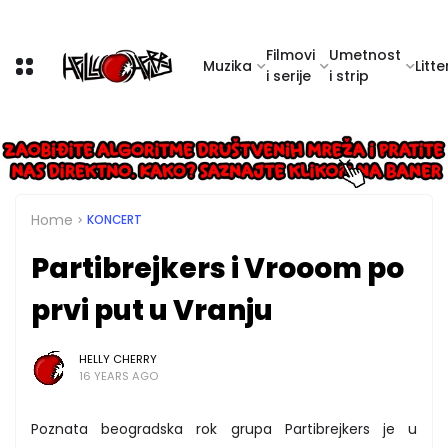
Filmovi
Umetnost
Muzika
Litte
i serije
i strip
Home
KONCERT
Partibrejkers i Vrooom po
prvi put u Vranju
HELLY CHERRY
16 YEARS AGO
Poznata beogradska rok grupa Partibrejkers je u