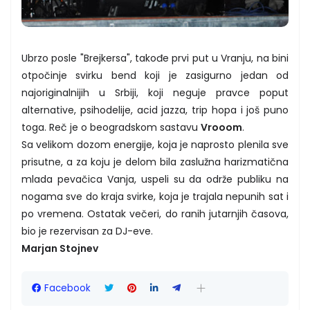
Ubrzo posle "Brejkersa", takođe prvi put u Vranju, na bini
otpočinje svirku bend koji je zasigurno jedan od
najoriginalnijih u Srbiji, koji neguje pravce poput
alternative, psihodelije, acid jazza, trip hopa i još puno
toga. Reč je o beogradskom sastavu
Vrooom
.
Sa velikom dozom energije, koja je naprosto plenila sve
prisutne, a za koju je delom bila zaslužna harizmatična
mlada pevačica Vanja, uspeli su da održe publiku na
nogama sve do kraja svirke, koja je trajala nepunih sat i
po vremena. Ostatak večeri, do ranih jutarnjih časova,
bio je rezervisan za DJ-eve.
Marjan Stojnev
Facebook