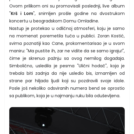
Ovom prilikom oni su promovisali poslednji, live album
"
Krš i Lom
", snimljen prošle godine na dvostrukom
koncertu u beogradskom Domu Omladine.
Nastup je protekao u odličnoj atmosferi, koju je samo
na momenat poremetila tuča u publici. Zoran Kostić,
svima poznatiji kao Cane, prokomentarisao je u svom
maniru: "Ma pustite ih, zar ne vidite da se samo igraju!",
čime je skrenuo pažnju sa ovog nemilog događaja.
Simbolično, usledila je pesma "Ulični hodač", koja je
trebala biti zadnja da nije usledio bis, izmamljen od
strane par hiljada ljudi koji su pozdravili svoje idole.
Posle još nekoliko odsviranih numera bend se oprostio
sa publikom, koja je u najmanju ruku bila oduševljena.