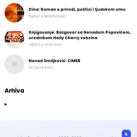
Dina: Roman o prirodi, politici i ljudskom umu
ABOUT A MONTH AGO
Knjigovanje: Razgovor sa Nenadom Popovićem,
urednikom Helly Cherry vebzina
ABOUT A YEAR AGO
Nenad Smiljković: CIMER
30 DAYS AGO
Arhiva