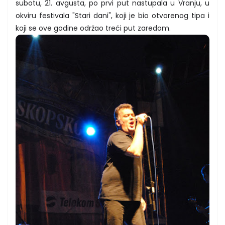
subotu, 21. avgusta, po prvi put nastupala u Vranju, u
okviru festivala "Stari dani", koji je bio otvorenog tipa i
koji se ove godine održao treći put zaredom.