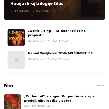
Hauija i kraj trilogije Silos
HELLY CHERRY
7 DAYS AGO
„Osiris Rising“ – SF noar koji se ne
propušta
HELLY CHERRY
17 DAYS AGO
Nenad Smiljković: STANARI ŠUMSKE 13B
HELLY CHERRY
30 DAYS AGO
Film
View all
„Cathedral“ je stigao: Karpenterov strip u
prodaji, album stiže u petak
ABOUT 17 HOURS AGO