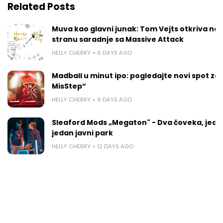
Related Posts
Muva kao glavni junak: Tom Vejts otkriva ne
stranu saradnje sa Massive Attack
HELLY CHERRY
6 DAYS AGO
Madball u minut ipo: pogledajte novi spot za 
MisStep“
HELLY CHERRY
9 DAYS AGO
Sleaford Mods „Megaton" - Dva čoveka, jedan
jedan javni park
HELLY CHERRY
12 DAYS AGO