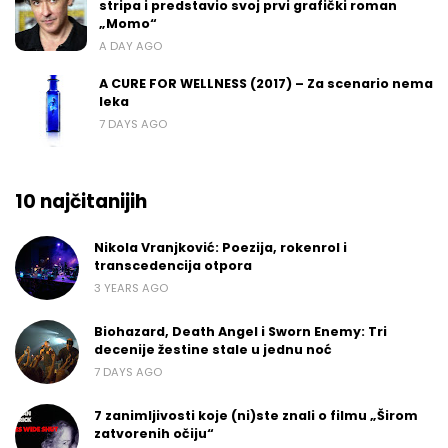
stripa i predstavio svoj prvi grafički roman
„Momo“
A DAY AGO
A CURE FOR WELLNESS (2017) – Za scenario nema
leka
7 DAYS AGO
10 najčitanijih
Nikola Vranjković: Poezija, rokenrol i
transcedencija otpora
3 YEARS AGO
Biohazard, Death Angel i Sworn Enemy: Tri
decenije žestine stale u jednu noć
7 DAYS AGO
7 zanimljivosti koje (ni)ste znali o filmu „Širom
zatvorenih očiju“