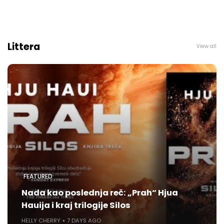
Littera
View all
FEATURED
Nada kao poslednja reč: „Prah“ Hjua
Hauija i kraj trilogije Silos
HELLY CHERRY
7 DAYS AGO