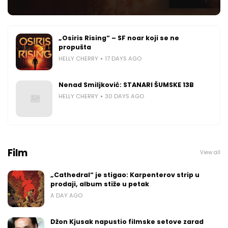
„Osiris Rising“ – SF noar koji se ne
propušta
HELLY CHERRY
17 DAYS AGO
Nenad Smiljković: STANARI ŠUMSKE 13B
HELLY CHERRY
30 DAYS AGO
Film
View all
„Cathedral“ je stigao: Karpenterov strip u
prodaji, album stiže u petak
A DAY AGO
Džon Kjusak napustio filmske setove zarad