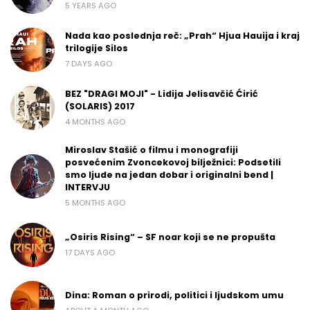
5 YEARS AGO
Nada kao poslednja reč: „Prah“ Hjua Hauija i kraj
trilogije Silos
7 DAYS AGO
BEZ "DRAGI MOJI" - Lidija Jelisavčić Ćirić
(SOLARIS) 2017
4 MONTHS AGO
Miroslav Stašić o filmu i monografiji
posvećenim Zvoncekovoj bilježnici: Podsetili
smo ljude na jedan dobar i originalni bend |
INTERVJU
5 MONTHS AGO
„Osiris Rising“ – SF noar koji se ne propušta
17 DAYS AGO
Dina: Roman o prirodi, politici i ljudskom umu