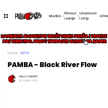
Filmovi
Umetnost
Muzika
Litte
i serije
i strip
Home
MTV3
PAMBA - Black River Flow
HELLY CHERRY
16 YEARS AGO