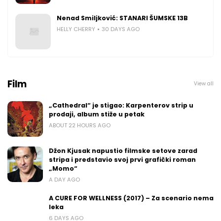
Nenad Smiljković: STANARI ŠUMSKE 13B
HELLY CHERRY
30 DAYS AGO
Film
View all
„Cathedral“ je stigao: Karpenterov strip u
prodaji, album stiže u petak
ABOUT 22 HOURS AGO
Džon Kjusak napustio filmske setove zarad
stripa i predstavio svoj prvi grafički roman
„Momo“
A DAY AGO
A CURE FOR WELLNESS (2017) – Za scenario nema
leka
6 DAYS AGO