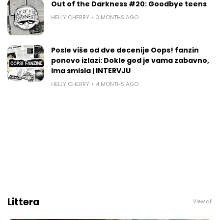
Out of the Darkness #20: Goodbye teens
HELLY CHERRY
3 MONTHS AGO
Posle više od dve decenije Oops! fanzin
ponovo izlazi: Dokle god je vama zabavno,
ima smisla | INTERVJU
HELLY CHERRY
4 MONTHS AGO
Littera
View all