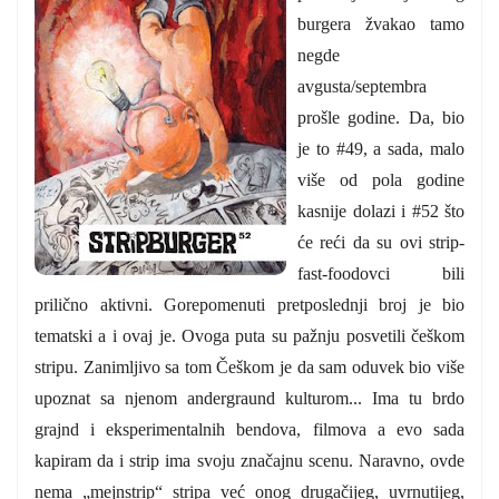
burgera žvakao tamo
negde
avgusta/septembra
prošle godine. Da, bio
je to #49, a sada, malo
više od pola godine
kasnije dolazi i #52 što
će reći da su ovi strip-
fast-foodovci bili
prilično aktivni. Gorepomenuti pretposlednji broj je bio
tematski a i ovaj je. Ovoga puta su pažnju posvetili češkom
stripu. Zanimljivo sa tom Češkom je da sam oduvek bio više
upoznat sa njenom andergraund kulturom... Ima tu brdo
grajnd i eksperimentalnih bendova, filmova a evo sada
kapiram da i strip ima svoju značajnu scenu. Naravno, ovde
nema „mejnstrip“ stripa već onog drugačijeg, uvrnutijeg,