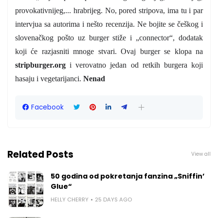
provokativnijeg,... hrabrijeg. No, pored stripova, ima tu i par
intervjua sa autorima i nešto recenzija. Ne bojite se češkog i
slovenačkog pošto uz burger stiže i „connector“, dodatak
koji će razjasniti mnoge stvari. Ovaj burger se klopa na
stripburger.org
i verovatno jedan od retkih burgera koji
hasaju i vegetarijanci.
Nenad
Facebook
Related Posts
View all
50 godina od pokretanja fanzina „Sniffin’
Glue“
HELLY CHERRY
25 DAYS AGO