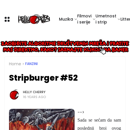
Filmovi
Umetnost
Muzika
Litte
i serije
i strip
Home
FANZINI
Stripburger #52
HELLY CHERRY
16 YEARS AGO
-->
Sada se sećam da sam
poslednji broj ovog