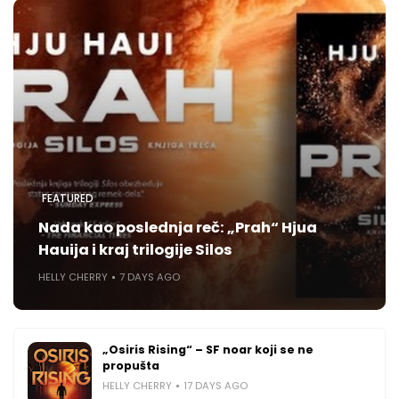
FEATURED
Nada kao poslednja reč: „Prah“ Hjua
Hauija i kraj trilogije Silos
HELLY CHERRY
7 DAYS AGO
„Osiris Rising“ – SF noar koji se ne
propušta
HELLY CHERRY
17 DAYS AGO