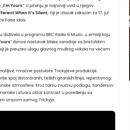
 „
I’m Yours
”. U pitanju je najnoviji uvid u njegov
fferent When It’s Silent
, čiji je izlazak zakazan za 17. jul
e False Idols.
u doživela u programu BBC Radio 6 Music, u emisiji koju
Yours
” donosi nastavak bliske saradnje sa bristolskim
koji je preuzeo ulogu glavnog muškog vokala na većem
natljive, mračne postulate Trickyjeve produkcije.
 spoj distorziranih, teških gitarskih linija, repetitivnog,
tronske atmosfere. Kroz takvu zvučnu podlogu, Sandersov
amike i stvara oštar kontrast u poređenju sa
vim izrazom samog Trickyja.