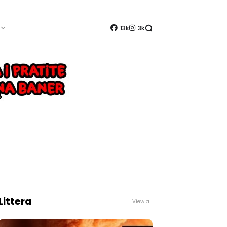
13k
3k
Littera
View all