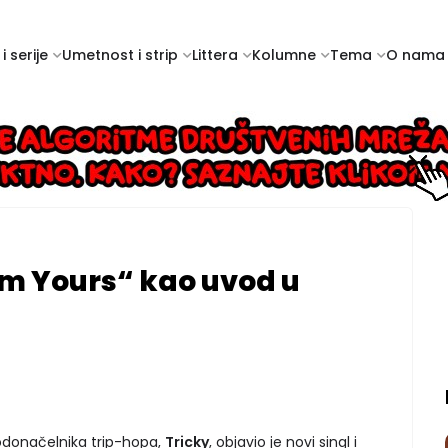
i serije
Umetnost i strip
Littera
Kolumne
Tema
O nama
I’m Yours“ kao uvod u
rodonačelnika trip-hopa,
Tricky
, objavio je novi singl i