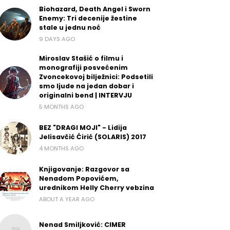
Biohazard, Death Angel i Sworn
Enemy: Tri decenije žestine
stale u jednu noć
9 DAYS AGO
Miroslav Stašić o filmu i
monografiji posvećenim
Zvoncekovoj bilježnici: Podsetili
smo ljude na jedan dobar i
originalni bend | INTERVJU
5 MONTHS AGO
BEZ "DRAGI MOJI" - Lidija
Jelisavčić Ćirić (SOLARIS) 2017
4 MONTHS AGO
Knjigovanje: Razgovor sa
Nenadom Popovićem,
urednikom Helly Cherry vebzina
ABOUT A YEAR AGO
Nenad Smiljković: CIMER