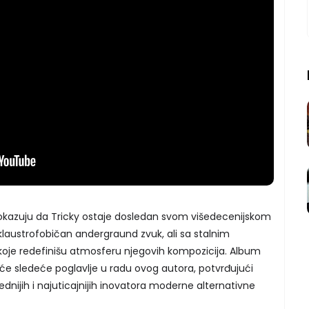
 pokazuju da Tricky ostaje dosledan svom višedecenijskom
, klaustrofobičan andergraund zvuk, ali sa stalnim
koje redefinišu atmosferu njegovih kompozicija. Album
iće sledeće poglavlje u radu ovog autora, potvrđujući
dnijih i najuticajnijih inovatora moderne alternativne