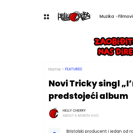
Muzika
Filmovi 
Home
FEATURED
Novi Tricky singl „
predstojeći album
HELLY CHERRY
ABOUT A MONTH AGO
Bristolski producent i jedan od 