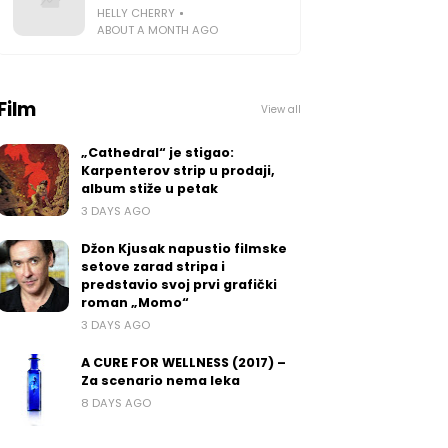
HELLY CHERRY
ABOUT A MONTH AGO
Film
View all
„Cathedral“ je stigao:
Karpenterov strip u prodaji,
album stiže u petak
3 DAYS AGO
Džon Kjusak napustio filmske
setove zarad stripa i
predstavio svoj prvi grafički
roman „Momo“
3 DAYS AGO
A CURE FOR WELLNESS (2017) –
Za scenario nema leka
8 DAYS AGO