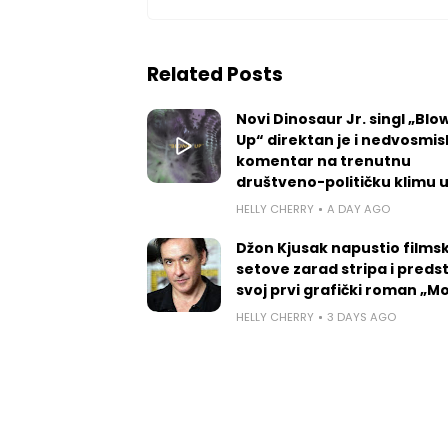
Related Posts
Novi Dinosaur Jr. singl „Blow
Up“ direktan je i nedvosmis
komentar na trenutnu
društveno-političku klimu 
HELLY CHERRY
A DAY AGO
Džon Kjusak napustio films
setove zarad stripa i preds
svoj prvi grafički roman „
HELLY CHERRY
3 DAYS AGO