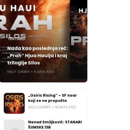
FEATURED
Nada kao poslednja reč:
„Prah“ Hjua Hauija i kraj
trilogije Silos
HELLY CHERRY
9 DAYS AGO
„Osiris Rising“ – SF noar
koji se ne propušta
HELLY CHERRY
19 DAYS AGO
Nenad Smiljković: STANARI
ŠUMSKE 13B