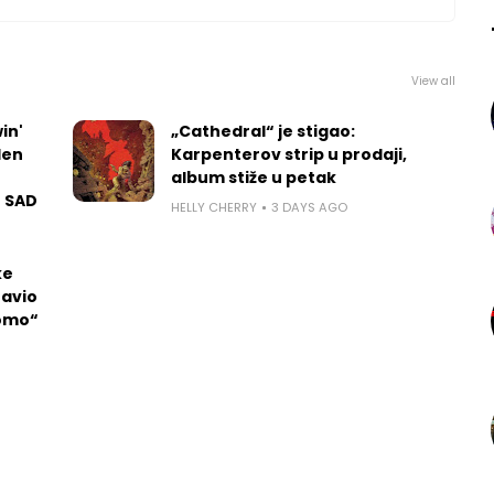
View all
in'
„Cathedral“ je stigao:
len
Karpenterov strip u prodaji,
album stiže u petak
u SAD
HELLY CHERRY
3 DAYS AGO
ke
tavio
Momo“