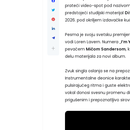
prateći video-spot pod nazivom
predstojeći studijski materijal
Di
2026. pod okriljem izdavačke kuć
Pesma je svoju svetsku premijer
vodi Loren Lavern. Numera „
I’m 
pevačem
Mičom Sandersom
, 
delu materijala za novi album.
Zvuk singla oslanja se na prepoz
Instrumentalne deonice karakteriše
pulsirajućeg ritma i guste elek
vokal donosi svesnu promenu din
prigušenim i prepoznatljivo siro