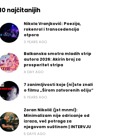
10 najčitanijih
Nikola Vranjković: Poezija,
rokenrol i transcedencija
otpora
3 YEARS AGO
Balkanska smotra mladih strip
autora 2026: Akirin broj za
prosperitet stripa
A DAY AGO
7 zanimljivosti koje (ni)ste znali
o filmu „Širom zatvorenih očiju“
5 YEARS AGO
Zoran Nikolić (jst mnml):
Minimalizam nije odricanje od
izraza, već potraga za
njegovom suštinom | INTERVJU
5 DAYS AGO