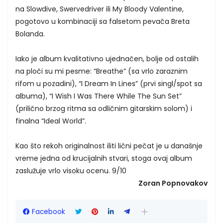
na Slowdive, Swervedriver ili My Bloody Valentine,
pogotovo u kombinaciji sa falsetom pevača Breta
Bolanda.
Iako je album kvalitativno ujednačen, bolje od ostalih
na ploči su mi pesme: “Breathe” (sa vrlo zaraznim
rifom u pozadini), “I Dream In Lines” (prvi singl/spot sa
albuma), “I Wish I Was There While The Sun Set”
(prilično brzog ritma sa odličnim gitarskim solom) i
finalna “Ideal World”.
Kao što rekoh originalnost iliti lični pečat je u današnje
vreme jedna od krucijalnih stvari, stoga ovaj album
zaslužuje vrlo visoku ocenu. 9/10
Zoran Popnovakov
Facebook