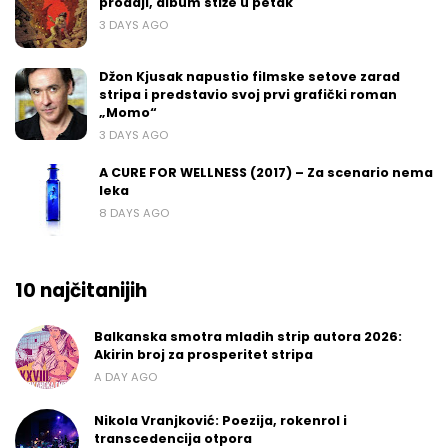
prodaji, album stiže u petak
3 DAYS AGO
Džon Kjusak napustio filmske setove zarad
stripa i predstavio svoj prvi grafički roman
„Momo“
3 DAYS AGO
A CURE FOR WELLNESS (2017) – Za scenario nema
leka
8 DAYS AGO
10 najčitanijih
Balkanska smotra mladih strip autora 2026:
Akirin broj za prosperitet stripa
A DAY AGO
Nikola Vranjković: Poezija, rokenrol i
transcedencija otpora