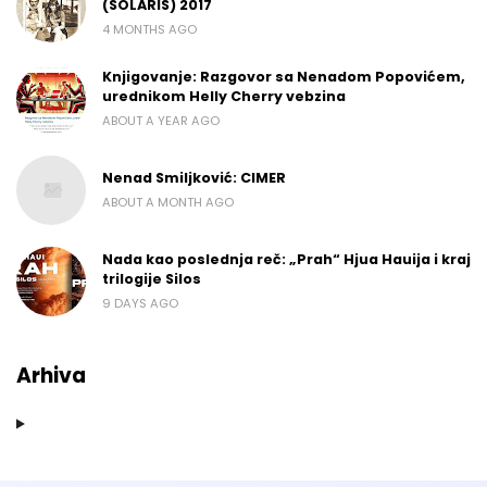
(SOLARIS) 2017
4 MONTHS AGO
Knjigovanje: Razgovor sa Nenadom Popovićem,
urednikom Helly Cherry vebzina
ABOUT A YEAR AGO
Nenad Smiljković: CIMER
ABOUT A MONTH AGO
Nada kao poslednja reč: „Prah“ Hjua Hauija i kraj
trilogije Silos
9 DAYS AGO
Arhiva