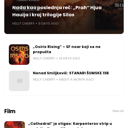
Nada kao poslednja reč: „Prah“ Hjua
Hauija i kraj trilogije Silos
HELLY CHERRY
9 DAYS AGO
„Osiris Rising“ – SF noar koji se ne
propušta
HELLY CHERRY
19 DAYS AGO
Nenad Smiljković: STANARI ŠUMSKE 13B
HELLY CHERRY
ABOUT A MONTH AGO
Film
View all
„Cathedral“ je stigao: Karpenterov strip u