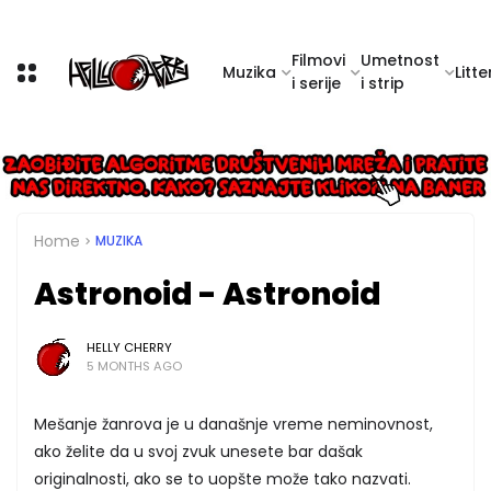
Filmovi
Umetnost
Muzika
Litte
i serije
i strip
Home
MUZIKA
Astronoid - Astronoid
HELLY CHERRY
5 MONTHS AGO
Mešanje žanrova je u današnje vreme neminovnost,
ako želite da u svoj zvuk unesete bar dašak
originalnosti, ako se to uopšte može tako nazvati.