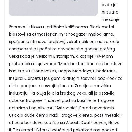
ovde je
prisutno
mešanje
žanrova i stilova u priličnim količinama. Black metal
blastovi sa atmosferičnim “shoegaze” melodijama,
spuštanje ritmova, brejkovi, vokali nalik onima sa kraja
osamdesetih i početka devedesetih godina prošlog
veka kada je Velikom Britanijom, a kasnije i svetom
protutnjala oluja zvana “Madchester”, kada su bendovi
kao što su Stone Roses, Happy Mondays, Charlatans,
Inspiral Carpets i još gomila drugih zasvirali pop-rock za
disko podijume i osvojili planetu Zemlju u muzičku
industriju. Ta oluja je bila kratkog veka, ali je ostavila
duboke tragove. Trideset godina kasnije te tragove
nalazimo i na albumu “Astronoid”. Pored navedenih
uticaja ovde ćemo naći i tragove djenta, post metala i
uticaja bendova kao što su Alcest, Deafheaven, Naïve
ili Tesseract. Gitarski zvučni zid pokatkad me podseti