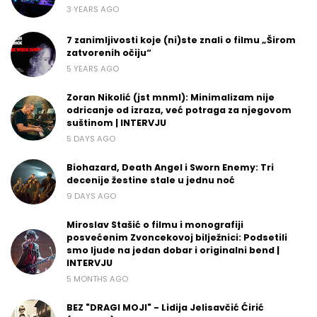
3 YEARS AGO
7 zanimljivosti koje (ni)ste znali o filmu „Širom
zatvorenih očiju“
5 YEARS AGO
Zoran Nikolić (jst mnml): Minimalizam nije
odricanje od izraza, već potraga za njegovom
suštinom | INTERVJU
5 DAYS AGO
Biohazard, Death Angel i Sworn Enemy: Tri
decenije žestine stale u jednu noć
9 DAYS AGO
Miroslav Stašić o filmu i monografiji
posvećenim Zvoncekovoj bilježnici: Podsetili
smo ljude na jedan dobar i originalni bend |
INTERVJU
5 MONTHS AGO
BEZ "DRAGI MOJI" - Lidija Jelisavčić Ćirić