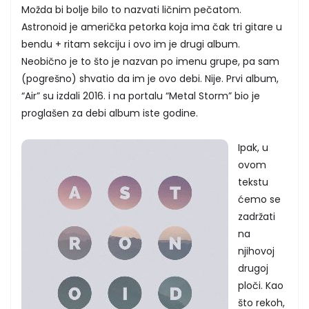
Možda bi bolje bilo to nazvati ličnim pečatom.
Astronoid je američka petorka koja ima čak tri gitare u
bendu + ritam sekciju i ovo im je drugi album.
Neobično je to što je nazvan po imenu grupe, pa sam
(pogrešno) shvatio da im je ovo debi. Nije. Prvi album,
“Air” su izdali 2016. i na portalu “Metal Storm” bio je
proglašen za debi album iste godine.
Ipak, u
ovom
tekstu
ćemo se
zadržati
na
njihovoj
drugoj
ploči. Kao
što rekoh,