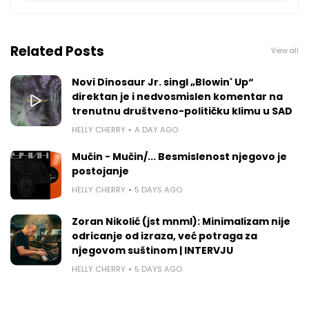
Related Posts
View all
Novi Dinosaur Jr. singl „Blowin' Up“
direktan je i nedvosmislen komentar na
trenutnu društveno-političku klimu u SAD
HELLY CHERRY
A DAY AGO
Mučin - Mučin/... Besmislenost njegovo je
postojanje
HELLY CHERRY
5 DAYS AGO
Zoran Nikolić (jst mnml): Minimalizam nije
odricanje od izraza, već potraga za
njegovom suštinom | INTERVJU
HELLY CHERRY
5 DAYS AGO