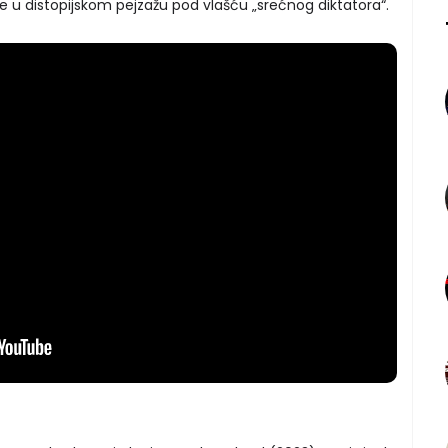
e u distopijskom pejzažu pod vlašću „srećnog diktatora“.