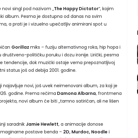
e novi singl pod nazivom „
The Happy Dictator
“, kojim
dijski album. Pesma je dostupna od danas na svim
, a prati je i vizuelno upečatljiv animirani spot u
ipičan
Gorillaz
miks – fuziju alternativnog roka, hip hopa i
društveno-političku poruku i dozu ironije. Lirički, pesma
 tendencije, dok muzički ostaje verna prepoznatljivoj
ni status još od debija 2001. godine.
oji najavljuje novi, još uvek neimenovani album, za koji je
2026. godine. Prema rečima
Damona Albarna
, frontmena
ojekta, novi album će biti „tamno satiričan, ali ne lišen
nji saradnik
Jamie Hewlett
, a animacije donose
z imaginarne postave benda –
2D, Murdoc, Noodle
i