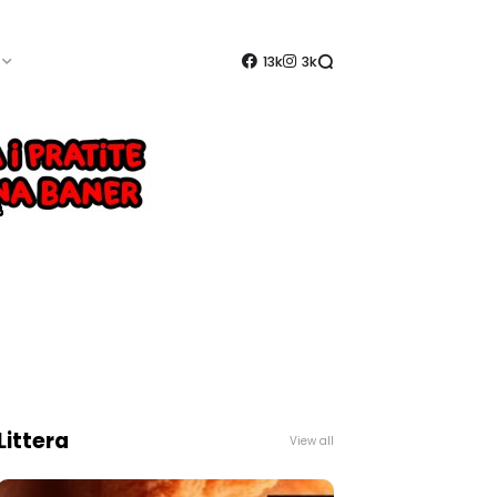
13k
3k
Littera
View all