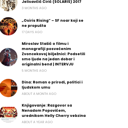
Jelisavčić Ćirić (SOLARIS) 2017
3 MONTHS AGO
„Osiris Rising“ – SF noar koji se
ne propušta
17 DAYS AGO
Miroslav Stašić o filmu i
monografiji posvećenim
Zvoncekovoj bilježnici: Podsetili
smo ljude na jedan dobar i
originalni bend | INTERVJU
5 MONTHS AGO
Dina: Roman o prirodi, politici i
ljudskom umu
ABOUT A MONTH AGO
Knjigovanje: Razgovor sa
Nenadom Popovićem,
urednikom Helly Cherry vebzina
ABOUT A YEAR AGO