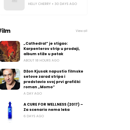
HELLY CHERRY
30 DAYS AGO
Film
View all
„Cathedral“ je stigao:
Karpenterov strip u prodaji,
album stiže u petak
ABOUT 18 HOURS AGO
Džon Kjusak napustio filmske
setove zarad stripa i
predstavio svoj prvi grafički
roman „Momo“
A DAY AGO
A CURE FOR WELLNESS (2017) –
Za scenario nema leka
6 DAYS AGO