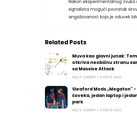
Nakon eksperimentalnog zvuka n
signalizira mogući povratak sirov
angažovanost koja je oduvek bila
Related Posts
Muva kao glavni junak: Tom
otkriva neobičnu stranu sa
sa Massive Attack
HELLY CHERRY
6 DAYS AGO
Sleaford Mods „Megaton" -
čoveka, jedan laptop i jedan
park
HELLY CHERRY
11 DAYS AGO