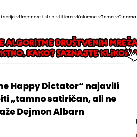
i serije
Umetnost i strip
Littera
Kolumne
Tema
O nama
he Happy Dictator“ najavili
iti „tamno satiričan, ali ne
kaže Dejmon Albarn