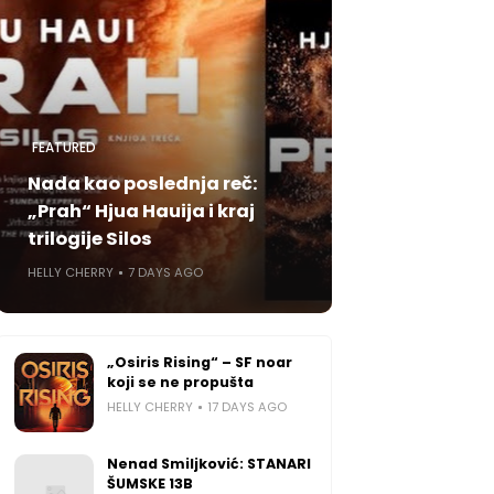
FEATURED
Nada kao poslednja reč:
„Prah“ Hjua Hauija i kraj
trilogije Silos
HELLY CHERRY
7 DAYS AGO
„Osiris Rising“ – SF noar
koji se ne propušta
HELLY CHERRY
17 DAYS AGO
Nenad Smiljković: STANARI
ŠUMSKE 13B