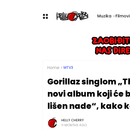
Muzika
Filmovi 
Home
MTV3
Gorillaz singlom „T
novi album koji će b
lišen nade“, kako 
HELLY CHERRY
11 MONTHS AGO