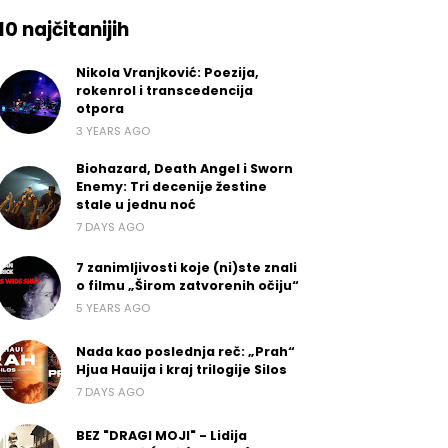
10 najčitanijih
Nikola Vranjković: Poezija,
rokenrol i transcedencija
otpora
3 YEARS AGO
Biohazard, Death Angel i Sworn
Enemy: Tri decenije žestine
stale u jednu noć
7 DAYS AGO
7 zanimljivosti koje (ni)ste znali
o filmu „Širom zatvorenih očiju“
5 YEARS AGO
Nada kao poslednja reč: „Prah“
Hjua Hauija i kraj trilogije Silos
7 DAYS AGO
BEZ "DRAGI MOJI" - Lidija