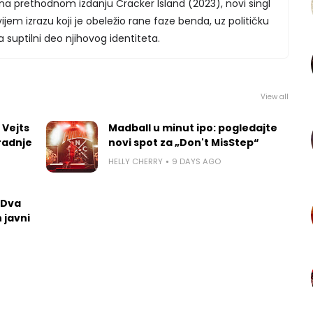
a prethodnom izdanju Cracker Island (2023), novi singl
ijem izrazu koji je obeležio rane faze benda, uz političku
 suptilni deo njihovog identiteta.
View all
 Vejts
Madball u minut ipo: pogledajte
radnje
novi spot za „Don't MisStep“
HELLY CHERRY
9 DAYS AGO
 Dva
 javni