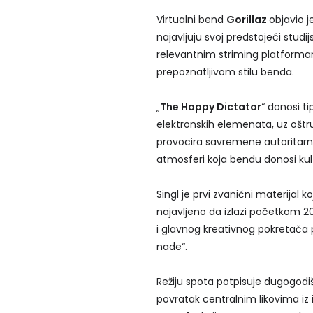
Virtualni bend
Gorillaz
objavio j
najavljuju svoj predstojeći stu
relevantnim striming platformama
prepoznatljivom stilu benda.
„
The Happy Dictator
“ donosi t
elektronskih elemenata, uz oštru 
provocira savremene autoritarne
atmosferi koja bendu donosi kult
Singl je prvi zvanični materijal k
najavljeno da izlazi početkom 
i glavnog kreativnog pokretača pr
nade“.
Režiju spota potpisuje dugogodiš
povratak centralnim likovima i