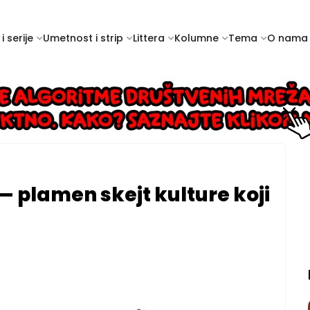
i serije
Umetnost i strip
Littera
Kolumne
Tema
O nama
 plamen skejt kulture koji