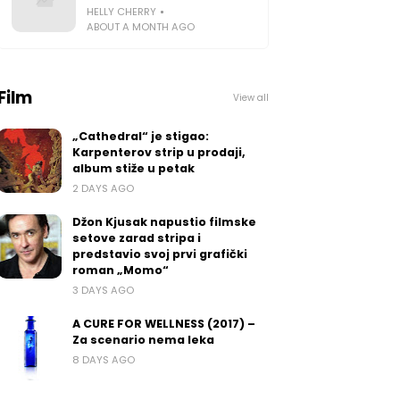
HELLY CHERRY
ABOUT A MONTH AGO
Film
View all
„Cathedral“ je stigao:
Karpenterov strip u prodaji,
album stiže u petak
2 DAYS AGO
Džon Kjusak napustio filmske
setove zarad stripa i
predstavio svoj prvi grafički
roman „Momo“
3 DAYS AGO
A CURE FOR WELLNESS (2017) –
Za scenario nema leka
8 DAYS AGO