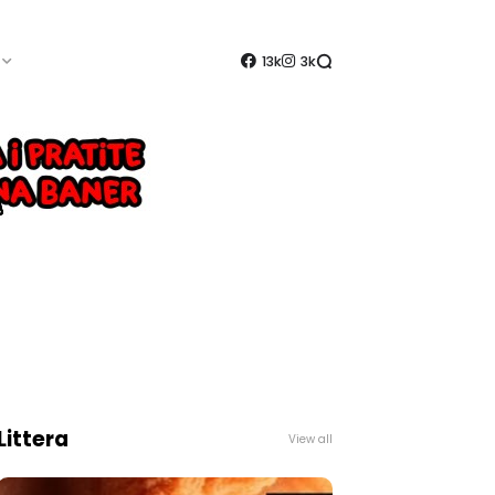
13k
3k
Littera
View all