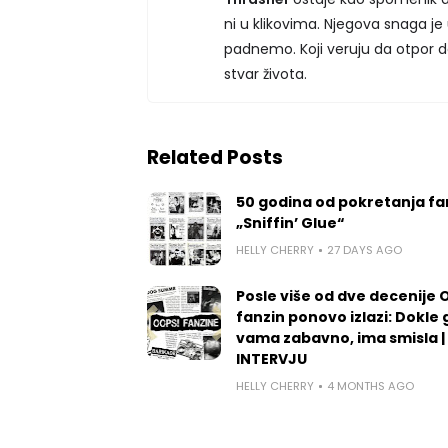
ni u klikovima. Njegova snaga je
padnemo. Koji veruju da otpor dol
stvar života.
Related Posts
50 godina od pokretanja fa
„Sniffin’ Glue“
HELLY CHERRY
27 DAYS AGO
Posle više od dve decenije 
fanzin ponovo izlazi: Dokle 
vama zabavno, ima smisla |
INTERVJU
HELLY CHERRY
4 MONTHS AGO