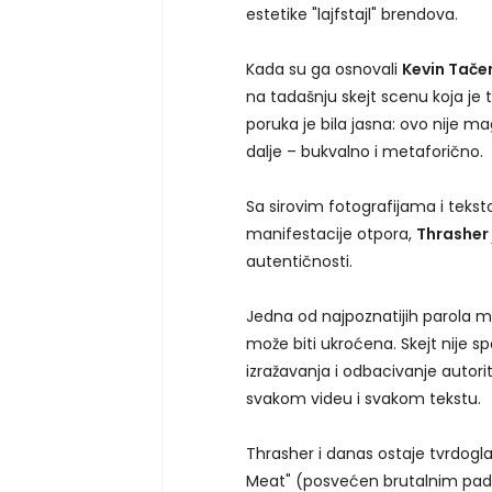
estetike "lajfstajl" brendova.
Kada su ga osnovali
Kevin Tačer
na tadašnju skejt scenu koja je t
poruka je bila jasna: ovo nije m
dalje – bukvalno i metaforično.
Sa sirovim fotografijama i tekst
manifestacije otpora,
Thrasher
autentičnosti.
Jedna od najpoznatijih parola ma
može biti ukroćena. Skejt nije spo
izražavanja i odbacivanje autorit
svakom videu i svakom tekstu.
Thrasher i danas ostaje tvrdoglav
Meat" (posvećen brutalnim padov