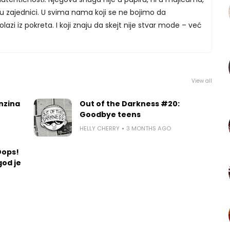
 u zajednici. U svima nama koji se ne bojimo da
azi iz pokreta. I koji znaju da skejt nije stvar mode – već
View all
nzina
Out of the Darkness #20:
Goodbye teens
HELLY CHERRY
3 MONTHS AGO
Oops!
god je