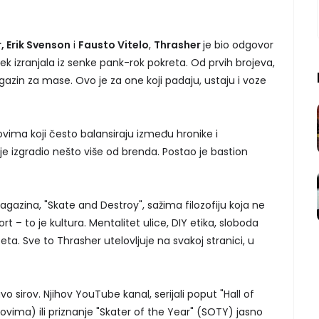
, Erik Svenson
i
Fausto Vitelo
,
Thrasher
je bio odgovor
ek izranjala iz senke pank-rok pokreta. Od prvih brojeva,
agazin za mase. Ovo je za one koji padaju, ustaju i voze
ovima koji često balansiraju između hronike i
je izgradio nešto više od brenda. Postao je bastion
gazina, "Skate and Destroy", sažima filozofiju koja ne
rt – to je kultura. Mentalitet ulice, DIY etika, sloboda
eta. Sve to Thrasher utelovljuje na svakoj stranici, u
o sirov. Njihov YouTube kanal, serijali poput "Hall of
ima) ili priznanje "Skater of the Year" (SOTY) jasno