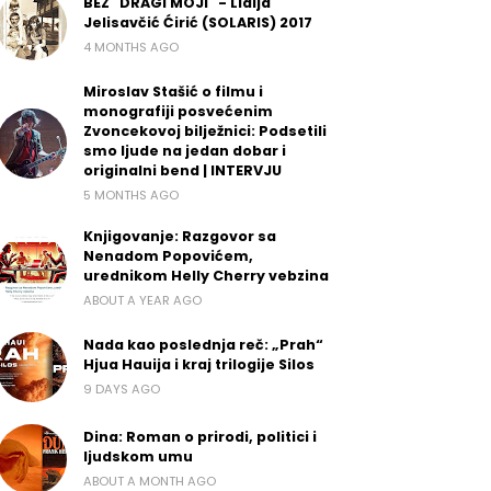
BEZ "DRAGI MOJI" - Lidija
Jelisavčić Ćirić (SOLARIS) 2017
4 MONTHS AGO
Miroslav Stašić o filmu i
monografiji posvećenim
Zvoncekovoj bilježnici: Podsetili
smo ljude na jedan dobar i
originalni bend | INTERVJU
5 MONTHS AGO
Knjigovanje: Razgovor sa
Nenadom Popovićem,
urednikom Helly Cherry vebzina
ABOUT A YEAR AGO
Nada kao poslednja reč: „Prah“
Hjua Hauija i kraj trilogije Silos
9 DAYS AGO
Dina: Roman o prirodi, politici i
ljudskom umu
ABOUT A MONTH AGO