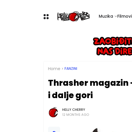
Muzika
Filmovi 
Home
FANZINI
Thrasher magazin —
i dalje gori
HELLY CHERRY
12 MONTHS AGO