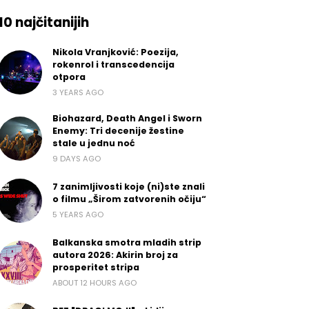
10 najčitanijih
Nikola Vranjković: Poezija,
rokenrol i transcedencija
otpora
3 YEARS AGO
Biohazard, Death Angel i Sworn
Enemy: Tri decenije žestine
stale u jednu noć
9 DAYS AGO
7 zanimljivosti koje (ni)ste znali
o filmu „Širom zatvorenih očiju“
5 YEARS AGO
Balkanska smotra mladih strip
autora 2026: Akirin broj za
prosperitet stripa
ABOUT 12 HOURS AGO