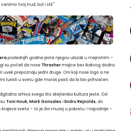
cenimo tvoj trud, bol i stil."
era
poslednjih godina jeste njegov ulazak u mejnstrim –
gi su počeli da nose
Thrasher
majice bez ikakvog dodira
teri uvek prepoznaju jedni druge. Oni koji nose logo a ne
i turisti u svetu gde moraš pasti da bi bio prihvaćen.
gitalna arhiva svega što skejterska kultura jeste. Od
 su
Toni Houk, Mark Gonsales
i
Endru Rejnolds
, do
rajeva sveta – to je živi muzej u pokretu. I najvažnije –
utentičnosti. Njegova snaga nije u papiru, ni u majicama,