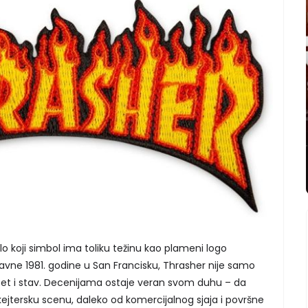
lo koji simbol ima toliku težinu kao plameni logo
ne 1981. godine u San Francisku, Thrasher nije samo
titet i stav. Decenijama ostaje veran svom duhu – da
kejtersku scenu, daleko od komercijalnog sjaja i površne