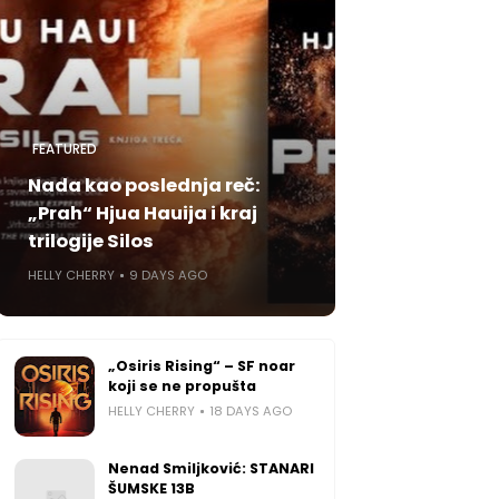
FEATURED
Nada kao poslednja reč:
„Prah“ Hjua Hauija i kraj
trilogije Silos
HELLY CHERRY
9 DAYS AGO
„Osiris Rising“ – SF noar
koji se ne propušta
HELLY CHERRY
18 DAYS AGO
Nenad Smiljković: STANARI
ŠUMSKE 13B