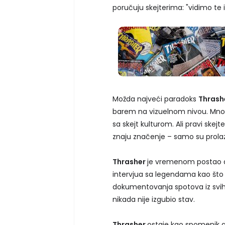
poručuju skejterima: "vidimo te i 
Možda najveći paradoks
Thrash
barem na vizuelnom nivou. Mno
sa skejt kulturom. Ali pravi skej
znaju značenje – samo su prolazn
Thrasher
je vremenom postao di
intervjua sa legendama kao što
dokumentovanja spotova iz svih k
nikada nije izgubio stav.
Thrasher
ostaje kao spomenik a