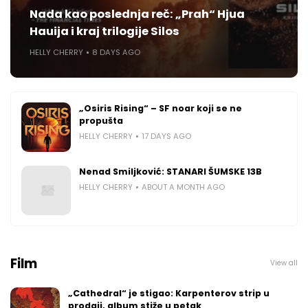
Nada kao poslednja reč: „Prah“ Hjua
Hauija i kraj trilogije Silos
HELLY CHERRY
8 DAYS AGO
„Osiris Rising“ – SF noar koji se ne
propušta
HELLY CHERRY
17 DAYS AGO
Nenad Smiljković: STANARI ŠUMSKE 13B
HELLY CHERRY
ABOUT A MONTH AGO
Film
View all
„Cathedral“ je stigao: Karpenterov strip u
prodaji, album stiže u petak