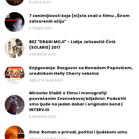
8 DAYS AGO
7 zanimljivosti koje (ni)ste znali o filmu „Širom
zatvorenih očiju“
5 YEARS AGO
BEZ "DRAGI MOJI" - Lidija Jelisavčić Ćirić
(SOLARIS) 2017
4 MONTHS AGO
Knjigovanje: Razgovor sa Nenadom Popovićem,
urednikom Helly Cherry vebzina
ABOUT A YEAR AGO
Miroslav Stašić o filmu i monografiji
posvećenim Zvoncekovoj bilježnici: Podsetili
smo ljude na jedan dobar i originalni bend |
INTERVJU
5 MONTHS AGO
Dina: Roman o prirodi, politici i ljudskom umu
ABOUT A MONTH AGO