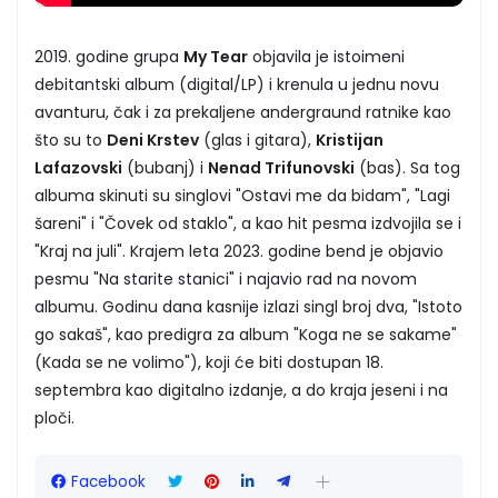
2019. godine grupa
My Tear
objavila je istoimeni
debitantski album (digital/LP) i krenula u jednu novu
avanturu, čak i za prekaljene andergraund ratnike kao
što su to
Deni Krstev
(glas i gitara),
Kristijan
Lafazovski
(bubanj) i
Nenad Trifunovski
(bas). Sa tog
albuma skinuti su singlovi "Ostavi me da bidam", "Lagi
šareni" i "Čovek od staklo", a kao hit pesma izdvojila se i
"Kraj na juli". Krajem leta 2023. godine bend je objavio
pesmu "Na starite stanici" i najavio rad na novom
albumu. Godinu dana kasnije izlazi singl broj dva, "Istoto
go sakaš", kao predigra za album "Koga ne se sakame"
(Kada se ne volimo"), koji će biti dostupan 18.
septembra kao digitalno izdanje, a do kraja jeseni i na
ploči.
Facebook