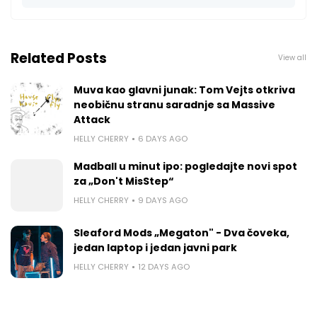
Related Posts
View all
Muva kao glavni junak: Tom Vejts otkriva
neobičnu stranu saradnje sa Massive
Attack
HELLY CHERRY
6 DAYS AGO
Madball u minut ipo: pogledajte novi spot
za „Don't MisStep“
HELLY CHERRY
9 DAYS AGO
Sleaford Mods „Megaton" - Dva čoveka,
jedan laptop i jedan javni park
HELLY CHERRY
12 DAYS AGO