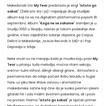
Makedonski trio
My Tear
predstavio je singl "
Istoto go
sakaš
" (Želiš isto što i ja) i najavljuje drugi studijski
album koji će se na digitalnim platformama pojaviti 18.
septembra. Album "
Koga ne se sakame
" snimljen je u
Studiju 1060 u Skoplju, nastao je tokom poslednje dve
godine, a kao zajedničko izdanje objaviće ga Corpus
Delicti iz Makedonije, JaJaJa Records iz SAD-a i Pop
Depresija iz Srbije.
Neke stvari su ne menjaju kada je muzika koju pravi
My
Tear
u pitanju: luda melodija, moćna ritam sekcija,
srećno-tužni stihovi, džingl-džangl gitare... Atmosfera u
pesmama kao da odaje počast Bobu Mouldu iz Sugar
faze, uz jaku New Wave osnovu i aromatične
makedonske začine koji čine da je svaka pesma i plesni
gitarski hit i oda malim životnim pobedama, ali i poziv
na protest. Pesma "
Istoto go sakaš
" je tipičan primer
My Tear
pesme, sa dodatkom hammonda koji svira