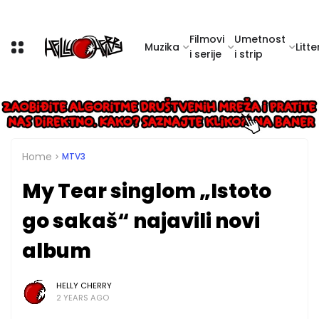
Filmovi
Umetnost
Muzika
Litte
i serije
i strip
Home
MTV3
My Tear singlom „Istoto
go sakaš“ najavili novi
album
HELLY CHERRY
2 YEARS AGO