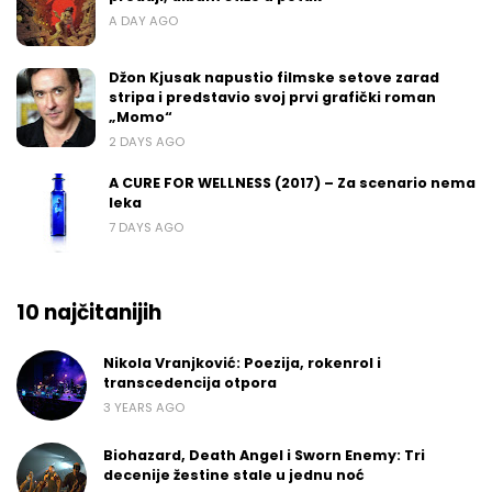
A DAY AGO
Džon Kjusak napustio filmske setove zarad
stripa i predstavio svoj prvi grafički roman
„Momo“
2 DAYS AGO
A CURE FOR WELLNESS (2017) – Za scenario nema
leka
7 DAYS AGO
10 najčitanijih
Nikola Vranjković: Poezija, rokenrol i
transcedencija otpora
3 YEARS AGO
Biohazard, Death Angel i Sworn Enemy: Tri
decenije žestine stale u jednu noć