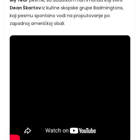
Dean Škartov
iz kultne skopske grupe Badmingtons,
koji pesmu spontano vodi na proputovanje po
zapadnoj američkoj obali.