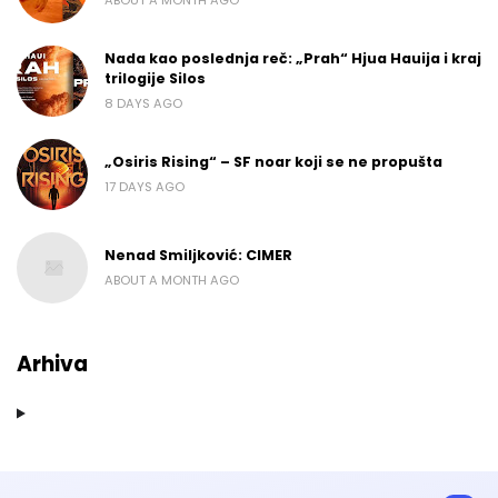
Nada kao poslednja reč: „Prah“ Hjua Hauija i kraj
trilogije Silos
8 DAYS AGO
„Osiris Rising“ – SF noar koji se ne propušta
17 DAYS AGO
Nenad Smiljković: CIMER
ABOUT A MONTH AGO
Arhiva