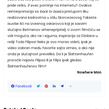
pride retko,
if ever
, pominje na internetu? Ovakva
reinterpretacija sa
back to basics
pristupom liku
realizovana kadrovima u stilu Skorcezeovog Taksiste
isuviše liči na izvesnog oskarovca koji je sasvim
slučajno Betmenov arheneprijatelj. U ovom filmčiću se
vidi moguća, ako ne i sigurna, inspiracija za Džokera u
režiji Toda Filipsa! Neko je ovo morao videti, ipak je
video izabran među favorite sajta vimeo, a ako nije
onda je slučajnost prevelika. Da li je Šlahtenhaufen
proročki najavio Filipsa ili je Filips ipak gledao
Šlahtenhaufenov film?
Nowhere Man
Facebook