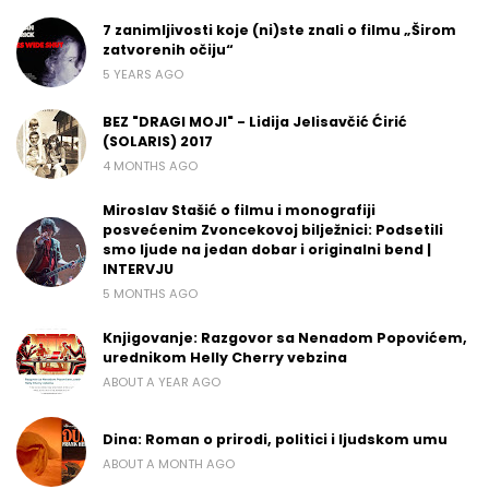
7 zanimljivosti koje (ni)ste znali o filmu „Širom
zatvorenih očiju“
5 YEARS AGO
BEZ "DRAGI MOJI" - Lidija Jelisavčić Ćirić
(SOLARIS) 2017
4 MONTHS AGO
Miroslav Stašić o filmu i monografiji
posvećenim Zvoncekovoj bilježnici: Podsetili
smo ljude na jedan dobar i originalni bend |
INTERVJU
5 MONTHS AGO
Knjigovanje: Razgovor sa Nenadom Popovićem,
urednikom Helly Cherry vebzina
ABOUT A YEAR AGO
Dina: Roman o prirodi, politici i ljudskom umu
ABOUT A MONTH AGO