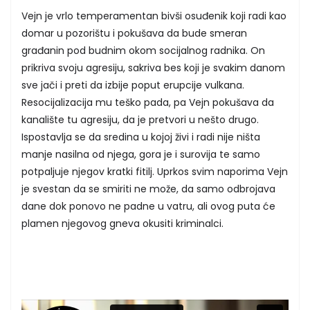
Vejn je vrlo temperamentan bivši osuđenik koji radi kao
domar u pozorištu i pokušava da bude smeran
građanin pod budnim okom socijalnog radnika. On
prikriva svoju agresiju, sakriva bes koji je svakim danom
sve jači i preti da izbije poput erupcije vulkana.
Resocijalizacija mu teško pada, pa Vejn pokušava da
kanalište tu agresiju, da je pretvori u nešto drugo.
Ispostavlja se da sredina u kojoj živi i radi nije ništa
manje nasilna od njega, gora je i surovija te samo
potpaljuje njegov kratki fitilj. Uprkos svim naporima Vejn
je svestan da se smiriti ne može, da samo odbrojava
dane dok ponovo ne padne u vatru, ali ovog puta će
plamen njegovog gneva okusiti kriminalci.