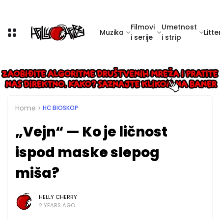
Filmovi
Umetnost
Muzika
Litte
i serije
i strip
Home
HC BIOSKOP
„Vejn“ — Ko je ličnost
ispod maske slepog
miša?
HELLY CHERRY
2 YEARS AGO