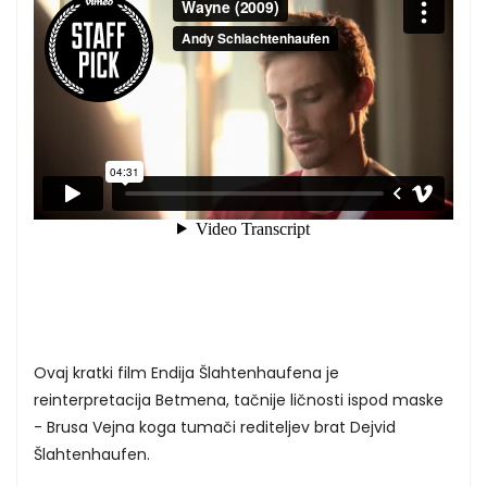
Ovaj kratki film Endija Šlahtenhaufena je
reinterpretacija Betmena, tačnije ličnosti ispod maske
- Brusa Vejna koga tumači rediteljev brat Dejvid
Šlahtenhaufen.