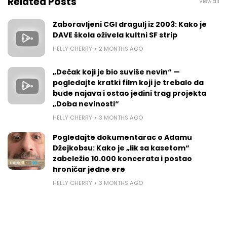
Related Posts
View all
Zaboravljeni CGI dragulj iz 2003: Kako je
DAVE škola oživela kultni SF strip
HELLY CHERRY
2 MONTHS AGO
„Dečak koji je bio suviše nevin“ —
pogledajte kratki film koji je trebalo da
bude najava i ostao jedini trag projekta
„Doba nevinosti“
HELLY CHERRY
3 MONTHS AGO
Pogledajte dokumentarac o Adamu
Džejkobsu: Kako je „lik sa kasetom“
zabeležio 10.000 koncerata i postao
hroničar jedne ere
HELLY CHERRY
3 MONTHS AGO