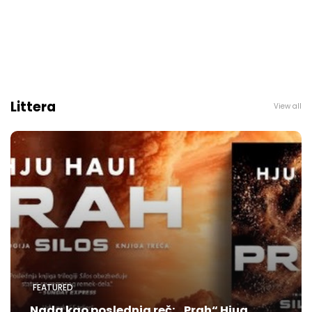
Littera
View all
FEATURED
Nada kao poslednja reč: „Prah“ Hjua