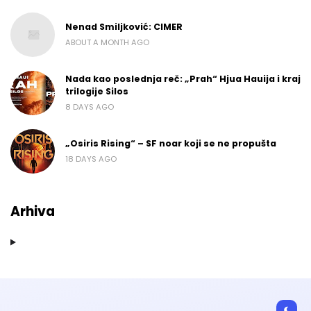
Nenad Smiljković: CIMER
ABOUT A MONTH AGO
Nada kao poslednja reč: „Prah“ Hjua Hauija i kraj
trilogije Silos
8 DAYS AGO
„Osiris Rising“ – SF noar koji se ne propušta
18 DAYS AGO
Arhiva