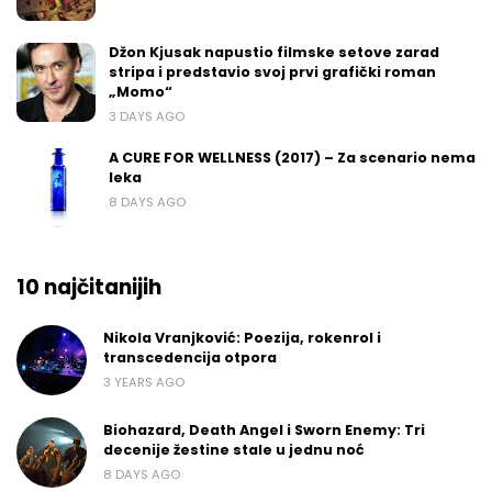
Džon Kjusak napustio filmske setove zarad
stripa i predstavio svoj prvi grafički roman
„Momo“
3 DAYS AGO
A CURE FOR WELLNESS (2017) – Za scenario nema
leka
8 DAYS AGO
10 najčitanijih
Nikola Vranjković: Poezija, rokenrol i
transcedencija otpora
3 YEARS AGO
Biohazard, Death Angel i Sworn Enemy: Tri
decenije žestine stale u jednu noć
8 DAYS AGO