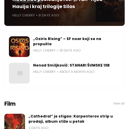
Hauija i kraj trilogije Silos
HELLY CHERRY
8 DAYS AGO
„Osiris Rising“ – SF noar koji se ne
propušta
HELLY CHERRY
18 DAYS AGO
Nenad Smiljković: STANARI ŠUMSKE 13B
HELLY CHERRY
ABOUT A MONTH AGO
Film
View all
„Cathedral“ je stigao: Karpenterov strip u
prodaji, album stiže u petak
2 DAYS AGO