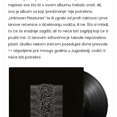
napisao sve što bi o ovom albumu trebalo znati. Ali,
ovo je album za koji ’predznanje’ nije potrebno.
„Unknown Pleasures“ te ili zgrabi od prvih taktova i prve
Ianove rečenice o iščekivanju vodiča, ili ne. Što si mlađi,
to će te snažnije zagrliti, ali to neće biti zagrljaj koji će ti
pružiti mir. O Ianovim stihovima je takođe nepotrebno
pisati. Ukoliko nekom srećom poseduješ divne prevode
>> objavljene pre mnogo godina u Jugoslaviji, vodiči ti
neće biti potrebni.