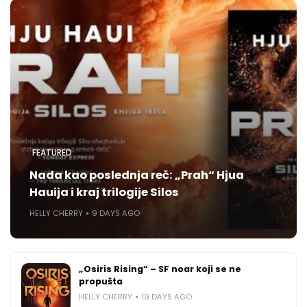
FEATURED
Nada kao poslednja reč: „Prah“ Hjua
Hauija i kraj trilogije Silos
HELLY CHERRY
9 DAYS AGO
„Osiris Rising“ – SF noar koji se ne
propušta
HELLY CHERRY
19 DAYS AGO