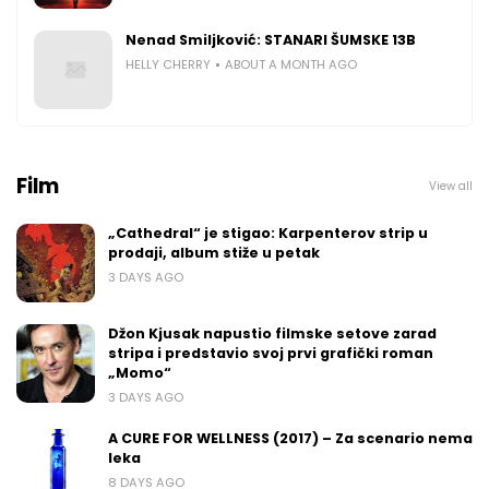
Nenad Smiljković: STANARI ŠUMSKE 13B
HELLY CHERRY
ABOUT A MONTH AGO
Film
View all
„Cathedral“ je stigao: Karpenterov strip u
prodaji, album stiže u petak
3 DAYS AGO
Džon Kjusak napustio filmske setove zarad
stripa i predstavio svoj prvi grafički roman
„Momo“
3 DAYS AGO
A CURE FOR WELLNESS (2017) – Za scenario nema
leka
8 DAYS AGO