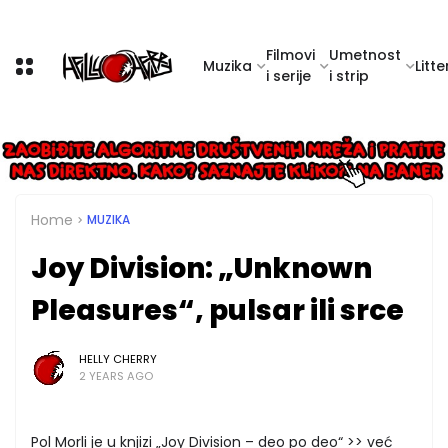
Filmovi
Umetnost
Muzika
Litte
i serije
i strip
Home
MUZIKA
Joy Division: „Unknown
Pleasures“, pulsar ili srce
HELLY CHERRY
2 YEARS AGO
Pol Morli je u knjizi „Joy Division – deo po deo“ >> već