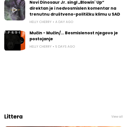
Novi Dinosaur Jr. singl „Blowin' Up“
direktan je i nedvosmislen komentar na
trenutnu društveno-političku klimu u SAD
HELLY CHERRY
A DAY AGO
Mučin - Mučin/... Besmislenost njegovo je
postojanje
HELLY CHERRY
5 DAYS AGO
Littera
View all