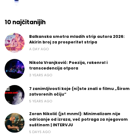
10 najčitanijih
Balkanska smotra mladih strip autora 2026:
Akirin broj za prosperitet stripa
A DAY AGO
Nikola Vranjković: Poezija, rokenrol i
transcedencija otpora
3 YEARS AGO
7 zanimljivosti koje (ni)ste znali o filmu „Širom
zatvorenih očiju“
5 YEARS AGO
Zoran Nikolić (jst mnml): Minimalizam nije
odricanje od izraza, već potraga za njegovom
suštinom | INTERVJU
5 DAYS AGO