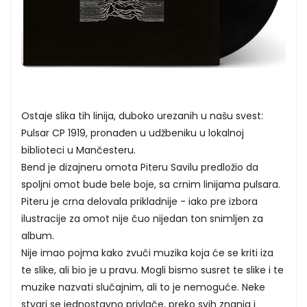
Ostaje slika tih linija, duboko urezanih u našu svest:
Pulsar CP 1919, pronađen u udžbeniku u lokalnoj
biblioteci u Mančesteru.
Bend je dizajneru omota Piteru Savilu predložio da
spoljni omot bude bele boje, sa crnim linijama pulsara.
Piteru je crna delovala prikladnije - iako pre izbora
ilustracije za omot nije čuo nijedan ton snimljen za
album.
Nije imao pojma kako zvuči muzika koja će se kriti iza
te slike, ali bio je u pravu. Mogli bismo susret te slike i te
muzike nazvati slučajnim, ali to je nemoguće. Neke
stvari se jednostavno privlače, preko svih znanja i