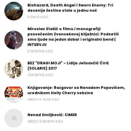
Biohazard, Death Angel i Sworn Enemy: Tri
decenije žestine stale u jednu noć
9 DAYS AGO
Miroslav Stašić o filmu i monografiji
posvećenim Zvoncekovoj bilježnici: Podsetili
smo ljude na jedan dobar i originalni bend |
INTERVJU
5 MONTHS AGO
BEZ "DRAGI MOJI" - Lidija Jelisavčić Ćirić
(SOLARIS) 2017
4 MONTHS AGO
Knjigovanje: Razgovor sa Nenadom Popovićem,
urednikom Helly Cherry vebzina
ABOUT A YEAR AGO
Nenad Smiljković: CIMER
ABOUT A MONTH AGO