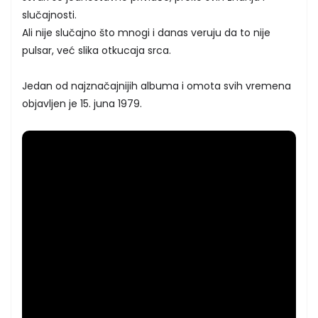
slučajnosti.
Ali nije slučajno što mnogi i danas veruju da to nije
pulsar, već slika otkucaja srca.
Jedan od najznačajnijih albuma i omota svih vremena
objavljen je 15. juna 1979.