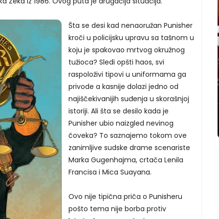
a Zeka iz 1986. Ovog puta je drugačija situacija.
Šta se desi kad nenaoružan Punisher
kroči u policijsku upravu sa tašnom u
koju je spakovao mrtvog okružnog
tužioca? Sledi opšti haos, svi
raspoloživi tipovi u uniformama ga
privode a kasnije dolazi jedno od
najiščekivanijih suđenja u skorašnjoj
istoriji. Ali šta se desilo kada je
Punisher ubio naizgled nevinog
čoveka? To saznajemo tokom ove
zanimljive sudske drame scenariste
Marka Gugenhajma, crtača Lenila
Francisa i Mica Suayana.
Ovo nije tipična priča o Punisheru
pošto tema nije borba protiv