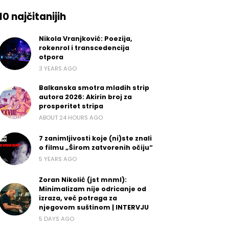
10 najčitanijih
Nikola Vranjković: Poezija,
rokenrol i transcedencija
otpora
3 YEARS AGO
Balkanska smotra mladih strip
autora 2026: Akirin broj za
prosperitet stripa
ABOUT 24 HOURS AGO
7 zanimljivosti koje (ni)ste znali
o filmu „Širom zatvorenih očiju“
5 YEARS AGO
Zoran Nikolić (jst mnml):
Minimalizam nije odricanje od
izraza, već potraga za
njegovom suštinom | INTERVJU
5 DAYS AGO