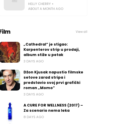
HELLY CHERRY
ABOUT A MONTH AGO
Film
View all
„Cathedral“ je stigao:
Karpenterov strip u prodaji,
album stiže u petak
3 DAYS AGO
Džon Kjusak napustio filmske
setove zarad stripa i
predstavio svoj prvi grafički
roman „Momo“
3 DAYS AGO
A CURE FOR WELLNESS (2017) –
Za scenario nema leka
8 DAYS AGO