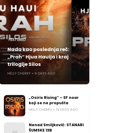
FEATURED
Nada kao poslednja reč:
„Prah“ Hjua Hauija i kraj
trilogije Silos
HELLY CHERRY
9 DAYS AGO
„Osiris Rising“ – SF noar
koji se ne propušta
HELLY CHERRY
19 DAYS AGO
Nenad Smiljković: STANARI
ŠUMSKE 13B