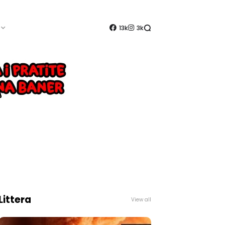
13k
3k
Littera
View all