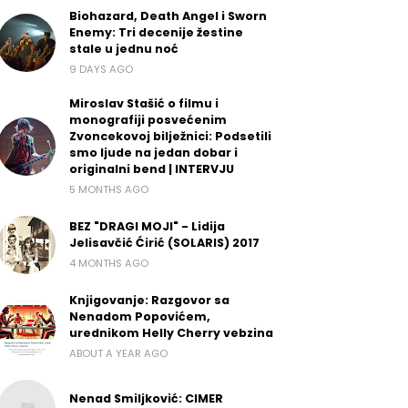
Biohazard, Death Angel i Sworn
Enemy: Tri decenije žestine
stale u jednu noć
9 DAYS AGO
Miroslav Stašić o filmu i
monografiji posvećenim
Zvoncekovoj bilježnici: Podsetili
smo ljude na jedan dobar i
originalni bend | INTERVJU
5 MONTHS AGO
BEZ "DRAGI MOJI" - Lidija
Jelisavčić Ćirić (SOLARIS) 2017
4 MONTHS AGO
Knjigovanje: Razgovor sa
Nenadom Popovićem,
urednikom Helly Cherry vebzina
ABOUT A YEAR AGO
Nenad Smiljković: CIMER