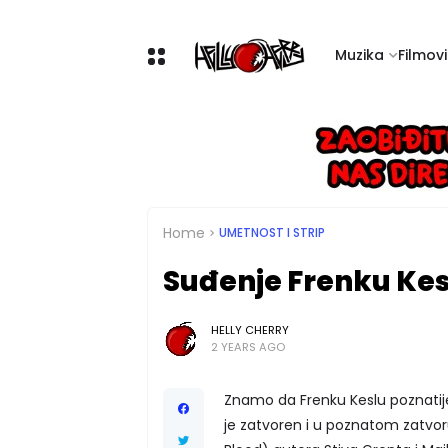
Muzika
Filmovi 
Home
UMETNOST I STRIP
Suđenje Frenku Kes
HELLY CHERRY
2 YEARS AGO
Znamo da Frenku Keslu poznatije
je zatvoren i u poznatom zatvoru 