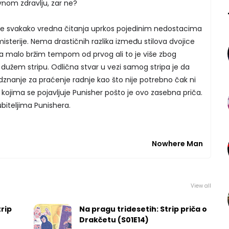
vnom zdravlju, zar ne?
e svakako vredna čitanja uprkos pojedinim nedostacima
isterije. Nema drastičnih razlika između stilova dvojice
ija malo bržim tempom od prvog ali to je više zbog
o dužem stripu. Odlična stvar u vezi samog stripa je da
dznanje za praćenje radnje kao što nije potrebno čak ni
kojima se pojavljuje Punisher pošto je ovo zasebna priča.
ubiteljima Punishera.
Nowhere Man
View all
rip
Na pragu tridesetih: Strip priča o
Drakčetu (S01E14)