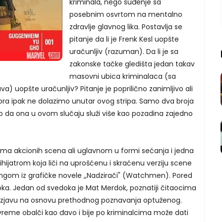
kriminala, nego suđenje sa
posebnim osvrtom na mentalno
zdravlje glavnog lika. Postavlja se
pitanje da li je Frenk Kesl uopšte
uračunljiv (razuman). Da li je sa
zakonske tačke gledišta jedan takav
masovni ubica kriminalaca (sa
a) uopšte uračunljiv? Pitanje je poprilično zanimljivo ali
vora ipak ne dolazimo unutar ovog stripa. Samo dva broja
 da ona u ovom slučaju služi više kao pozadina zajedno
, ima akcionih scena ali uglavnom u formi sećanja i jedna
hijatrom koja liči na uprošćenu i skraćenu verziju scene
gom iz grafičke novele ,,Nadzirači" (Watchmen). Pored
ka. Jedan od svedoka je Mat Merdok, poznatiji čitaocima
je izjavu na osnovu prethodnog poznavanja optuženog.
 vreme obalči kao đavo i bije po kriminalcima može dati