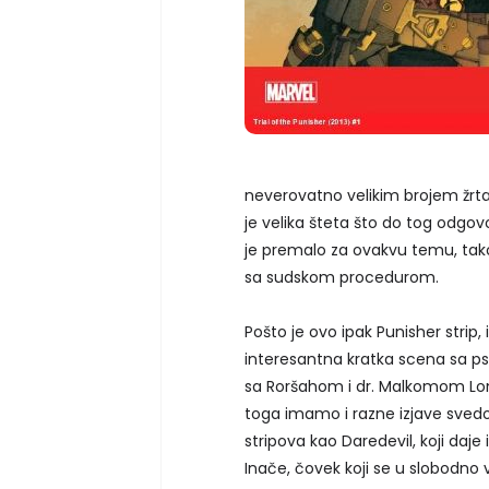
neverovatno velikim brojem žrtav
je velika šteta što do tog odgo
je premalo za ovakvu temu, tako
sa sudskom procedurom.
Pošto je ovo ipak Punisher strip
interesantna kratka scena sa psi
sa Roršahom i dr. Malkomom Lon
toga imamo i razne izjave svedo
stripova kao Daredevil, koji da
Inače, čovek koji se u slobodno