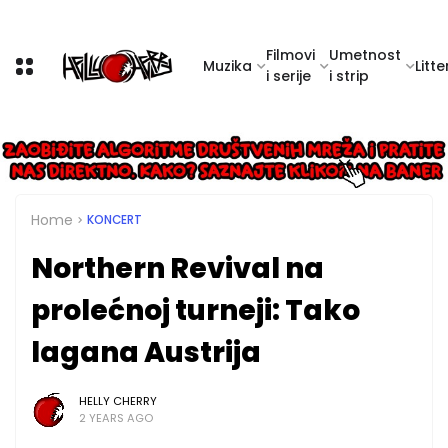
Filmovi
Umetnost
Muzika
Litte
i serije
i strip
Home
KONCERT
Northern Revival na
prolećnoj turneji: Tako
lagana Austrija
HELLY CHERRY
2 YEARS AGO