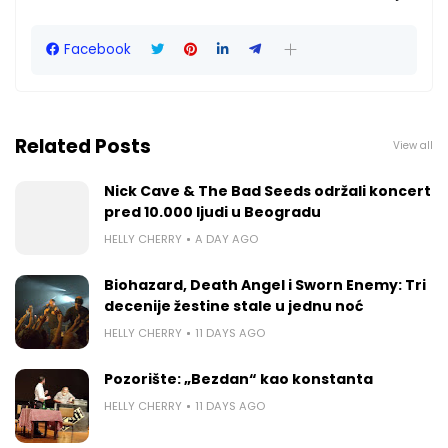
Facebook
Related Posts
View all
Nick Cave & The Bad Seeds održali koncert
pred 10.000 ljudi u Beogradu
HELLY CHERRY
A DAY AGO
Biohazard, Death Angel i Sworn Enemy: Tri
decenije žestine stale u jednu noć
HELLY CHERRY
11 DAYS AGO
Pozorište: „Bezdan“ kao konstanta
HELLY CHERRY
11 DAYS AGO