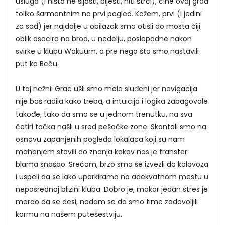
usluga (i ništa ne šljašti, blješti, niti štrči), čine ovaj grad
toliko šarmantnim na prvi pogled. Kažem, prvi (i jedini
za sad) jer najdalje u obilazak smo otišli do mosta čiji
oblik asocira na brod, u nedelju, poslepodne nakon
svirke u klubu Wakuum, a pre nego što smo nastavili
put ka Beču.
U taj nežnii Grac ušli smo malo sluđeni jer navigacija
nije baš radila kako treba, a intuicija i logika zabagovale
takođe, tako da smo se u jednom trenutku, na sva
četiri točka našli u sred pešačke zone. Skontali smo na
osnovu zapanjenih pogleda lokalaca koji su nam
mahanjem stavili do znanja kakav nas je transfer
blama snašao. Srećom, brzo smo se izvezli do kolovoza
i uspeli da se lako uparkiramo na adekvatnom mestu u
neposrednoj blizini kluba. Dobro je, makar jedan stres je
morao da se desi, nadam se da smo time zadovoljili
karmu na našem putešestviju.