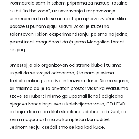
Posmatrala sam ih tokom priprema za nastup, totalno
su bili "in the zone", uz usviravanje i raspevavanje
usmereni na to da se na nastupu njihova zvučna slika
pokaže u punom sjaju. Glavni vokal je izuzetno
talentovan i sklon eksperimentisanju, pa smo na jednoj
pesmi imali mogućnost da čujemo Mongolian throat
singing.
Smeštaj je bio organizovan od strane kluba i tu smo
uspeli da se svojski odmorimo, što nam je svima
trebalo nakon puna dva intenzivna dana. Nismo sigurni,
ali mislimo da je to privatan prostor vlasnika Wakuuma
(zove se Hubert i nismo ga upoznali lično) očigledno
njegova kancelarija, sva u kolekcijama vinila, CD i DVD
izdanja, i kao i sam klub skockano udobno, a kežual, sa
svim mogućnostima za kompletan komoditet.
Jednom rečju, osećali smo se kao kod kuće.