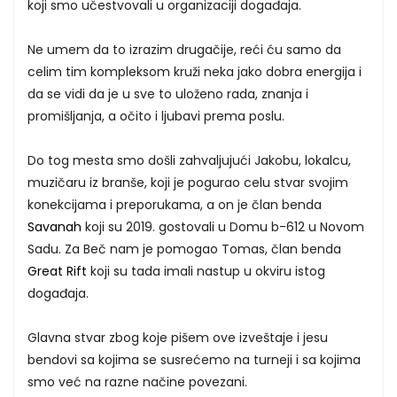
koji smo učestvovali u organizaciji događaja.
Ne umem da to izrazim drugačije, reći ću samo da
celim tim kompleksom kruži neka jako dobra energija i
da se vidi da je u sve to uloženo rada, znanja i
promišljanja, a očito i ljubavi prema poslu.
Do tog mesta smo došli zahvaljujući Jakobu, lokalcu,
muzičaru iz branše, koji je pogurao celu stvar svojim
konekcijama i preporukama, a on je član benda
Savanah
koji su 2019. gostovali u Domu b-612 u Novom
Sadu. Za Beč nam je pomogao Tomas, član benda
Great Rift
koji su tada imali nastup u okviru istog
događaja.
Glavna stvar zbog koje pišem ove izveštaje i jesu
bendovi sa kojima se susrećemo na turneji i sa kojima
smo već na razne načine povezani.