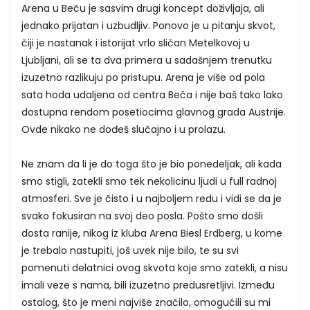
Arena u Beču je sasvim drugi koncept doživljaja, ali
jednako prijatan i uzbudljiv. Ponovo je u pitanju skvot,
čiji je nastanak i istorijat vrlo sličan Metelkovoj u
Ljubljani, ali se ta dva primera u sadašnjem trenutku
izuzetno razlikuju po pristupu. Arena je više od pola
sata hoda udaljena od centra Beča i nije baš tako lako
dostupna rendom posetiocima glavnog grada Austrije.
Ovde nikako ne dođeš slučajno i u prolazu.
Ne znam da li je do toga što je bio ponedeljak, ali kada
smo stigli, zatekli smo tek nekolicinu ljudi u full radnoj
atmosferi. Sve je čisto i u najboljem redu i vidi se da je
svako fokusiran na svoj deo posla. Pošto smo došli
dosta ranije, nikog iz kluba Arena Biesl Erdberg, u kome
je trebalo nastupiti, još uvek nije bilo, te su svi
pomenuti delatnici ovog skvota koje smo zatekli, a nisu
imali veze s nama, bili izuzetno predusretljivi. Između
ostalog, što je meni najviše značilo, omogućili su mi