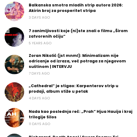
Balkanska smotra mladih strip autora 2026:
Akirin broj za prosperitet stripa
3 DAYS AGO
7 zanimljivosti koje (ni)ste znali o filmu „Širom
zatvorenih očiju“
5 YEARS AGO
Zoran Nikolić (jst mnml): Minimalizam nije
odricanje od izraza, već potraga za njegovom
suštinom | INTERVJU
7 DAYS AGO
„Cathedral“ je stigao: Karpenterov strip u
prodaji, album stiže u petak
4 DAYS AGO
Nada kao poslednja reč: „Prah“ Hjua Hauija i kraj
trilogije Silos
11 DAYS AGO