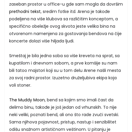
zaseban prostor u office-u gde sam mogla da dovršim
prethodni tekst
, sredim fotke itd. Arena je takođe
podeljena na više klubova sa različitim konceptom, a
specifično obeležje ovog skvota jeste velika bina na
otvorenom namenjena za gostovanja bendova na čije
koncerte dolazi više hiljada ljudi.
Smeštaj je bila jedna soba sa više kreveta na sprat, sa
kupatilom i dnevnom sobom, a prve komšije su nam
bili tatoo majstori koji su u tom delu Arene našli mesta
za svoj radni prostor. Izuzetno druželjubiva ekipa koja
voli stoner.
The Muddy Moon
, bend sa kojim smo imali čast da
delimo binu, takođe je još jedan od vrhunskih. To nije
neki veliki, poznati bend, ali ono što rade zvuči svetski.
Sama njihova pojavnost, pristup, nastup i senzibilitet
odišu snažnom artističnom veštinom. U pitanju je