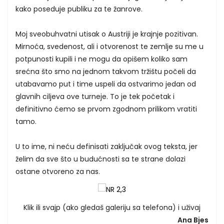
kako poseduje publiku za te žanrove.
Moj sveobuhvatni utisak o Austriji je krajnje pozitivan.
Mirnoća, svedenost, ali i otvorenost te zemlje su me u
potpunosti kupili i ne mogu da opišem koliko sam
srećna što smo na jednom takvom tržištu počeli da
utabavamo put i time uspeli da ostvarimo jedan od
glavnih ciljeva ove turneje. To je tek početak i
definitivno ćemo se prvom zgodnom prilikom vratiti
tamo.
U to ime, ni neću definisati zaključak ovog teksta, jer
želim da sve što u budućnosti sa te strane dolazi
ostane otvoreno za nas.
Klik ili svajp (ako gledaš galeriju sa telefona) i uživaj
Ana Bjes