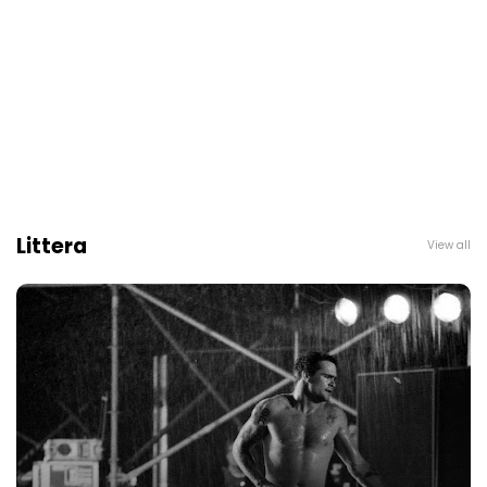
Littera
View all