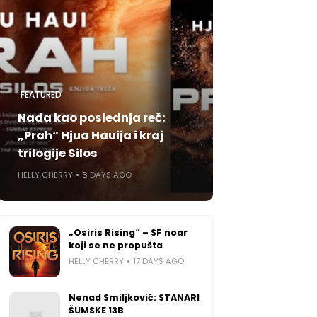
FEATURED
Nada kao poslednja reč:
„Prah“ Hjua Hauija i kraj
trilogije Silos
HELLY CHERRY
8 DAYS AGO
„Osiris Rising“ – SF noar
koji se ne propušta
HELLY CHERRY
17 DAYS AGO
Nenad Smiljković: STANARI
ŠUMSKE 13B