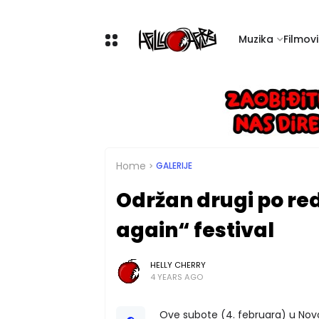
Muzika
Filmovi 
Home
GALERIJE
Održan drugi po r
again“ festival
HELLY CHERRY
4 YEARS AGO
Ove subote (4. februara) u Novo