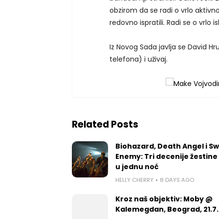
obzirom da se radi o vrlo aktiv
redovno ispratili. Radi se o vrlo
Iz Novog Sada javlja se David Hrub
telefona) i uživaj.
Related Posts
Biohazard, Death Angel i S
Enemy: Tri decenije žestine
u jednu noć
HELLY CHERRY
8 DAYS AGO
Kroz naš objektiv: Moby @
Kalemegdan, Beograd, 21.7.