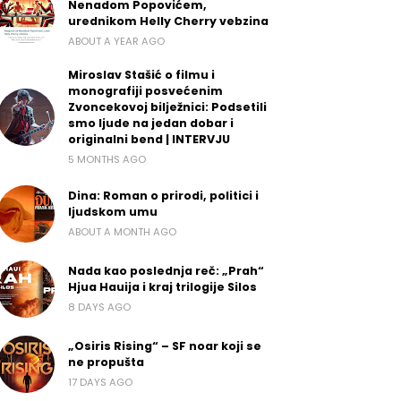
Nenadom Popovićem,
urednikom Helly Cherry vebzina
ABOUT A YEAR AGO
Miroslav Stašić o filmu i
monografiji posvećenim
Zvoncekovoj bilježnici: Podsetili
smo ljude na jedan dobar i
originalni bend | INTERVJU
5 MONTHS AGO
Dina: Roman o prirodi, politici i
ljudskom umu
ABOUT A MONTH AGO
Nada kao poslednja reč: „Prah“
Hjua Hauija i kraj trilogije Silos
8 DAYS AGO
„Osiris Rising“ – SF noar koji se
ne propušta
17 DAYS AGO