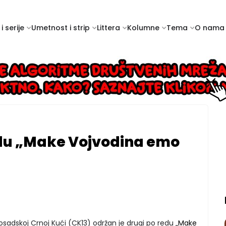
i serije
Umetnost i strip
Littera
Kolumne
Tema
O nama
edu „Make Vojvodina emo
sadskoj Crnoj Kući (CK13) održan je drugi po redu
„Make