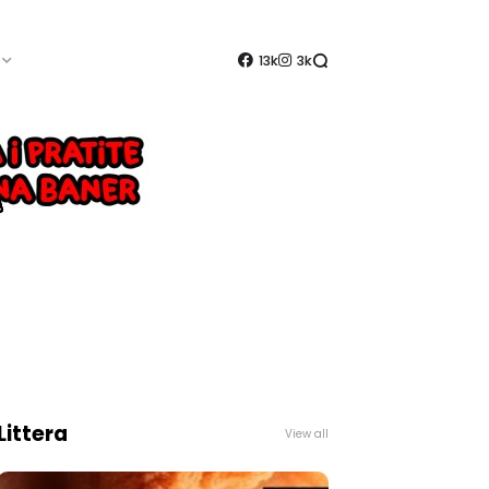
13k
3k
Littera
View all