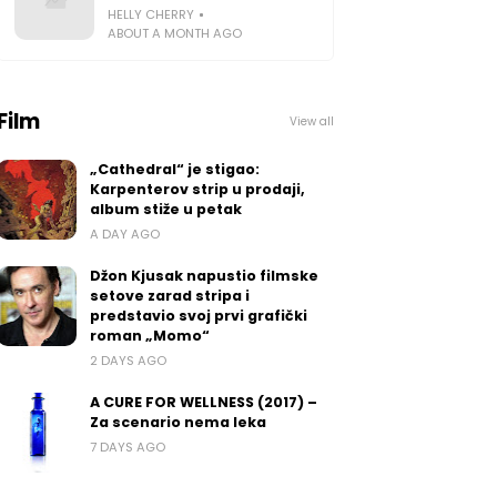
HELLY CHERRY
ABOUT A MONTH AGO
Film
View all
„Cathedral“ je stigao:
Karpenterov strip u prodaji,
album stiže u petak
A DAY AGO
Džon Kjusak napustio filmske
setove zarad stripa i
predstavio svoj prvi grafički
roman „Momo“
2 DAYS AGO
A CURE FOR WELLNESS (2017) –
Za scenario nema leka
7 DAYS AGO