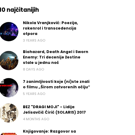
10 najčitanijih
Nikola Vranjković: Poezija,
rokenrol i transcedencija
otpora
3 YEARS AGO
Biohazard, Death Angel i Sworn
Enemy: Tri decenije žestine
stale u jednu noć
8 DAYS AGO
7 zanimljivosti koje (ni)ste znali
o filmu „Širom zatvorenih očiju“
5 YEARS AGO
BEZ "DRAGI MOJI" - Lidija
Jelisavčić Ćirić (SOLARIS) 2017
4 MONTHS AGO
Knjigovanje: Razgovor sa