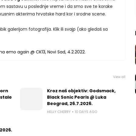
nom sastavu u poslednje vreme i da smo sve te korake
 iskusnim akterima hrvatske hard kor i srodne scene.
ik galerijom fotografija. Klik ili svajp (ako gledaš sa
View all
worn
Kroz naš objektiv: Godsmack,
 stale
Black Sonic Pearls @ Luka
Beograd, 26.7.2026.
HELLY CHERRY
10 DAYS AGO
2026.