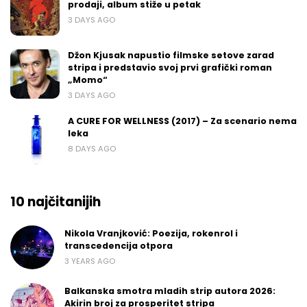
prodaji, album stiže u petak
3 DAYS AGO
Džon Kjusak napustio filmske setove zarad
stripa i predstavio svoj prvi grafički roman
„Momo“
3 DAYS AGO
A CURE FOR WELLNESS (2017) – Za scenario nema
leka
8 DAYS AGO
10 najčitanijih
Nikola Vranjković: Poezija, rokenrol i
transcedencija otpora
3 YEARS AGO
Balkanska smotra mladih strip autora 2026:
Akirin broj za prosperitet stripa