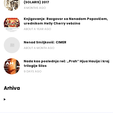
(SOLARIS) 2017
4 MONTHS AGO
Knjigovanje: Razgovor sa Nenadom Popovićem,
urednikom Helly Cherry vebzina
ABOUT A YEAR AGO
Nenad Smiljković: CIMER
ABOUT A MONTH AGO
Nada kao poslednja reč: „Prah“ Hjua Hauija i kraj
trilogije Silos
9 DAYS AGO
Arhiva