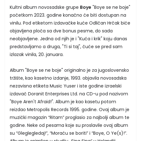
Kultni album novosadske grupe
Boye
"Boye se ne boje"
početkom 2023. godine konačno će biti dostupan na
vinilu. Pod etiketom izdavačke kuće Odličan Hrčak biće
objavljena ploča sa dve bonus pesme, do sada
neobjavljene. Jedna od njih je i "Kuća i krik" koju danas
predstavljamo a druga, "Ti si taj", čuće se pred sam
izlazak vinila, 20. januara.
Album "Boye se ne boje" originalno je za jugoslovensko
tržište, kao kasetno izdanje, 1993. objavila novosadska
nezavisna etiketa Music Yuser i iste godine izraelski
izdavač Doranit Enterprises Ltd. na CD-u pod nazivom
"Boye Aren't Afraid!". Album je kao kasetu potom
reizdao Metropolis Records 1995. godine. Ovaj album je
muzički magazin “Ritam” proglasio za najbolji album te
godine. Neke od pesama koje su proslavile ovaj album
su “Gleglegledaj!”, “Moraću se boriti” i “Boye, O Ye(s)!”.
Album je snimljen u studiju „Sing Sing“ u Holandiji.