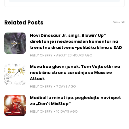
Related Posts
View all
Novi Dinosaur Jr. singl „Blowin' Up“
direktan je i nedvosmislen komentar na
trenutnu društveno-političku klimu u SAD
HELLY CHERRY
ABOUT 23 HOURS AGO
Muva kao glavni junak: Tom Vejts otkriva
neobičnu stranu saradnje sa Massive
Attack
HELLY CHERRY
7 DAYS AGO
Madball u minut ipo: pogledajte novi spot
za „Don't MisStep“
HELLY CHERRY
10 DAYS AGO