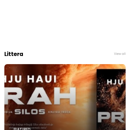
Littera
View all
FEATURED