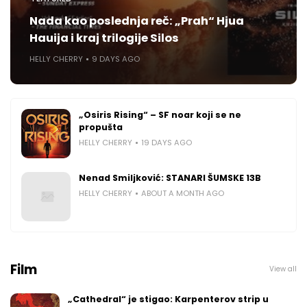
Nada kao poslednja reč: „Prah“ Hjua
Hauija i kraj trilogije Silos
HELLY CHERRY
9 DAYS AGO
„Osiris Rising“ – SF noar koji se ne
propušta
HELLY CHERRY
19 DAYS AGO
Nenad Smiljković: STANARI ŠUMSKE 13B
HELLY CHERRY
ABOUT A MONTH AGO
Film
View all
„Cathedral“ je stigao: Karpenterov strip u