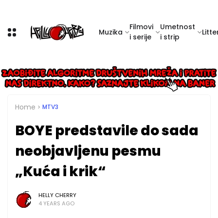
Filmovi
Umetnost
Muzika
Litte
i serije
i strip
Home
MTV3
BOYE predstavile do sada
neobjavljenu pesmu
„Kuća i krik“
HELLY CHERRY
4 YEARS AGO