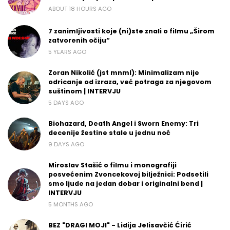
ABOUT 18 HOURS AGO
7 zanimljivosti koje (ni)ste znali o filmu „Širom
zatvorenih očiju“
5 YEARS AGO
Zoran Nikolić (jst mnml): Minimalizam nije
odricanje od izraza, već potraga za njegovom
suštinom | INTERVJU
5 DAYS AGO
Biohazard, Death Angel i Sworn Enemy: Tri
decenije žestine stale u jednu noć
9 DAYS AGO
Miroslav Stašić o filmu i monografiji
posvećenim Zvoncekovoj bilježnici: Podsetili
smo ljude na jedan dobar i originalni bend |
INTERVJU
5 MONTHS AGO
BEZ "DRAGI MOJI" - Lidija Jelisavčić Ćirić