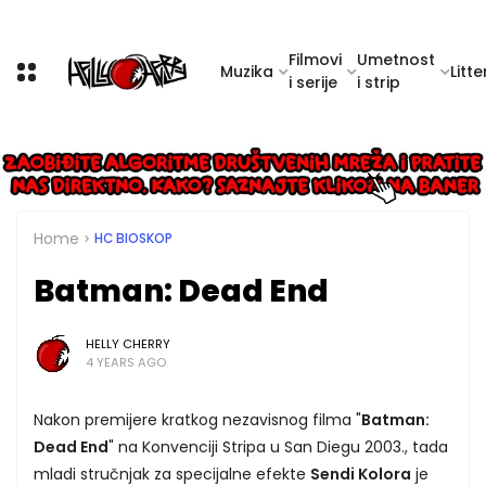
Filmovi
Umetnost
Muzika
Litte
i serije
i strip
Home
HC BIOSKOP
Batman: Dead End
HELLY CHERRY
4 YEARS AGO
Nakon premijere kratkog nezavisnog filma "
Batman:
Dead End
" na Konvenciji Stripa u San Diegu 2003., tada
mladi stručnjak za specijalne efekte
Sendi Kolora
je