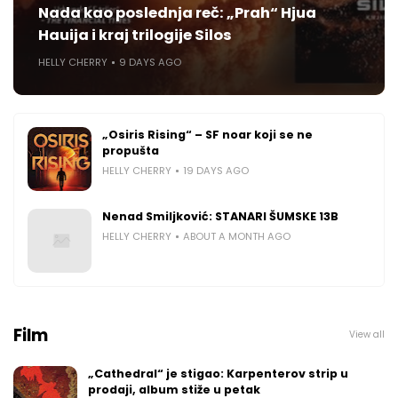
Nada kao poslednja reč: „Prah“ Hjua
Hauija i kraj trilogije Silos
HELLY CHERRY
9 DAYS AGO
„Osiris Rising“ – SF noar koji se ne
propušta
HELLY CHERRY
19 DAYS AGO
Nenad Smiljković: STANARI ŠUMSKE 13B
HELLY CHERRY
ABOUT A MONTH AGO
Film
View all
„Cathedral“ je stigao: Karpenterov strip u
prodaji, album stiže u petak