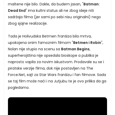
maltene nije bilo. Dakle, da budem jasan, "
Batman:
Dead End
" ima kultni status ali ne zbog ideje niti
sadržaja filma (jer sami po sebi nisu originalni) nego
zbog sjajne realizacije.
Tada je Holivudska Betmen franšiza bila mrtva,
upokojena onim famoznim filmom "
Betmen i Robin
",
Nolan nije stupio na scenu sa
Batman Begins
,
superherojština nije opsedala bioskope a publika je
naprosto vapila za novim iskustvom. Prodavale su se i
piratske verzije filma, dok nije postavljen na The
Force.Net, sajt za Star Wars franšizu i fan filmove. Sada
se taj film može naći i na Jutjubu te je ovo prilika da ga
pogledamo.