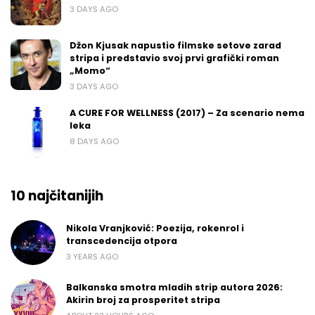
3 DAYS AGO
Džon Kjusak napustio filmske setove zarad
stripa i predstavio svoj prvi grafički roman
„Momo“
3 DAYS AGO
A CURE FOR WELLNESS (2017) – Za scenario nema
leka
8 DAYS AGO
10 najčitanijih
Nikola Vranjković: Poezija, rokenrol i
transcedencija otpora
3 YEARS AGO
Balkanska smotra mladih strip autora 2026:
Akirin broj za prosperitet stripa