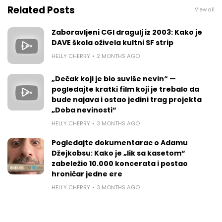
Related Posts
View all
Zaboravljeni CGI dragulj iz 2003: Kako je
DAVE škola oživela kultni SF strip
HELLY CHERRY
2 MONTHS AGO
„Dečak koji je bio suviše nevin“ —
pogledajte kratki film koji je trebalo da
bude najava i ostao jedini trag projekta
„Doba nevinosti“
HELLY CHERRY
3 MONTHS AGO
Pogledajte dokumentarac o Adamu
Džejkobsu: Kako je „lik sa kasetom“
zabeležio 10.000 koncerata i postao
hroničar jedne ere
HELLY CHERRY
3 MONTHS AGO