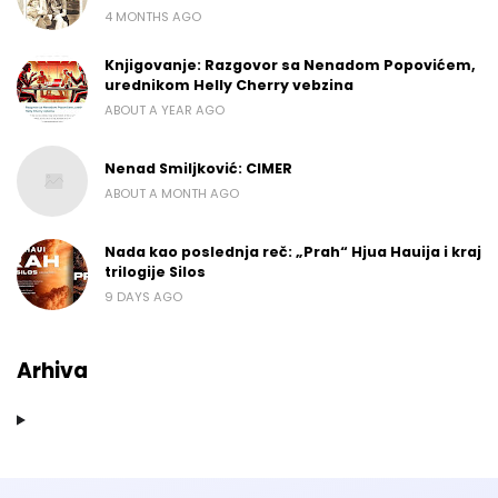
4 MONTHS AGO
Knjigovanje: Razgovor sa Nenadom Popovićem,
urednikom Helly Cherry vebzina
ABOUT A YEAR AGO
Nenad Smiljković: CIMER
ABOUT A MONTH AGO
Nada kao poslednja reč: „Prah“ Hjua Hauija i kraj
trilogije Silos
9 DAYS AGO
Arhiva