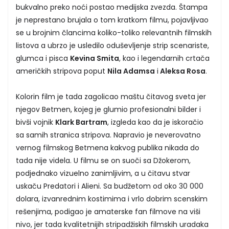
bukvalno preko noći postao medijska zvezda. Štampa
je neprestano brujala o tom kratkom filmu, pojavljivao
se u brojnim člancima koliko-toliko relevantnih filmskih
listova a ubrzo je usledilo oduševljenje strip scenariste,
glumca i pisca
Kevina Smita
, kao i legendarnih crtača
američkih stripova poput
Nila Adamsa
i
Aleksa Rosa
.
Kolorin film je tada zagolicao maštu čitavog sveta jer
njegov Betmen, kojeg je glumio profesionalni bilder i
bivši vojnik
Klark Bartram
, izgleda kao da je iskoračio
sa samih stranica stripova. Napravio je neverovatno
vernog filmskog Betmena kakvog publika nikada do
tada nije videla. U filmu se on suoči sa Džokerom,
podjednako vizuelno zanimljivim, a u čitavu stvar
uskaču Predatori i Alieni. Sa budžetom od oko 30 000
dolara, izvanrednim kostimima i vrlo dobrim scenskim
rešenjima, podigao je amaterske fan filmove na viši
nivo, jer tada kvalitetnijih stripadžiskih filmskih uradaka