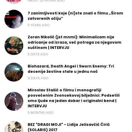
ABOUT 23 HOURS AGO
7 zanimljivosti koje (ni)ste znali o filmu „Širom
zatvorenih očiju“
5 YEARS AGO
Zoran Nikolić (jst mnml): Minimalizam nije
odricanje od izraza, već potraga za njegovom
suštinom | INTERVJU
5 DAYS AGO
Biohazard, Death Angel i Sworn Enemy: Tri
decenije žestine stale u jednu noć
9 DAYS AGO
Miroslav Stašić o filmu i monografiji
posvećenim Zvoncekovoj bilježnici: Podsetili
smo ljude na jedan dobar i originalni bend |
INTERVJU
5 MONTHS AGO
BEZ "DRAGI MOJI" - Lidija Jelisavčić Ćirić
(SOLARIS) 2017