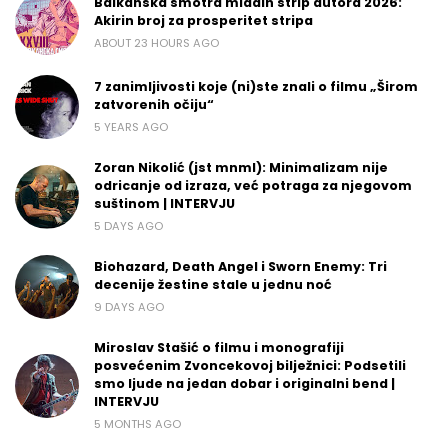
Balkanska smotra mladih strip autora 2026:
Akirin broj za prosperitet stripa
ABOUT 23 HOURS AGO
7 zanimljivosti koje (ni)ste znali o filmu „Širom
zatvorenih očiju“
5 YEARS AGO
Zoran Nikolić (jst mnml): Minimalizam nije
odricanje od izraza, već potraga za njegovom
suštinom | INTERVJU
5 DAYS AGO
Biohazard, Death Angel i Sworn Enemy: Tri
decenije žestine stale u jednu noć
9 DAYS AGO
Miroslav Stašić o filmu i monografiji
posvećenim Zvoncekovoj bilježnici: Podsetili
smo ljude na jedan dobar i originalni bend |
INTERVJU
5 MONTHS AGO