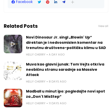
Facebook
Related Posts
View all
Novi Dinosaur Jr. singl „Blowin' Up“
direktan je i nedvosmislen komentar na
trenutnu društveno-političku klimu u SAD
HELLY CHERRY
A DAY AGO
Muva kao glavni junak: Tom Vejts otkriva
neobičnu stranu saradnje sa Massive
Attack
HELLY CHERRY
8 DAYS AGO
Madball u minut ipo: pogledajte novi spot
za „Don't MisStep“
HELLY CHERRY
11 DAYS AGO