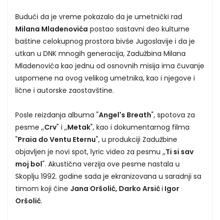
Budući da je vreme pokazalo da je umetnički rad
Milana Mladenovića
postao sastavni deo kulturne
baštine celokupnog prostora bivše Jugoslavije i da je
utkan u DNK mnogih generacija, Zadužbina Milana
Mladenovića kao jednu od osnovnih misija ima čuvanje
uspomene na ovog velikog umetnika, kao i njegove i
lične i autorske zaostavštine.
Posle reizdanja albuma "
Angel's Breath
", spotova za
pesme ,,
Crv
" i ,,
Metak
", kao i dokumentarnog filma
"
Praia do Ventu Eternu
", u produkciji Zadužbine
objavljen je novi spot, lyric video za pesmu ,,
Ti si sav
moj bol
". Akustična verzija ove pesme nastala u
Skoplju 1992. godine sada je ekranizovana u saradnji sa
timom koji čine
Jana Oršolić, Darko Arsić
i
Igor
Oršolić
.