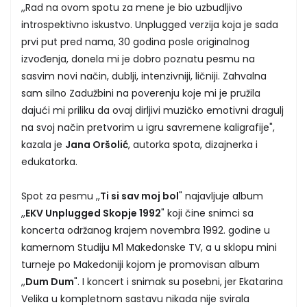
,,Rad na ovom spotu za mene je bio uzbudljivo
introspektivno iskustvo. Unplugged verzija koja je sada
prvi put pred nama, 30 godina posle originalnog
izvođenja, donela mi je dobro poznatu pesmu na
sasvim novi način, dublji, intenzivniji, ličniji. Zahvalna
sam silno Zadužbini na poverenju koje mi je pružila
dajući mi priliku da ovaj dirljivi muzičko emotivni dragulj
na svoj način pretvorim u igru savremene kaligrafije",
kazala je
Jana Oršolić
, autorka spota, dizajnerka i
edukatorka.
Spot za pesmu ,,
Ti si sav moj bol
" najavljuje album
,,
EKV Unplugged Skopje 1992
" koji čine snimci sa
koncerta održanog krajem novembra 1992. godine u
kamernom Studiju M1 Makedonske TV, a u sklopu mini
turneje po Makedoniji kojom je promovisan album
,,
Dum Dum
". I koncert i snimak su posebni, jer Ekatarina
Velika u kompletnom sastavu nikada nije svirala