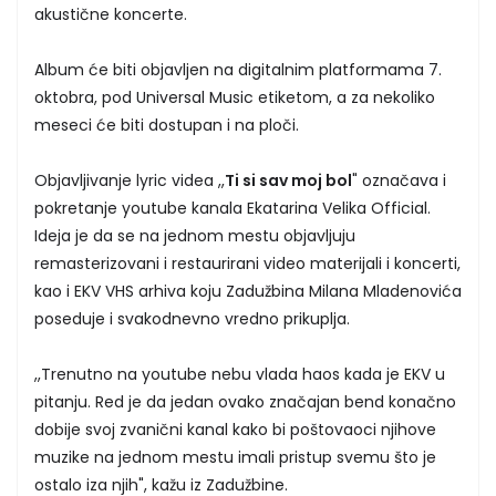
akustične koncerte.
Album će biti objavljen na digitalnim platformama 7.
oktobra, pod Universal Music etiketom, a za nekoliko
meseci će biti dostupan i na ploči.
Objavljivanje lyric videa ,,
Ti si sav moj bol
" označava i
pokretanje youtube kanala Ekatarina Velika Official.
Ideja je da se na jednom mestu objavljuju
remasterizovani i restaurirani video materijali i koncerti,
kao i EKV VHS arhiva koju Zadužbina Milana Mladenovića
poseduje i svakodnevno vredno prikuplja.
,,Trenutno na youtube nebu vlada haos kada je EKV u
pitanju. Red je da jedan ovako značajan bend konačno
dobije svoj zvanični kanal kako bi poštovaoci njihove
muzike na jednom mestu imali pristup svemu što je
ostalo iza njih", kažu iz Zadužbine.