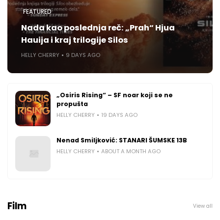
FEATURED
Nada kao poslednja reč: „Prah“ Hjua
Hauija i kraj trilogije Silos
HELLY CHERRY
9 DAYS AGO
„Osiris Rising“ – SF noar koji se ne
propušta
HELLY CHERRY
19 DAYS AGO
Nenad Smiljković: STANARI ŠUMSKE 13B
HELLY CHERRY
ABOUT A MONTH AGO
Film
View all