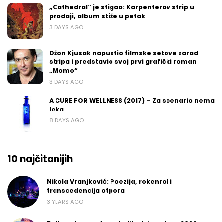
„Cathedral“ je stigao: Karpenterov strip u
prodaji, album stiže u petak
3 DAYS AGO
Džon Kjusak napustio filmske setove zarad
stripa i predstavio svoj prvi grafički roman
„Momo“
3 DAYS AGO
A CURE FOR WELLNESS (2017) – Za scenario nema
leka
8 DAYS AGO
10 najčitanijih
Nikola Vranjković: Poezija, rokenrol i
transcedencija otpora
3 YEARS AGO