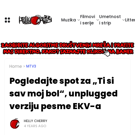
Filmovi
Umetnost
Muzika
Litte
i serije
i strip
Home
MTV3
Pogledajte spot za „Ti si
sav moj bol“, unplugged
verziju pesme EKV-a
HELLY CHERRY
4 YEARS AGO