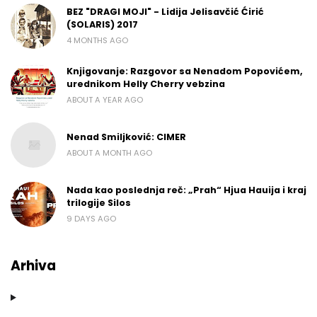
BEZ "DRAGI MOJI" - Lidija Jelisavčić Ćirić
(SOLARIS) 2017
4 MONTHS AGO
Knjigovanje: Razgovor sa Nenadom Popovićem,
urednikom Helly Cherry vebzina
ABOUT A YEAR AGO
Nenad Smiljković: CIMER
ABOUT A MONTH AGO
Nada kao poslednja reč: „Prah“ Hjua Hauija i kraj
trilogije Silos
9 DAYS AGO
Arhiva