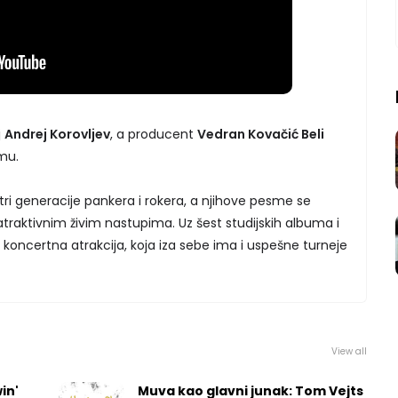
j
Andrej Korovljev
, a producent
Vedran Kovačić Beli
smu.
 tri generacije pankera i rokera, a njihove pesme se
traktivnim živim nastupima. Uz šest studijskih albuma i
a koncertna atrakcija, koja iza sebe ima i uspešne turneje
View all
in'
Muva kao glavni junak: Tom Vejts