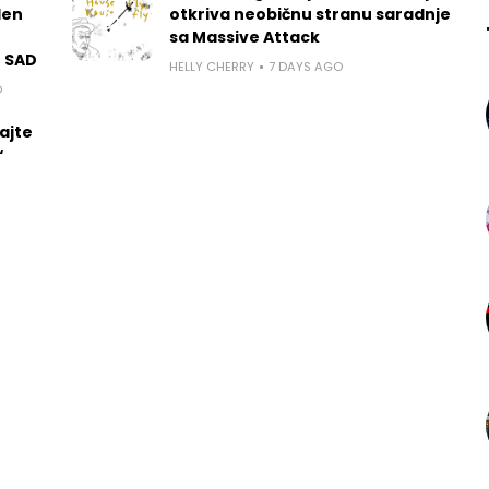
len
otkriva neobičnu stranu saradnje
sa Massive Attack
u SAD
HELLY CHERRY
7 DAYS AGO
O
ajte
“