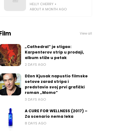
HELLY CHERRY
ABOUT A MONTH AGO
Film
View all
„Cathedral“ je stigao:
Karpenterov strip u prodaji,
album stiže u petak
2 DAYS AGO
Džon Kjusak napustio filmske
setove zarad stripa i
predstavio svoj prvi grafički
roman „Momo“
3 DAYS AGO
A CURE FOR WELLNESS (2017) –
Za scenario nema leka
8 DAYS AGO