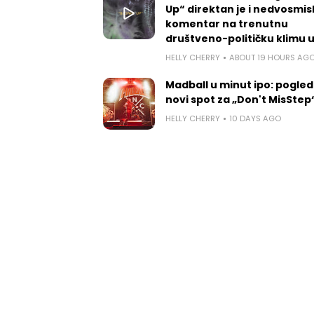
Up“ direktan je i nedvosmis
komentar na trenutnu
društveno-političku klimu 
HELLY CHERRY
ABOUT 19 HOURS AG
Madball u minut ipo: pogled
novi spot za „Don't MisStep
HELLY CHERRY
10 DAYS AGO