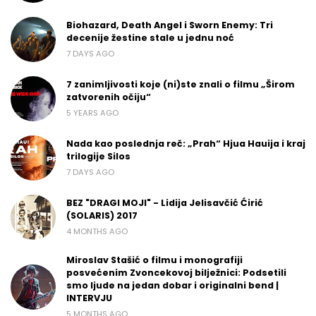
Biohazard, Death Angel i Sworn Enemy: Tri
decenije žestine stale u jednu noć
7 DAYS AGO
7 zanimljivosti koje (ni)ste znali o filmu „Širom
zatvorenih očiju“
5 YEARS AGO
Nada kao poslednja reč: „Prah“ Hjua Hauija i kraj
trilogije Silos
7 DAYS AGO
BEZ "DRAGI MOJI" - Lidija Jelisavčić Ćirić
(SOLARIS) 2017
4 MONTHS AGO
Miroslav Stašić o filmu i monografiji
posvećenim Zvoncekovoj bilježnici: Podsetili
smo ljude na jedan dobar i originalni bend |
INTERVJU
5 MONTHS AGO