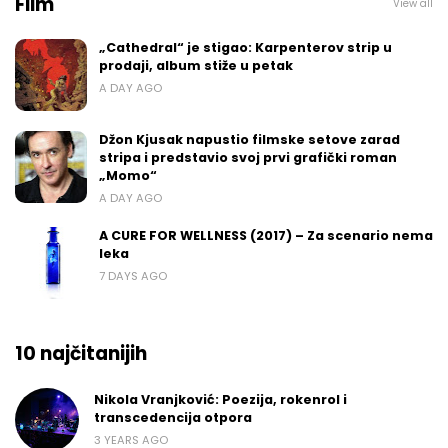
Film
View all
„Cathedral“ je stigao: Karpenterov strip u
prodaji, album stiže u petak
A DAY AGO
Džon Kjusak napustio filmske setove zarad
stripa i predstavio svoj prvi grafički roman
„Momo“
A DAY AGO
A CURE FOR WELLNESS (2017) – Za scenario nema
leka
7 DAYS AGO
10 najčitanijih
Nikola Vranjković: Poezija, rokenrol i
transcedencija otpora
3 YEARS AGO