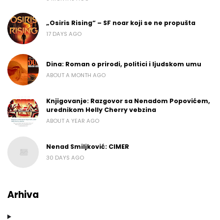
„Osiris Rising“ – SF noar koji se ne propušta
17 DAYS AGO
Dina: Roman o prirodi, politici i ljudskom umu
ABOUT A MONTH AGO
Knjigovanje: Razgovor sa Nenadom Popovićem,
urednikom Helly Cherry vebzina
ABOUT A YEAR AGO
Nenad Smiljković: CIMER
30 DAYS AGO
Arhiva