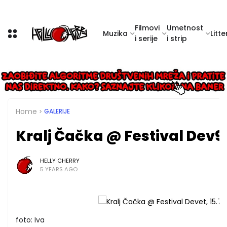
Filmovi
Umetnost
Muzika
Litte
i serije
i strip
Home
GALERIJE
Kralj Čačka @ Festival Dev9t,
HELLY CHERRY
5 YEARS AGO
foto: Iva