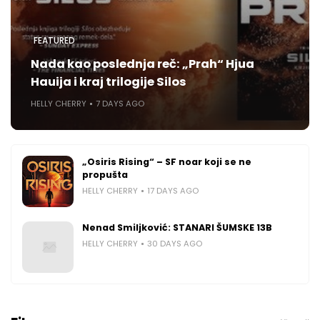
FEATURED
Nada kao poslednja reč: „Prah“ Hjua
Hauija i kraj trilogije Silos
HELLY CHERRY
7 DAYS AGO
„Osiris Rising“ – SF noar koji se ne
propušta
HELLY CHERRY
17 DAYS AGO
Nenad Smiljković: STANARI ŠUMSKE 13B
HELLY CHERRY
30 DAYS AGO