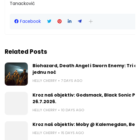
Tanack
Facebook
Related Posts
Biohazard, Death Angel i Sworn Enemy: Tri de
jednu noć
HELLY CHERRY
7 DAYS AGO
Kroz naš objektiv: Godsmack, Black Sonic Pe
26.7.2026.
HELLY CHERRY
10 DAYS AGO
Kroz naš objektiv: Moby @ Kalemegdan, Beogr
HELLY CHERRY
15 DAYS AGO