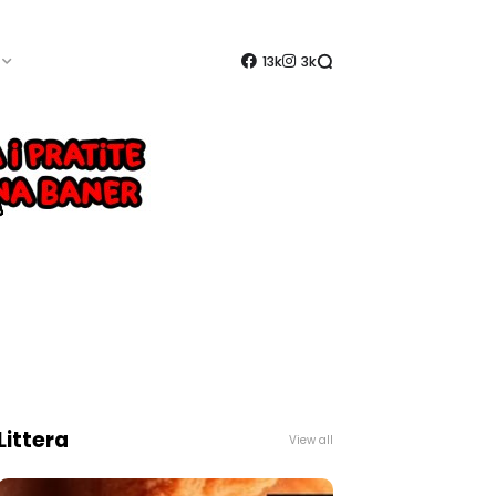
13k
3k
Littera
View all