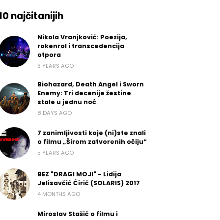
10 najčitanijih
Nikola Vranjković: Poezija,
rokenrol i transcedencija
otpora
3 YEARS AGO
Biohazard, Death Angel i Sworn
Enemy: Tri decenije žestine
stale u jednu noć
8 DAYS AGO
7 zanimljivosti koje (ni)ste znali
o filmu „Širom zatvorenih očiju“
5 YEARS AGO
BEZ "DRAGI MOJI" - Lidija
Jelisavčić Ćirić (SOLARIS) 2017
4 MONTHS AGO
Miroslav Stašić o filmu i