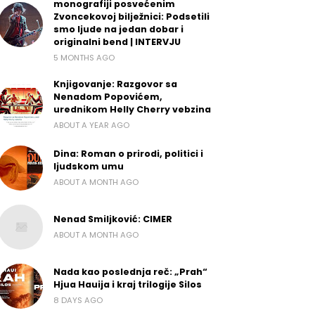
monografiji posvećenim
Zvoncekovoj bilježnici: Podsetili
smo ljude na jedan dobar i
originalni bend | INTERVJU
5 MONTHS AGO
Knjigovanje: Razgovor sa
Nenadom Popovićem,
urednikom Helly Cherry vebzina
ABOUT A YEAR AGO
Dina: Roman o prirodi, politici i
ljudskom umu
ABOUT A MONTH AGO
Nenad Smiljković: CIMER
ABOUT A MONTH AGO
Nada kao poslednja reč: „Prah“
Hjua Hauija i kraj trilogije Silos
8 DAYS AGO