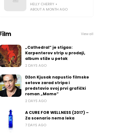
HELLY CHERRY
ABOUT A MONTH AGO
Film
View all
„Cathedral“ je stigao:
Karpenterov strip u prodaji,
album stiže u petak
2 DAYS AGO
Džon Kjusak napustio filmske
setove zarad stripa i
predstavio svoj prvi grafički
roman „Momo“
2 DAYS AGO
A CURE FOR WELLNESS (2017) –
Za scenario nema leka
7 DAYS AGO