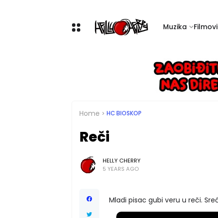
Muzika
Filmovi 
Home
HC BIOSKOP
Reči
HELLY CHERRY
5 YEARS AGO
Mladi pisac gubi veru u reči. Sre