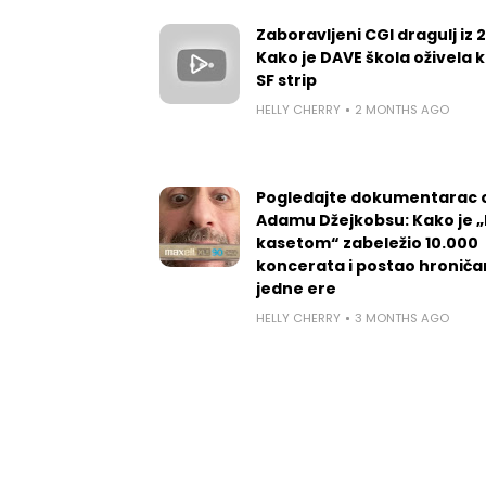
Zaboravljeni CGI dragulj iz 
Kako je DAVE škola oživela k
SF strip
HELLY CHERRY
2 MONTHS AGO
Pogledajte dokumentarac 
Adamu Džejkobsu: Kako je „l
kasetom“ zabeležio 10.000
koncerata i postao hroniča
jedne ere
HELLY CHERRY
3 MONTHS AGO