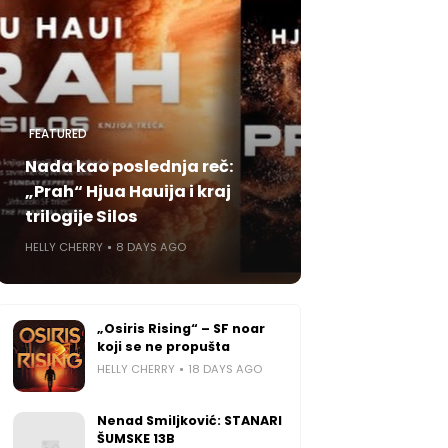
FEATURED
Nada kao poslednja reč:
„Prah“ Hjua Hauija i kraj
trilogije Silos
HELLY CHERRY
8 DAYS AGO
„Osiris Rising“ – SF noar
koji se ne propušta
HELLY CHERRY
18 DAYS AGO
Nenad Smiljković: STANARI
ŠUMSKE 13B