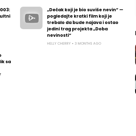
2003:
„Dečak koji je bio suviše nevin“ —
ultni
pogledajte kratki film koji je
trebalo da bude najava i ostao
jedini trag projekta „Doba
nevinosti“
HELLY CHERRY
3 MONTHS AGO
o
ik sa
r