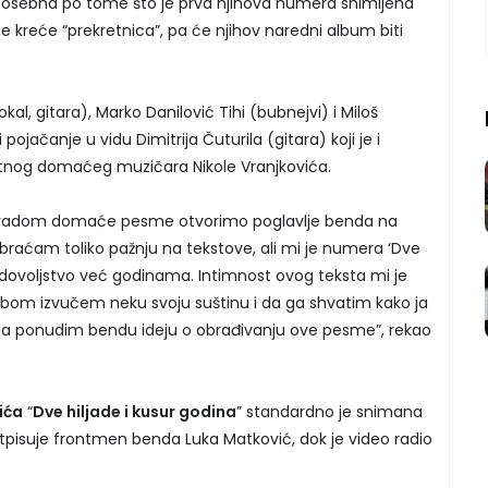
e posebna po tome što je prva njihova numera snimljena
 kreće “prekretnica”, pa će njihov naredni album biti
al, gitara), Marko Danilović Tihi (bubnejvi) i Miloš
ojačanje u vidu Dimitrija Čuturila (gitara) koji je i
tnog domaćeg muzičara Nikole Vranjkovića.
obradom domaće pesme otvorimo poglavlje benda na
braćam toliko pažnju na tekstove, ali mi je numera ‘Dve
zadovoljstvo već godinama. Intimnost ovog teksta mi je
obom izvučem neku svoju suštinu i da ga shvatim kako ja
 da ponudim bendu ideju o obrađivanju ove pesme”, rekao
ića
“
Dve hiljade i kusur godina
” standardno je snimana
otpisuje frontmen benda Luka Matković, dok je video radio