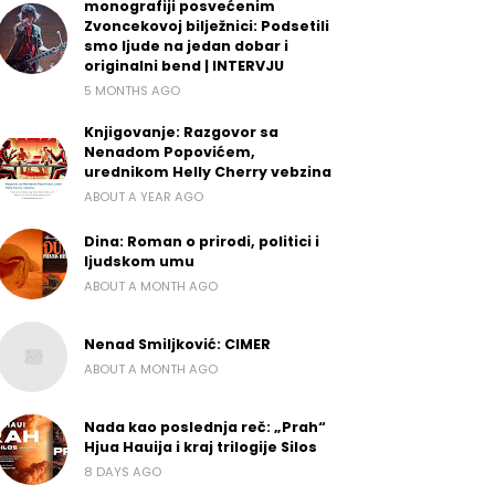
monografiji posvećenim
Zvoncekovoj bilježnici: Podsetili
smo ljude na jedan dobar i
originalni bend | INTERVJU
5 MONTHS AGO
Knjigovanje: Razgovor sa
Nenadom Popovićem,
urednikom Helly Cherry vebzina
ABOUT A YEAR AGO
Dina: Roman o prirodi, politici i
ljudskom umu
ABOUT A MONTH AGO
Nenad Smiljković: CIMER
ABOUT A MONTH AGO
Nada kao poslednja reč: „Prah“
Hjua Hauija i kraj trilogije Silos
8 DAYS AGO