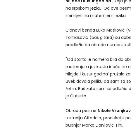
hiljade i kusur godina
”, koja j
na srpskom jeziku. Od ove pesme
snimljen na maternjem jeziku.
Članovi benda Luka Matković (vok
Tomasović (bas gitara) su dobili p
predložio da obrade numeru kul
"Od starta je namera bila da 
maternjem jeziku. Ja inače ne o
hilajde i kusur godina’ pružala 
uvek davala priliku da sam sa s
želim. Baš zato sam se odlučio
je Čuturilo.
Obrada pesme
Nikole Vranjkov
u studiju Citadela, produkciju p
bubnjar Marko Danilović Tihi.