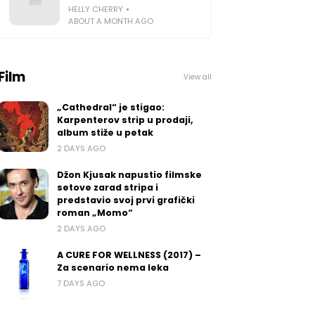
HELLY CHERRY
ABOUT A MONTH AGO
Film
View all
„Cathedral“ je stigao:
Karpenterov strip u prodaji,
album stiže u petak
2 DAYS AGO
Džon Kjusak napustio filmske
setove zarad stripa i
predstavio svoj prvi grafički
roman „Momo“
2 DAYS AGO
A CURE FOR WELLNESS (2017) –
Za scenario nema leka
7 DAYS AGO