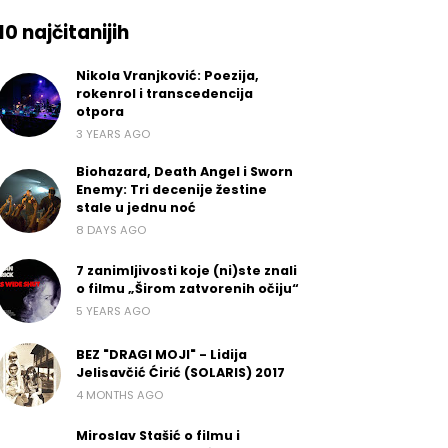
10 najčitanijih
Nikola Vranjković: Poezija,
rokenrol i transcedencija
otpora
3 YEARS AGO
Biohazard, Death Angel i Sworn
Enemy: Tri decenije žestine
stale u jednu noć
8 DAYS AGO
7 zanimljivosti koje (ni)ste znali
o filmu „Širom zatvorenih očiju“
5 YEARS AGO
BEZ "DRAGI MOJI" - Lidija
Jelisavčić Ćirić (SOLARIS) 2017
4 MONTHS AGO
Miroslav Stašić o filmu i