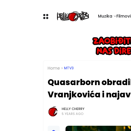
Muzika
Filmovi 
Home
MTV3
Quasarborn obradil
Vranjkovića i najav
HELLY CHERRY
5 YEARS AGO