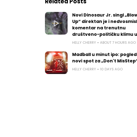
Related Posts
Novi Dinosaur Jr. singl „Blow
Up“ direktan je i nedvosmis
komentar na trenutnu
društveno-političku klimu 
HELLY CHERRY
ABOUT 7 HOURS AGO
Madball u minut ipo: pogled
novi spot za „Don't MisStep
HELLY CHERRY
10 DAYS AGO