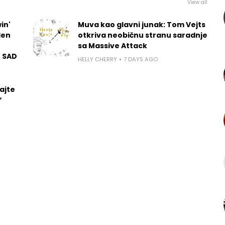
View all
in'
Muva kao glavni junak: Tom Vejts
len
otkriva neobičnu stranu saradnje
sa Massive Attack
u SAD
HELLY CHERRY
7 DAYS AGO
ajte
“