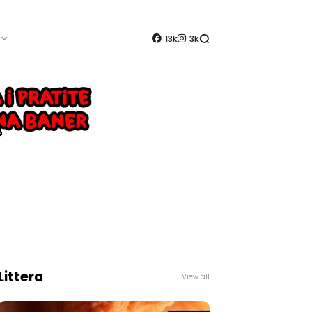
13k
3k
Littera
View all