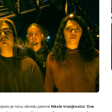
bjavio je novu obradu pesme
Nikole Vranjkovića
“
Dve