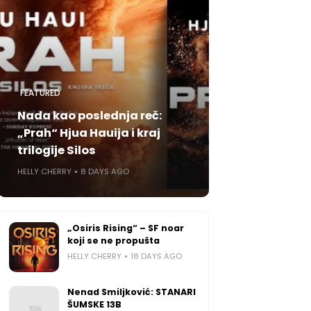
FEATURED
Nada kao poslednja reč:
„Prah“ Hjua Hauija i kraj
trilogije Silos
HELLY CHERRY
8 DAYS AGO
„Osiris Rising“ – SF noar
koji se ne propušta
HELLY CHERRY
18 DAYS AGO
Nenad Smiljković: STANARI
ŠUMSKE 13B