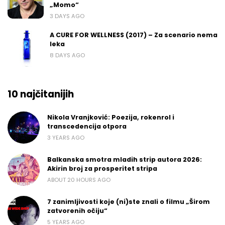
„Momo“
3 DAYS AGO
A CURE FOR WELLNESS (2017) – Za scenario nema
leka
8 DAYS AGO
10 najčitanijih
Nikola Vranjković: Poezija, rokenrol i
transcedencija otpora
3 YEARS AGO
Balkanska smotra mladih strip autora 2026:
Akirin broj za prosperitet stripa
ABOUT 20 HOURS AGO
7 zanimljivosti koje (ni)ste znali o filmu „Širom
zatvorenih očiju“
5 YEARS AGO