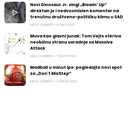
Novi Dinosaur Jr. singl „Blowin' Up“
direktan je i nedvosmislen komentar na
trenutnu društveno-političku klimu u SAD
HELLY CHERRY
A DAY AGO
Muva kao glavni junak: Tom Vejts otkriva
neobičnu stranu saradnje sa Massive
Attack
HELLY CHERRY
7 DAYS AGO
Madball u minut ipo: pogledajte novi spot
za „Don't MisStep“
HELLY CHERRY
11 DAYS AGO