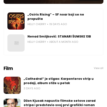
„Osiris Rising“ – SF noar koji se ne
propušta
HELLY CHERRY
19 DAYS AGO
Nenad Smiljković: STANARI ŠUMSKE 13B
HELLY CHERRY
ABOUT A MONTH AGO
Film
View all
„Cathedral“ je stigao: Karpenterov strip u
prodaji, album stiže u petak
3 DAYS AGO
Džon Kjusak napustio filmske setove zarad
stripa i predstavio svoj prvi grafički roman