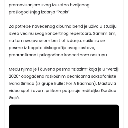
promovisanjem svog izuzetno hvaljenog
prošlogodišnjeg izdanja “Popis”.
Za potrebe navedenog albuma bend je uživo u studiju
izveo većinu svog koncertnog repertoara. Samim tim,
na tom svojevrsnom best of izdanju, našle su se
pesme iz bogate diskografije ovog sastava,
prearanžirane i prilagođene koncertnom nastupu.
Među njima je i čuvena pesma “Izlazim” koja je u “verziji
2020” obogaćena raskošnim deonicama saksofoniste
Ivana Simića (iz grupe Bullet For A Badman). Maštoviti
video spot i ovom prilikom potpisuje rediteljka Đurđica
Gajić.