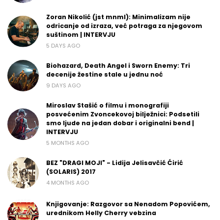
Zoran Nikolić (jst mnml): Minimalizam nije
odricanje od izraza, već potraga za njegovom
suštinom | INTERVJU
5 DAYS AGO
Biohazard, Death Angel i Sworn Enemy: Tri
decenije žestine stale u jednu noć
9 DAYS AGO
Miroslav Stašić o filmu i monografiji
posvećenim Zvoncekovoj bilježnici: Podsetili
smo ljude na jedan dobar i originalni bend |
INTERVJU
5 MONTHS AGO
BEZ "DRAGI MOJI" - Lidija Jelisavčić Ćirić
(SOLARIS) 2017
4 MONTHS AGO
Knjigovanje: Razgovor sa Nenadom Popovićem,
urednikom Helly Cherry vebzina