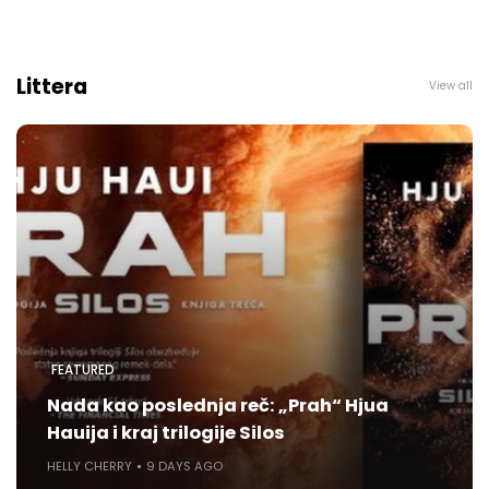
Littera
View all
FEATURED
Nada kao poslednja reč: „Prah“ Hjua
Hauija i kraj trilogije Silos
HELLY CHERRY
9 DAYS AGO