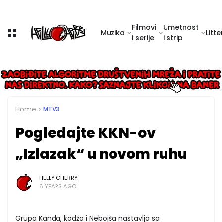
Filmovi
Umetnost
Muzika
Litte
i serije
i strip
Home
MTV3
Pogledajte KKN-ov
„Izlazak“ u novom ruhu
HELLY CHERRY
6 YEARS AGO
Grupa Kanda, kodža i Nebojša nastavlja sa