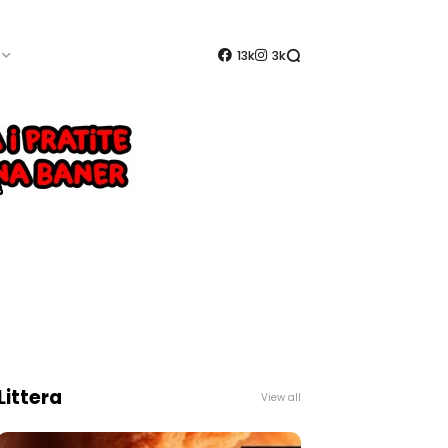
13k
3k
Littera
View all