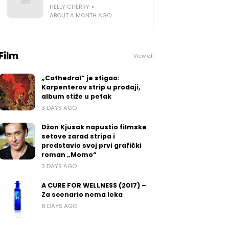
HELLY CHERRY
ABOUT A MONTH AGO
Film
View all
„Cathedral“ je stigao:
Karpenterov strip u prodaji,
album stiže u petak
3 DAYS AGO
Džon Kjusak napustio filmske
setove zarad stripa i
predstavio svoj prvi grafički
roman „Momo“
3 DAYS AGO
A CURE FOR WELLNESS (2017) –
Za scenario nema leka
8 DAYS AGO