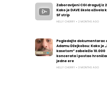
Zaboravljeni CGI dragulj iz 
Kako je DAVE škola oživela k
SF strip
HELLY CHERRY
2 MONTHS AGO
Pogledajte dokumentarac 
Adamu Džejkobsu: Kako je „l
kasetom“ zabeležio 10.000
koncerata i postao hroniča
jedne ere
HELLY CHERRY
3 MONTHS AGO