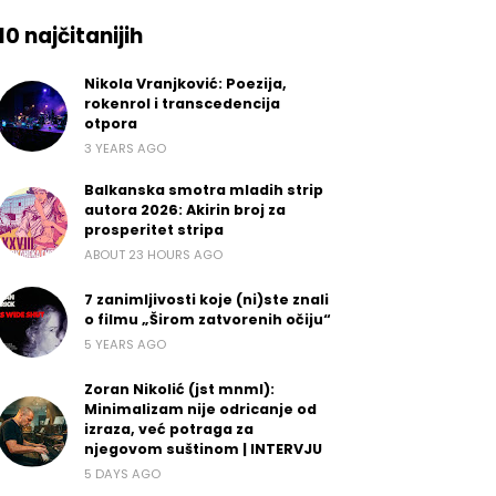
10 najčitanijih
Nikola Vranjković: Poezija,
rokenrol i transcedencija
otpora
3 YEARS AGO
Balkanska smotra mladih strip
autora 2026: Akirin broj za
prosperitet stripa
ABOUT 23 HOURS AGO
7 zanimljivosti koje (ni)ste znali
o filmu „Širom zatvorenih očiju“
5 YEARS AGO
Zoran Nikolić (jst mnml):
Minimalizam nije odricanje od
izraza, već potraga za
njegovom suštinom | INTERVJU
5 DAYS AGO