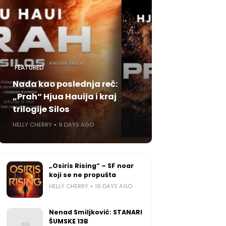
FEATURED
Nada kao poslednja reč:
„Prah“ Hjua Hauija i kraj
trilogije Silos
HELLY CHERRY
9 DAYS AGO
„Osiris Rising“ – SF noar
koji se ne propušta
HELLY CHERRY
19 DAYS AGO
Nenad Smiljković: STANARI
ŠUMSKE 13B