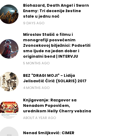
Biohazard, Death Angel i Sworn
Enemy: Tri decenije žestine
stale u jednu noć
9 DAYS AGO
Miroslav Stašić o filmu i
monografiji posvećenim
Zvoncekovoj bilježnici: Podsetili
smo ljude na jedan dobar i
originalni bend | INTERVJU
5 MONTHS AGO
BEZ "DRAGI MOJI" - Lidija
Jelisavčić Ćirić (SOLARIS) 2017
4 MONTHS AGO
Knjigovanje: Razgovor sa
Nenadom Popovićem,
urednikom Helly Cherry vebzina
ABOUT A YEAR AGO
Nenad Smiljković: CIMER