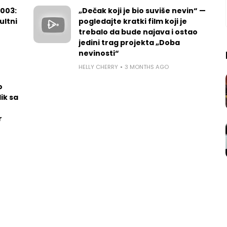
2003:
„Dečak koji je bio suviše nevin“ —
ultni
pogledajte kratki film koji je
trebalo da bude najava i ostao
jedini trag projekta „Doba
nevinosti“
HELLY CHERRY
3 MONTHS AGO
o
ik sa
r