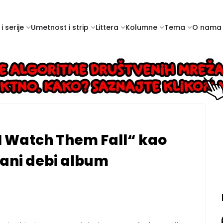
i serije
Umetnost i strip
Littera
Kolumne
Tema
O nama
I Watch Them Fall“ kao
ani debi album