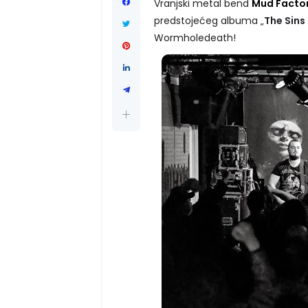
Vranjski metal bend
Mud Facto
predstojećeg albuma „
The Sins
Wormholedeath!