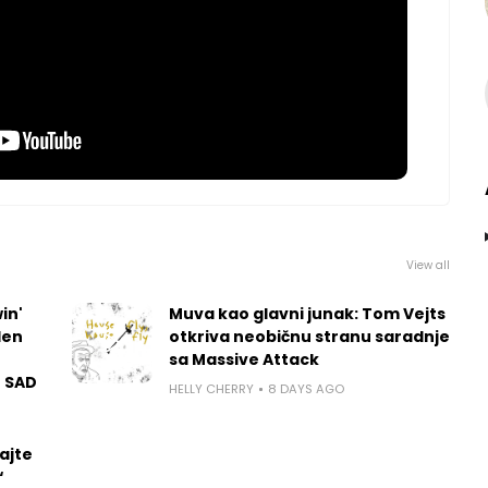
View all
in'
Muva kao glavni junak: Tom Vejts
len
otkriva neobičnu stranu saradnje
sa Massive Attack
u SAD
HELLY CHERRY
8 DAYS AGO
ajte
“