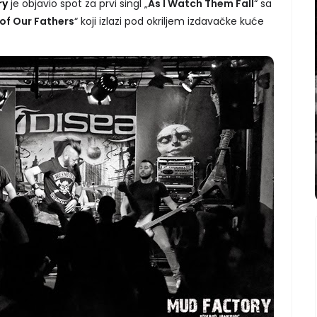
ry
je objavio spot za prvi singl „
As I Watch Them Fall
“ sa
 of Our Fathers
“ koji izlazi pod okriljem izdavačke kuće