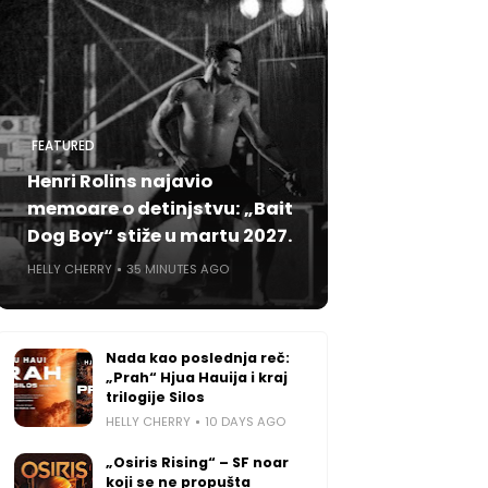
FEATURED
Henri Rolins najavio
memoare o detinjstvu: „Bait
Dog Boy“ stiže u martu 2027.
HELLY CHERRY
35 MINUTES AGO
Nada kao poslednja reč:
„Prah“ Hjua Hauija i kraj
trilogije Silos
HELLY CHERRY
10 DAYS AGO
„Osiris Rising“ – SF noar
koji se ne propušta