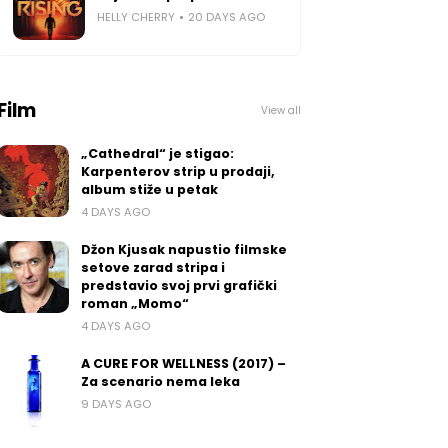
HELLY CHERRY
20 DAYS AGO
Film
View all
„Cathedral“ je stigao:
Karpenterov strip u prodaji,
album stiže u petak
4 DAYS AGO
Džon Kjusak napustio filmske
setove zarad stripa i
predstavio svoj prvi grafički
roman „Momo“
4 DAYS AGO
A CURE FOR WELLNESS (2017) –
Za scenario nema leka
9 DAYS AGO