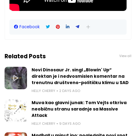
Facebook
Related Posts
View all
Novi Dinosaur Jr. singl „Blowin' Up“
direktan je i nedvosmislen komentar na
trenutnu društveno-političku klimu u SAD
HELLY CHERRY
2 DAYS AGO
Muva kao glavni junak: Tom Vejts otkriva
neobičnu stranu saradnje sa Massive
Attack
HELLY CHERRY
9 DAYS AGO
Madball u minut ipo: pogledajte novi spot