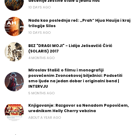
decenije žestine stale u jednu noć
10 DAYS AGO
Nada kao poslednja reč: „Prah“ Hjua Hauija i kraj
trilogije Silos
10 DAYS AGO
BEZ "DRAGI MOJI" - Lidija Jelisavčić Ćirić
(SOLARIS) 2017
4 MONTHS AGO
Miroslav Stašić o filmu i monografiji
posvećenim Zvoncekovoj bilježnici: Podsetili
smo ljude na jedan dobar i originalni bend |
INTERVJU
5 MONTHS AGO
Knjigovanje: Razgovor sa Nenadom Popovićem,
urednikom Helly Cherry vebzina
ABOUT A YEAR AGO