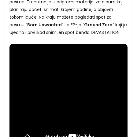
pesme. Trenutno je u pripremi materijal za album koji
planiraju početi snimati krajem godine, a objaviti
tokom iduće. Na kraju možete pogledati spot za
pesmu “
Born Unwanted
” sa EP-ja “
Ground Zero
” koji je
ujedno i prvi ikad snimljen spot benda DEVASTATION.