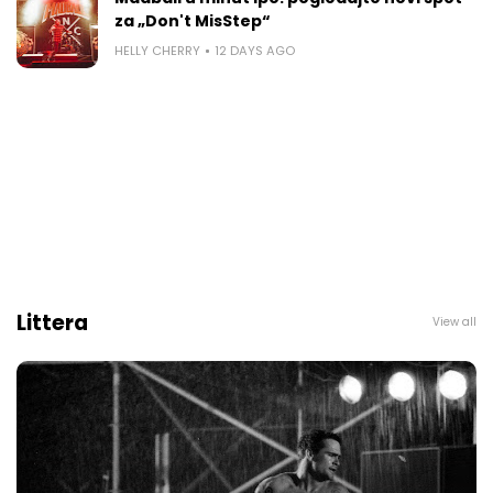
za „Don't MisStep“
HELLY CHERRY
12 DAYS AGO
Littera
View all