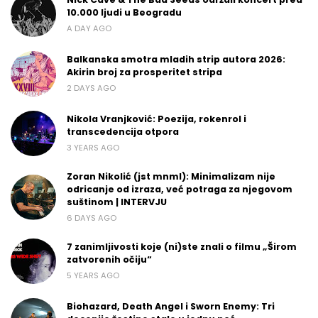
10.000 ljudi u Beogradu
A DAY AGO
Balkanska smotra mladih strip autora 2026:
Akirin broj za prosperitet stripa
2 DAYS AGO
Nikola Vranjković: Poezija, rokenrol i
transcedencija otpora
3 YEARS AGO
Zoran Nikolić (jst mnml): Minimalizam nije
odricanje od izraza, već potraga za njegovom
suštinom | INTERVJU
6 DAYS AGO
7 zanimljivosti koje (ni)ste znali o filmu „Širom
zatvorenih očiju“
5 YEARS AGO
Biohazard, Death Angel i Sworn Enemy: Tri