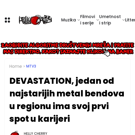
Filmovi
Umetnost
Muzika
Litte
i serije
i strip
Home
MTV3
DEVASTATION, jedan od
najstarijih metal bendova
u regionu ima svoj prvi
spot u karijeri
HELLY CHERRY