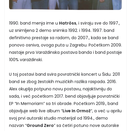
1990. band menja ime u
Hatröss
, i sviraju sve do 1997.,
uz snimljena 2 demo snimka 1992. i 1994. 1997. band
definitivno prestaje sa radom, do 2007., kada se band
ponovo osniva, ovoga puta u Zagrebu. Početkom 2009.
nastaje prva Varaždinska postava banda i band postaje
100% varaždinski.
U toj postavi band svira povratnički koncert u Šidu. 2011
band se zbog žestokih muzičkih razlika raspada. 2016.
Alex okuplja potpuno novu postavu, najaktivniju do
sada, i već početkom 2017. bend objavljuje povratnički
EP “In Memoriam” sa tri obrade. Početkom 2019., band
objavljuje web live album “
Live In Ormož
“, a već u aprilu
svoj prvi autorski studio materijal od 1994., demo
nazvan “
Ground Zero
” sa četiri potuno nove autorske