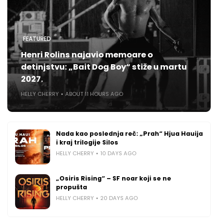
FEATURED
Henri Rolins najavio memoare o
detinjstvu: „Bait Dog Boy“ stiže u martu
2027.
HELLY CHERRY
ABOUT 11 HOURS AGO
Nada kao poslednja reč: „Prah“ Hjua Hauija
i kraj trilogije Silos
HELLY CHERRY
10 DAYS AGO
„Osiris Rising“ – SF noar koji se ne
propušta
HELLY CHERRY
20 DAYS AGO