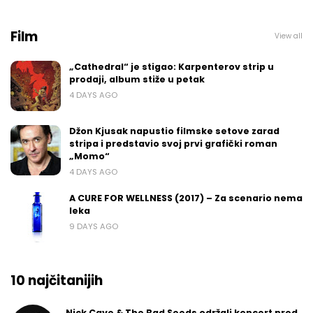
Film
View all
„Cathedral“ je stigao: Karpenterov strip u
prodaji, album stiže u petak
4 DAYS AGO
Džon Kjusak napustio filmske setove zarad
stripa i predstavio svoj prvi grafički roman
„Momo“
4 DAYS AGO
A CURE FOR WELLNESS (2017) – Za scenario nema
leka
9 DAYS AGO
10 najčitanijih
Nick Cave & The Bad Seeds održali koncert pred