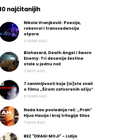
10 najčitanijih
Nikola Vranjković: Poezija,
rokenrol i transcedencija
otpora
3 YEARS AGO
Biohazard, Death Angel i Sworn
Enemy: Tri decenije žestine
stale u jednu noć
7 DAYS AGO
7 zanimljivosti koje (ni)ste znali
o filmu „Širom zatvorenih očiju“
5 YEARS AGO
Nada kao poslednja reč: „Prah“
Hjua Hauija i kraj trilogije Silos
7 DAYS AGO
BEZ "DRAGI MOJI" - Lidija