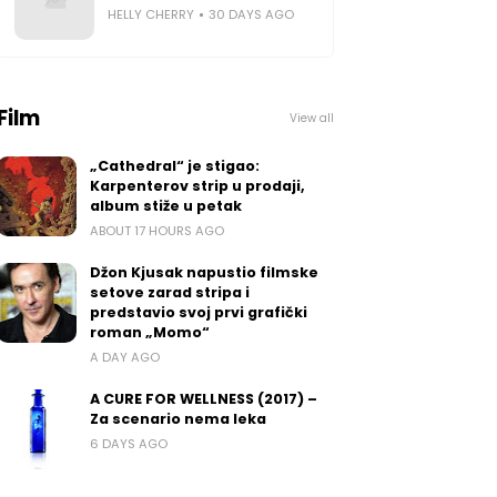
HELLY CHERRY
30 DAYS AGO
Film
View all
„Cathedral“ je stigao:
Karpenterov strip u prodaji,
album stiže u petak
ABOUT 17 HOURS AGO
Džon Kjusak napustio filmske
setove zarad stripa i
predstavio svoj prvi grafički
roman „Momo“
A DAY AGO
A CURE FOR WELLNESS (2017) –
Za scenario nema leka
6 DAYS AGO