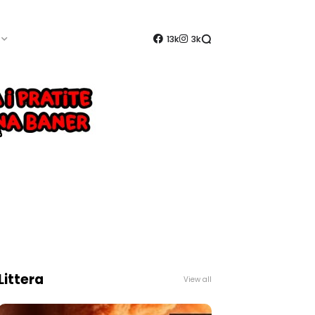
13k
3k
Littera
View all