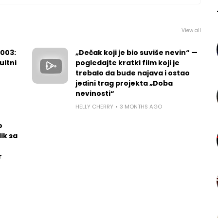
View all
2003:
„Dečak koji je bio suviše nevin“ —
ultni
pogledajte kratki film koji je
trebalo da bude najava i ostao
jedini trag projekta „Doba
nevinosti“
HELLY CHERRY
3 MONTHS AGO
o
ik sa
r