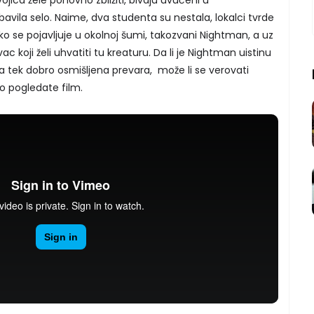
obavila selo. Naime, dva studenta su nestala, lokalci tvrde
ko se pojavljuje u okolnoj šumi, takozvani Nightman, a uz
c koji želi uhvatiti tu kreaturu. Da li je Nightman uistinu
upa tek dobro osmišljena prevara, može li se verovati
o pogledate film.