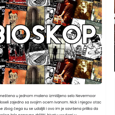
smeštena u jednom maleno izmišljeno selo Nevermoor
doseli zajedno sa svojim ocem Ivanom. Nick i njegov otac
e zbog čega su se udaljili i ovo im je savršena prilika da
vojica žele ponovno zbližiti, bivaju uvučeni u