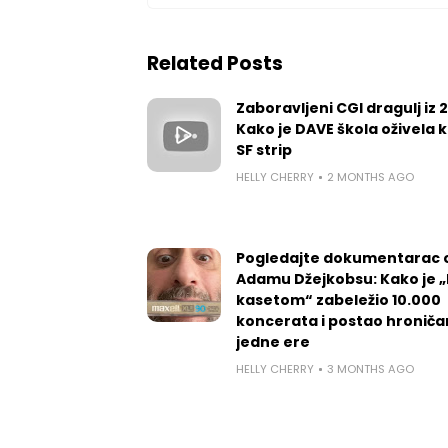
Related Posts
Zaboravljeni CGI dragulj iz 
Kako je DAVE škola oživela k
SF strip
HELLY CHERRY
2 MONTHS AGO
Pogledajte dokumentarac 
Adamu Džejkobsu: Kako je „l
kasetom“ zabeležio 10.000
koncerata i postao hroniča
jedne ere
HELLY CHERRY
3 MONTHS AGO