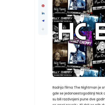
Radnja filma The Nightman je 
gde se jedanaestogodišnji Nick 
su bili razdvojeni pune dve godin
se opet povežu. Ali dok se njih d