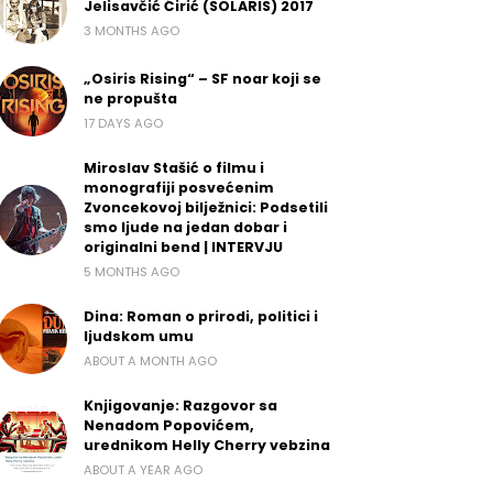
Jelisavčić Ćirić (SOLARIS) 2017
3 MONTHS AGO
„Osiris Rising“ – SF noar koji se
ne propušta
17 DAYS AGO
Miroslav Stašić o filmu i
monografiji posvećenim
Zvoncekovoj bilježnici: Podsetili
smo ljude na jedan dobar i
originalni bend | INTERVJU
5 MONTHS AGO
Dina: Roman o prirodi, politici i
ljudskom umu
ABOUT A MONTH AGO
Knjigovanje: Razgovor sa
Nenadom Popovićem,
urednikom Helly Cherry vebzina
ABOUT A YEAR AGO