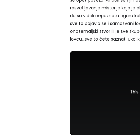
rasvetljavanje misterije koja je 
da su videli nepoznatu figuru ka
sve to pojavio se i samozvani lova
onozemaljski stvor ili je sve sk
lovcu…sve to ćete saznati ukolik