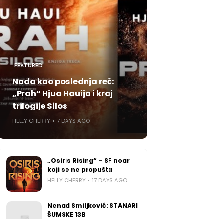
FEATURED
Nada kao poslednja reč:
„Prah“ Hjua Hauija i kraj
trilogije Silos
HELLY CHERRY
7 DAYS AGO
„Osiris Rising“ – SF noar
koji se ne propušta
HELLY CHERRY
17 DAYS AGO
Nenad Smiljković: STANARI
ŠUMSKE 13B