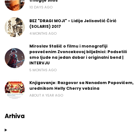
trilogije Silos
10 DAYS AGO
BEZ "DRAGI MOJI" - Lidija Jelisavčić Ćirić
(SOLARIS) 2017
4 MONTHS AGO
Miroslav Stašić o filmu i monografiji
posvećenim Zvoncekovoj bilježnici: Podsetili
smo ljude na jedan dobar i originalni bend |
INTERVJU
5 MONTHS AGO
Knjigovanje: Razgovor sa Nenadom Popovićem,
urednikom Helly Cherry vebzina
ABOUT A YEAR AGO
Arhiva