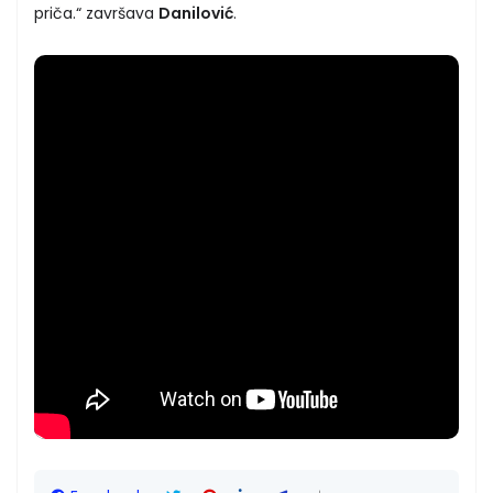
priča.“ završava
Danilović
.