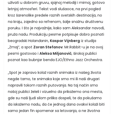
uživati u dobrom gruvu, sjajnoj melodiji i mirnoj, gotovo
letnjoj atmosferi. Tekst vodi slušaoce, na prvi pogled
kroz šarenolike predele raznih svetskih destinacija, no
na kraju, zajedno sa refrenom, šalje snažnu društvenu
poruku. I što je najvažnije, kako sam Aleksandar navodi,
pruža nadu. Produkciju pesme potpisuje dobro poznati
beogradski Holanđanin,
Kaspar Vijnberg
iz studija
„Zmaj“, a spot
Zoran Stefanov
. Mr.Rabbit-u je na ovoj
pesmi gostovao i
Aleksa Miljanović
, širokoj publici
poznat kao bubnjar benda EJO/Ethno Jazz Orchestra.
„Spot je zapravo kolaž raznih snimaka iz našeg života
negde tamo, te snimaka koje smo mi ili naši drugari
napravili tokom raznih putovanja. Na taj način smo
našoj publici želeli i vizuelno da prikažemo ona mesta,
gde su naši ljudi silom prilika dospeli, te da pokušamo
da iskažemo nadu, da će jednog dana ovakvi kolaži biti
samo jedan fin spomenar sa letovanja, a ne životna