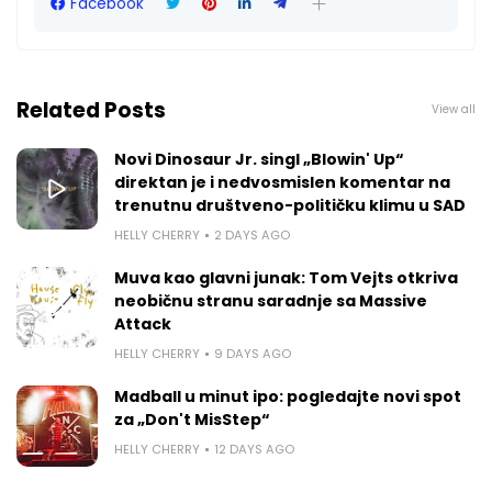
Facebook
Related Posts
View all
Novi Dinosaur Jr. singl „Blowin' Up“
direktan je i nedvosmislen komentar na
trenutnu društveno-političku klimu u SAD
HELLY CHERRY
2 DAYS AGO
Muva kao glavni junak: Tom Vejts otkriva
neobičnu stranu saradnje sa Massive
Attack
HELLY CHERRY
9 DAYS AGO
Madball u minut ipo: pogledajte novi spot
za „Don't MisStep“
HELLY CHERRY
12 DAYS AGO