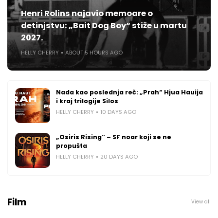
Henri Rolins najavio memoare o
detinjstvu: „Bait Dog Boy“ stiže u martu
2027.
HELLY CHERRY
ABOUT 5 HOURS AGO
Nada kao poslednja reč: „Prah“ Hjua Hauija
i kraj trilogije Silos
HELLY CHERRY
10 DAYS AGO
„Osiris Rising“ – SF noar koji se ne
propušta
HELLY CHERRY
20 DAYS AGO
Film
View all