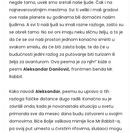
negde tamo, uvek smo sretali naše ljude. Čak i na
najneverovatnijim mestima. Svi ti veliki i mali gradovi
ove naše planete su godinama bili domaćini našim
ljudima. A svi ti naši ljudi su imali razne razloge, zašto su
se obreli tamo. No svi oni imaju neku sličnu želju, a to je
da će se ovi naši prostori jednom konačno smiriti u
svakom smislu, da će biti zaista bolje, te da će u
budućnosti jedini razlog za putovanje biti turizam ili
želja za avanturom. Ova pesma je za njih!“ kaže o
pesmi
Aleksandar Danilović
, frontmen benda Mr.
Rabbit.
Kako navodi
Aleksandar
, pesmu su upravo iz tih
razloga fizičke distance dugo radili. Konačno su je
završili onda, kada je novonastala situacija u svetu
primorala sve da mesec dana budu zatvoreni u svojim
domovima. Biće Bolje oslikava mirnije lice Mr.Rabbit-a,
pa ovaj put umesto u čvrstim rifovima, slušaoci mogu