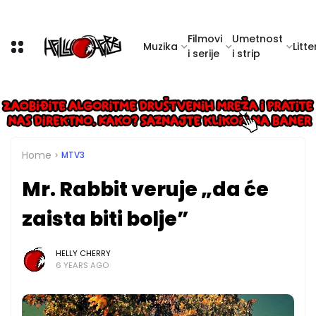
Filmovi
Umetnost
Muzika
Litte
i serije
i strip
Home
MTV3
Mr. Rabbit veruje „da će
zaista biti bolje”
HELLY CHERRY
6 YEARS AGO