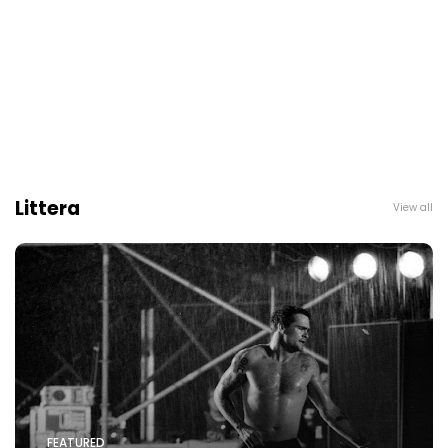
Littera
View all
FEATURED