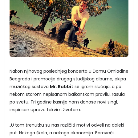
Nakon njihovog poslednjeg koncerta u Domu Omladine
Beograda i promocije drugog studijskog albuma, ekipa
muzičkog sastava
Mr. Rabbit
se igrom slučaja, a po
nekom starom nepisanom balkanskom pravilu, rasula
po svetu. Tri godine kasnije nam donose novi singl,
inspirisan upravo takvim životom:
„U tom trenutku su nas različiti motivi odveli na daleki
put. Nekoga škola, a nekoga ekonomija. Boraveći