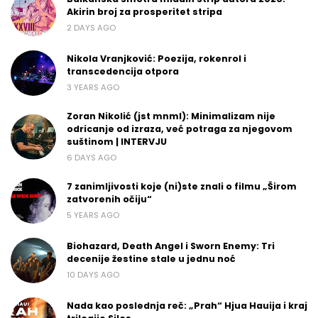
Akirin broj za prosperitet stripa
2 DAYS AGO
Nikola Vranjković: Poezija, rokenrol i
transcedencija otpora
3 YEARS AGO
Zoran Nikolić (jst mnml): Minimalizam nije
odricanje od izraza, već potraga za njegovom
suštinom | INTERVJU
6 DAYS AGO
7 zanimljivosti koje (ni)ste znali o filmu „Širom
zatvorenih očiju“
5 YEARS AGO
Biohazard, Death Angel i Sworn Enemy: Tri
decenije žestine stale u jednu noć
10 DAYS AGO
Nada kao poslednja reč: „Prah“ Hjua Hauija i kraj