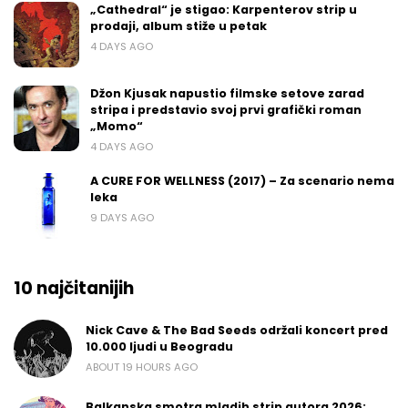
„Cathedral“ je stigao: Karpenterov strip u
prodaji, album stiže u petak
4 DAYS AGO
Džon Kjusak napustio filmske setove zarad
stripa i predstavio svoj prvi grafički roman
„Momo“
4 DAYS AGO
A CURE FOR WELLNESS (2017) – Za scenario nema
leka
9 DAYS AGO
10 najčitanijih
Nick Cave & The Bad Seeds održali koncert pred
10.000 ljudi u Beogradu
ABOUT 19 HOURS AGO
Balkanska smotra mladih strip autora 2026: