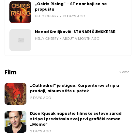
„Osiris Rising“ – SF noar koji se ne
propušta
HELLY CHERRY
18 DAYS AGO
Nenad Smiljković: STANARI ŠUMSKE 13B
HELLY CHERRY
ABOUT A MONTH AGO
Film
View all
„Cathedral“ je stigao: Karpenterov strip u
prodaji, album stiže u petak
2 DAYS AGO
Džon Kjusak napustio filmske setove zarad
stripa i predstavio svoj prvi grafički roman
„Momo“
2 DAYS AGO