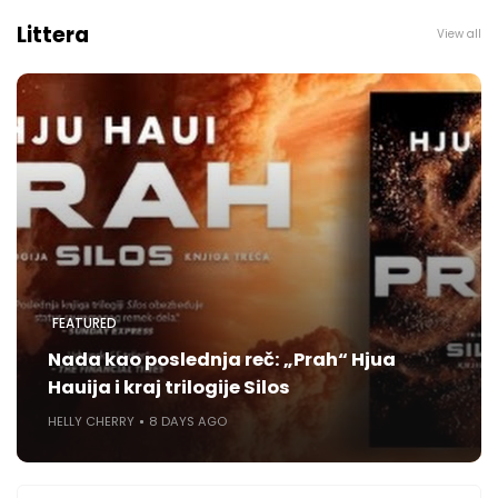
Littera
View all
FEATURED
Nada kao poslednja reč: „Prah“ Hjua
Hauija i kraj trilogije Silos
HELLY CHERRY
8 DAYS AGO