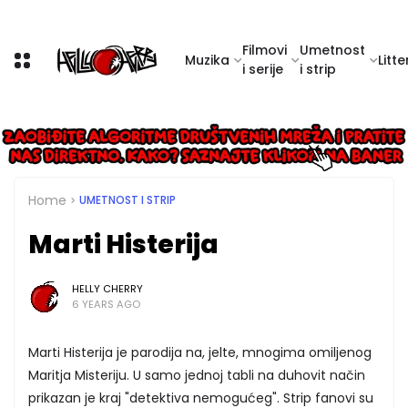
Filmovi
Umetnost
Muzika
Litte
i serije
i strip
Home
UMETNOST I STRIP
Marti Histerija
HELLY CHERRY
6 YEARS AGO
Marti Histerija je parodija na, jelte, mnogima omiljenog
Maritja Misteriju. U samo jednoj tabli na duhovit način
prikazan je kraj "detektiva nemogućeg". Strip fanovi su