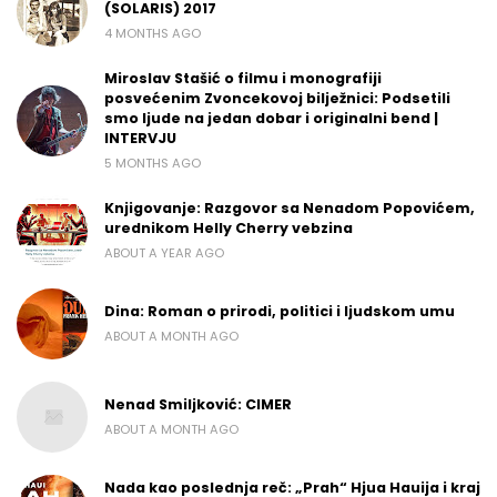
(SOLARIS) 2017
4 MONTHS AGO
Miroslav Stašić o filmu i monografiji
posvećenim Zvoncekovoj bilježnici: Podsetili
smo ljude na jedan dobar i originalni bend |
INTERVJU
5 MONTHS AGO
Knjigovanje: Razgovor sa Nenadom Popovićem,
urednikom Helly Cherry vebzina
ABOUT A YEAR AGO
Dina: Roman o prirodi, politici i ljudskom umu
ABOUT A MONTH AGO
Nenad Smiljković: CIMER
ABOUT A MONTH AGO
Nada kao poslednja reč: „Prah“ Hjua Hauija i kraj