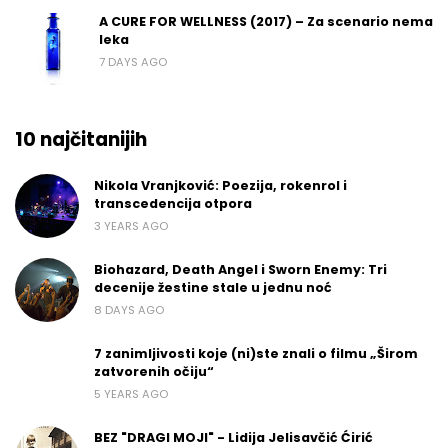
A CURE FOR WELLNESS (2017) – Za scenario nema
leka
7 DAYS AGO
10 najčitanijih
Nikola Vranjković: Poezija, rokenrol i
transcedencija otpora
3 YEARS AGO
Biohazard, Death Angel i Sworn Enemy: Tri
decenije žestine stale u jednu noć
8 DAYS AGO
7 zanimljivosti koje (ni)ste znali o filmu „Širom
zatvorenih očiju“
5 YEARS AGO
BEZ "DRAGI MOJI" - Lidija Jelisavčić Ćirić